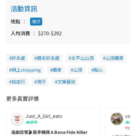
活動資訊
地點
灣仔
人均消費
$270-$292
好去處
週末好去處
太平山山頂
山頂纜車
網上shopping
纜車
山頂
點心
自由行
灣仔
文娛藝術
更多真實評價
Just_A_Girl_eats
co c
娛樂
吹
台灣
追劇日常🎬 殺手媽咪 A Bona Fide Killer