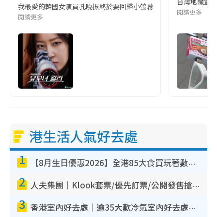
台灣地鐵宣
我最愛的韓國女演員孔曉振終於要回歸小螢幕啦!這次的劇本改編自同名
閱讀更多
閱讀更多
港生活人氣好去處
1
【8月生日優惠2026】全港85大食買玩著數攻略 自助餐/火鍋放題同行免費＋誠品/DONKI送現金券
2
人夫集團｜Klook套票/優先訂票/公開發售搶飛攻略！附票價.購票連結.場地座位表
3
香港室內好去處｜逾35大歎冷氣室內好去處推介 室內活動免費避雨無懼落雨