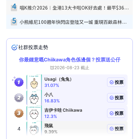
4
唱K推介2026︱全港13大卡啦OK好去處！最平$36起 日文K都有！(附地址+收費詳情)
5
小熊維尼100週年快閃店登陸又一城 重現百畝森林經典場景／獨家限定盲盒登場／專屬DIY香水