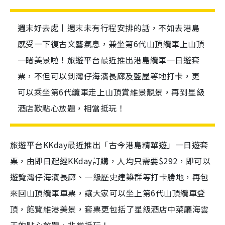
週末好去處丨週末未有行程安排的話，不如去港島
感受一下復古文藝氣息，兼坐第6代山頂纜車上山頂
一睹美景啦！旅遊平台最近推出港島纜車一日遊套
票，不但可以到灣仔海濱長廊及藍屋等地打卡，更
可以乘坐第6代纜車走上山頂賞維景靚景，再到星級
酒店歎點心放題，相當抵玩！
旅遊平台KKday最近推出「古今港島精華遊」一日遊套
票，由即日起經KKday訂購，人均只需要$292，即可以
遊覽灣仔海濱長廊、一級歷史建築群等打卡勝地，再包
來回山頂纜車車票，讓大家可以坐上第6代山頂纜車登
頂，飽覽維港美景，套票更包括了星級酒店中菜廳海雲