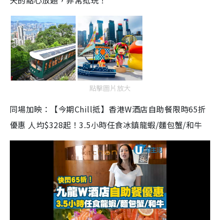
天的點心放題，非常抵玩！
點擊圖片放大
同場加映：【今期Chill抵】香港W酒店自助餐限時65折
優惠 人均$328起！3.5小時任食冰鎮龍蝦/麵包蟹/和牛