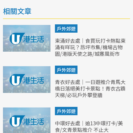
相關文章
戶外郊遊
東涌好去處｜食買玩打卡熱點東
涌有咩玩？昂坪市集/機場古物
園/港版天使之路/城寨風街市
戶外郊遊
青衣好去處｜一日遊推介青馬大
橋日落絕美打卡景點！青衣古蹟
天梯/必玩戶外攀登牆
戶外郊遊
中環好去處｜逾13中環打卡/美
食/文青景點推介 不止大