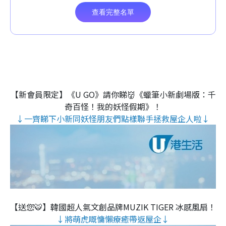
【新會員限定】《U GO》請你睇👹《蠟筆小新劇場版：千
奇百怪！我的妖怪假期》！
↓一齊睇下小新同妖怪朋友們點樣聯手拯救屋企人啦↓
【送您🐯】韓國超人氣文創品牌MUZIK TIGER 冰感風扇！
↓將萌虎嘅慵懶療癒帶返屋企↓