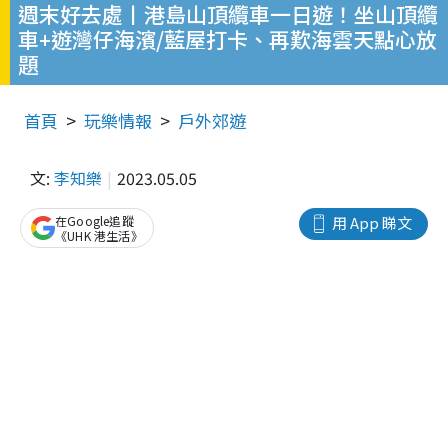
週末好去處丨港島山頂纜車一日遊！坐山頂纜
車+遊灣仔海濱/藍屋打卡、再歎海雲天點心放
題
首頁
玩樂情報
戶外郊遊
文:
李知樂
2023.05.05
在Google追蹤
用 App 睇文
《UHK 港生活》