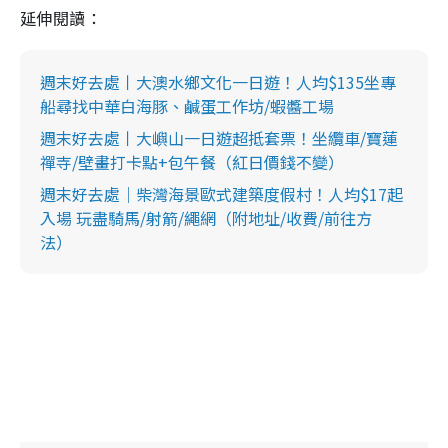
延伸閱讀：
週末好去處丨大澳水鄉文化一日遊！人均$135坐專
船尋找中華白海豚、鹹蛋工作坊/蝦醬工場
週末好去處丨大嶼山一日遊超抵套票！坐纜車/寶蓮
禪寺/壁畫打卡點+包午餐（紅日價錢不變）
週末好去處｜柴灣海景歐式建築度假村！人均$17起
入場 玩盡騎馬/射箭/繩網（附地址/收費/前往方
法）