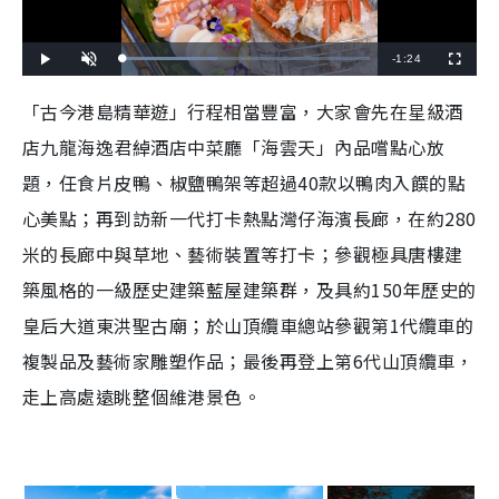
R
-
1:24
L
P
U
F
o
l
n
u
a
a
m
l
e
d
y
u
l
「古今港島精華遊」行程相當豐富，大家會先在星級酒
e
t
s
d
e
c
m
:
r
店九龍海逸君綽酒店中菜廳「海雲天」內品嚐點心放
3
e
8
e
a
.
n
5
題，任食片皮鴨、椒鹽鴨架等超過40款以鴨肉入饌的點
7
i
%
心美點；再到訪新一代打卡熱點灣仔海濱長廊，在約280
n
米的長廊中與草地、藝術裝置等打卡；參觀極具唐樓建
i
築風格的一級歷史建築藍屋建築群，及具約150年歷史的
n
皇后大道東洪聖古廟；於山頂纜車總站參觀第1代纜車的
g
複製品及藝術家雕塑作品；最後再登上第6代山頂纜車，
T
走上高處遠眺整個維港景色。
i
m
e