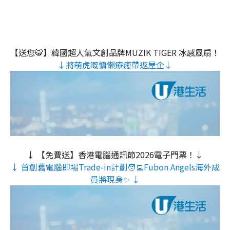
【送您🐯】韓國超人氣文創品牌MUZIK TIGER 冰感風扇！
↓將萌虎嘅慵懶療癒帶返屋企↓
↓ 【免費送】香港電腦通訊節2026電子門票！↓
↓ 首創舊電腦即場Trade-in計劃🧑‍💻Fubon Angels海外成
員將現身✨ ↓