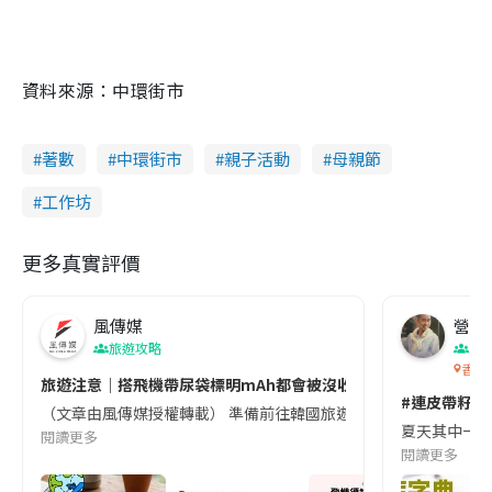
資料來源：中環街市
著數
中環街市
親子活動
母親節
工作坊
更多真實評價
風傳媒
營養教
旅遊攻略
生
香港
旅遊注意｜搭飛機帶尿袋標明mAh都會被沒收😱出發前切記檢查「1
#連皮帶籽都
（文章由風傳媒授權轉載） 準備前往韓國旅遊的民眾，近期要特別留
夏天其中一種時
閱讀更多
閱讀更多