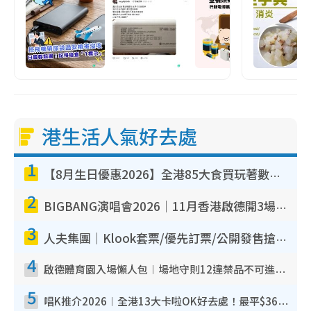
港生活人氣好去處
1
【8月生日優惠2026】全港85大食買玩著數攻略 自助餐/火鍋放題同行免費＋誠品/DONKI送現金券
2
BIGBANG演唱會2026｜11月香港啟德開3場！實名制VIP申請、優先購票攻略
3
人夫集團｜Klook套票/優先訂票/公開發售搶飛攻略！附票價.購票連結.場地座位表
4
啟德體育園入場懶人包︱場地守則12違禁品不可進場准帶細水樽但全場禁樽蓋！應援牌有限制！
5
唱K推介2026︱全港13大卡啦OK好去處！最平$36起 日文K都有！(附地址+收費詳情)