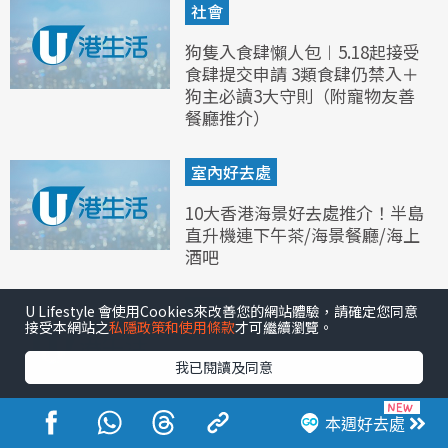
社會
狗隻入食肆懶人包︱5.18起接受
食肆提交申請 3類食肆仍禁入＋
狗主必讀3大守則（附寵物友善
餐廳推介）
室內好去處
10大香港海景好去處推介！半島
直升機連下午茶/海景餐廳/海上
酒吧
娛樂
U Lifestyle 會使用Cookies來改善您的網站體驗，請確定您同意
接受本網站之
私隱政策和使用條款
才可繼續瀏覽。
楊明莊思明結婚｜楊明莊思明親
我已閱讀及同意
爆婚後造人計劃！敬茶場面感動
見證大婚之喜
本週好去處