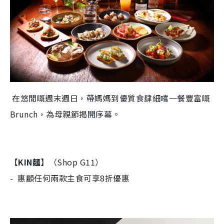
​在悠閒嘅週末週日，帶媽媽到優質食肆細嚐一餐豐富嘅
Brunch，為母親節揭開序幕。
【
KIN
麵
】（Shop G11）​
- 惠顧任何兩款主食可享8折優惠​