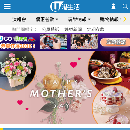
演唱會
優惠著數
玩樂情報
購物情報
熱門關鍵字：
公屋熱話
娛樂新聞
定期存款