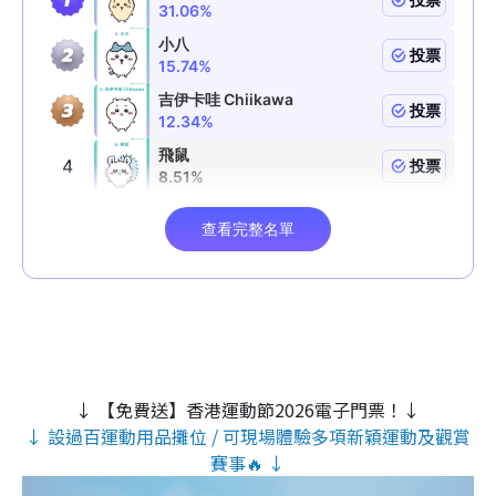
↓ 【免費送】香港運動節2026電子門票！↓
↓ 設過百運動用品攤位 / 可現場體驗多項新穎運動及觀賞
賽事🔥 ↓