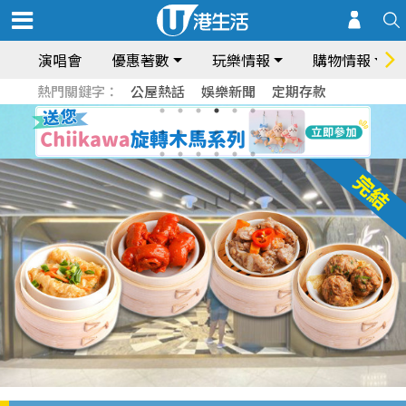
演唱會
優惠著數
玩樂情報
購物情報
熱門關鍵字：
公屋熱話
娛樂新聞
定期存款