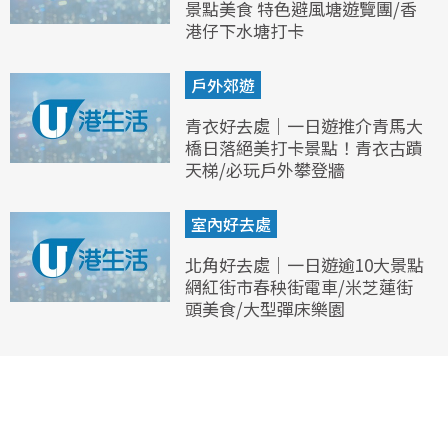
景點美食 特色避風塘遊覽團/香
港仔下水塘打卡
戶外郊遊
青衣好去處｜一日遊推介青馬大
橋日落絕美打卡景點！青衣古蹟
天梯/必玩戶外攀登牆
室內好去處
北角好去處｜一日遊逾10大景點
網紅街市春秧街電車/米芝蓮街
頭美食/大型彈床樂園