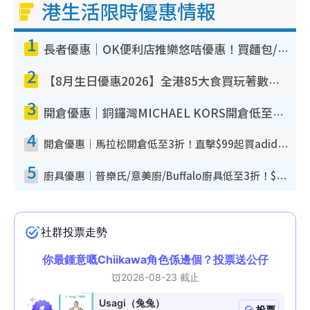
港生活限時優惠情報
1
長者優惠｜OK便利店推樂悠咭優惠！買麵包/牛奶/保健品拍卡即減
2
【8月生日優惠2026】全港85大食買玩著數攻略 自助餐/火鍋放題同行免費＋誠品/DONKI送現金券
3
開倉優惠｜銅鑼灣MICHAEL KORS開倉低至17折！直擊$500起買手袋/銀包/鞋款 必買經典Jet Set系列
4
開倉優惠｜馬拉松開倉低至3折！直擊$99起買adidas／New Balance／Puma鞋款 STANLEY保溫杯劈價至$119起
5
廚具優惠｜普樂氏/意美廚/Buffalo廚具低至3折！$89起買煎鍋／炒鑊／個人鍋 同場小家電激減至$99起