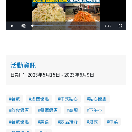
R
-
1:42
L
P
U
F
o
l
n
u
a
a
m
l
e
d
y
u
l
e
t
s
d
e
c
m
:
r
3
e
1
e
a
.
n
7
6
i
活動資訊
%
n
日期
2023年5月15日 - 2023年6月9日
i
n
g
著數
酒樓優惠
中式點心
點心優惠
T
飲食優惠
餐廳優惠
商場
下午茶
i
著數優惠
美食
飲品推介
港式
中菜
m
e