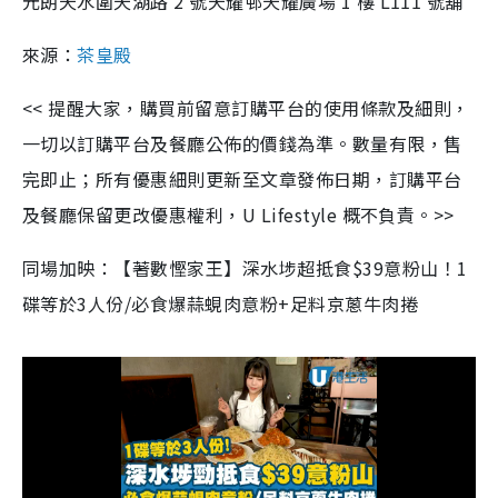
元朗天水圍天湖路 2 號天耀邨天耀廣場 1 樓 L111 號舖
來源：
茶皇殿
<< 提醒大家，購買前留意訂購平台的使用條款及細則，
一切以訂購平台及餐廳公佈的價錢為準。數量有限，售
完即止；所有優惠細則更新至文章發佈日期，訂購平台
及餐廳保留更改優惠權利，U Lifestyle 概不負責。>>
同場加映：【著數慳家王】深水埗超抵食$39意粉山！1
碟等於3人份/必食爆蒜蜆肉意粉+足料京蔥牛肉捲