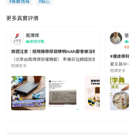
餐廳情報
點心
更多真實評價
風傳媒
營養教
旅遊攻略
生
香港
旅遊注意｜搭飛機帶尿袋標明mAh都會被沒收😱出發前切記檢查「1
#連皮帶籽都
（文章由風傳媒授權轉載） 準備前往韓國旅遊的民眾，近期要特別留
夏天其中一種時
閱讀更多
閱讀更多