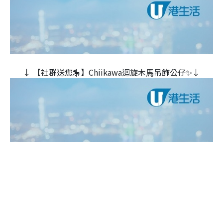
↓ 【社群送您🎠】Chiikawa迴旋木⾺吊飾公仔✨↓