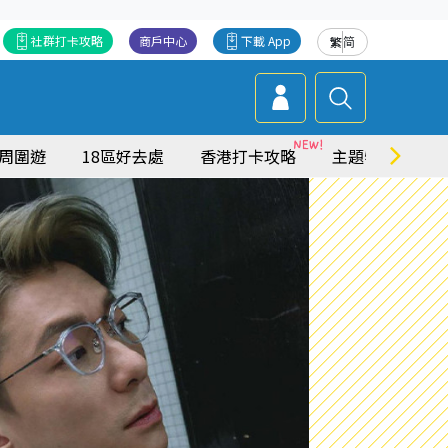
社群打卡攻略
商戶中心
下載 App
繁
简
周圍遊
18區好去處
香港打卡攻略
主題特集