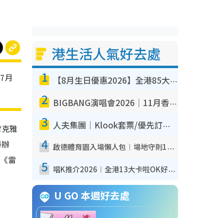
港生活人氣好去處
1
於7月
【8月生日優惠2026】全港85大食買玩著數攻略 自助餐/火鍋放題同行免費＋誠品/DONKI送現金券
2
BIGBANG演唱會2026｜11月香港啟德開3場！實名制VIP申請、優先購票攻略
3
人夫集團｜Klook套票/優先訂票/公開發售搶飛攻略！附票價.購票連結.場地座位表
雷克雅
4
舉辦
啟德體育園入場懶人包︱場地守則12違禁品不可進場准帶細水樽但全場禁樽蓋！應援牌有限制！
版《雷
5
唱K推介2026︱全港13大卡啦OK好去處！最平$36起 日文K都有！(附地址+收費詳情)
U GO 本週好去處