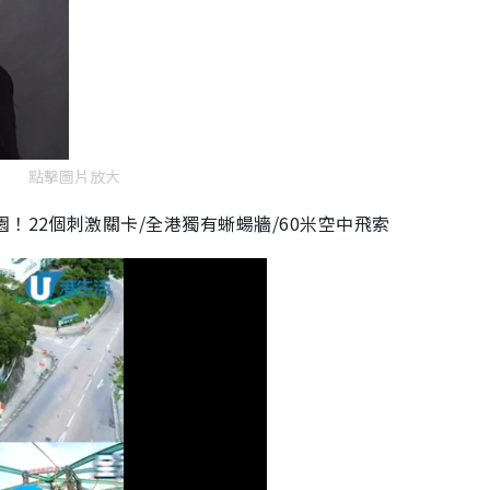
點擊圖片放大
！22個刺激關卡/全港獨有蜥蝪牆/60米空中飛索