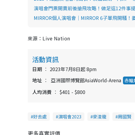
演唱會門票開賣前後搶飛攻略！做足這12件事
MIRROR個人演唱會｜MIRROR 6子單飛開騷！姜濤/An
來源：Live Nation
活動資訊
日期
2023年7月8日起 8pm
地址
亞洲國際博覽館AsiaWorld-Arena
赤鱲
人均消費
$401 - $800
好去處
演唱會2023
麥浚龍
周國賢
更多真實評價