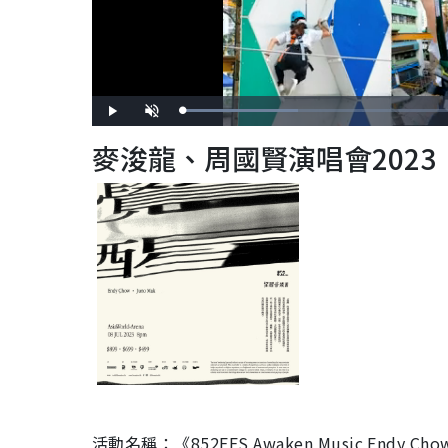
L
P
U
o
l
n
a
a
m
麥浚龍、周國賢演唱會202
d
y
u
e
t
d
e
:
2
7
.
9
3
%
活動名稱：《852FES Awaken Music Endy Cho