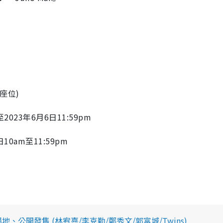
e
(座位)
023年6月6日11:59pm⁠
10am至11:59pm⁠
公開發售 (林宥嘉/李克勤/鄭秀文/郭富城/Twins)