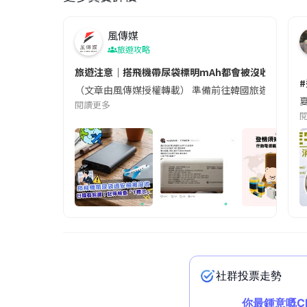
風傳媒
旅遊攻略
旅遊注意｜搭飛機帶尿袋標明mAh都會被沒收😱出發前
（文章由風傳媒授權轉載） 準備前往韓國旅遊的民眾，
夏
閱讀更多