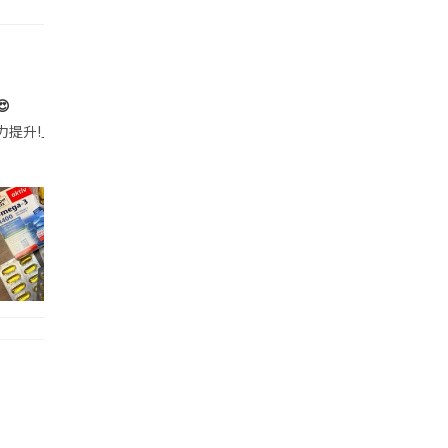

帶的行動電源機身已標示「10000mAh」，卻仍被要求當場丟棄，讓他
注力提升!｣ 長時間對住電腦､剪片寫稿,成日覺得眼睛乾澀､腦袋好似｢斷線｣｡試咗
好多鮮為人知嘅好處：減肥、消水腫、降血脂、美白養顏👇 冬瓜5大功效✨ 1️⃣ 利尿