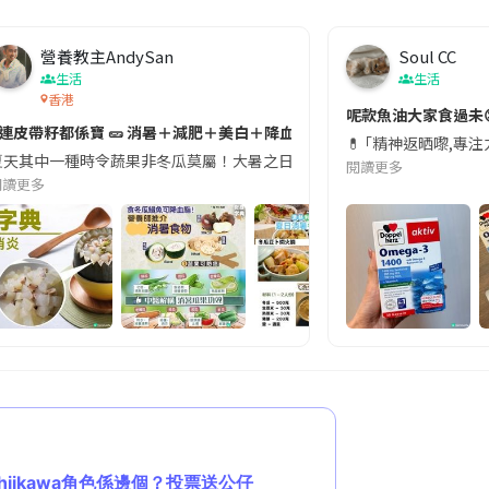
營養教主AndySan
Soul CC
生活
生活
香港
切記檢查「1標示」🚨
呢款魚油大家食過未
#連皮帶籽都係寶 🥒 消暑＋減肥＋美白＋降血脂
近期要特別留意隨身行李中的行動電源。一名旅客日前在機場安檢時，明明攜
💊 ｢精神返晒嚟,專
天其中一種時令蔬果非冬瓜莫屬！大暑之日，點都要飲碗冬瓜湯消暑解渴！除了解暑，冬瓜仲有
閱讀更多
閱讀更多