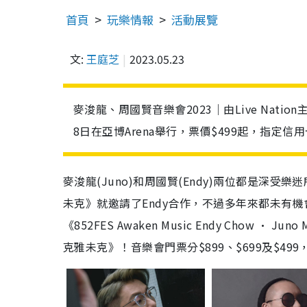
首頁
玩樂情報
活動展覽
文:
王庭芝
2023.05.23
麥浚龍、周國賢音樂會2023｜由Live Nation主辦《8
8日在亞博Arena舉行，票價$499起，指定信
麥浚龍(Juno)和周國賢(Endy)兩位都是深受
未克》就邀請了Endy合作，不過多年來都未有機會看
《852FES Awaken Music Endy Chow
克雅未克》！音樂會門票分$899、$699及$499，