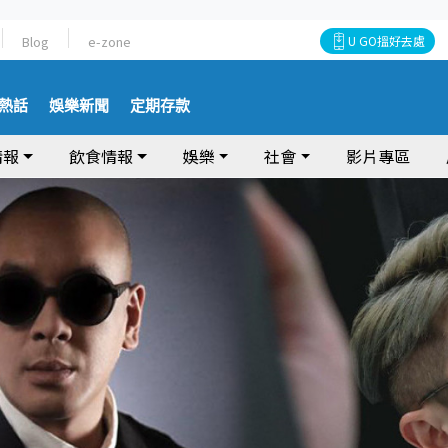
Blog
e-zone
U GO搵好去處
熱話
娛樂新聞
定期存款
情報
飲食情報
娛樂
社會
影片專區