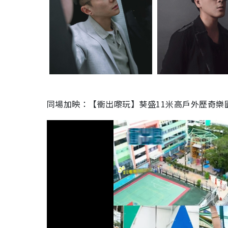
同場加映：【衝出嚟玩】葵盛11米高戶外歷奇樂園