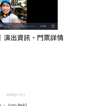
R
-
1:56
F
u
l
e
3｜演出資訊、門票詳情
l
s
c
m
r
e
e
a
n
i
n
i
n
g
T
點擊圖片放大
i
w • Juno Mak》
m