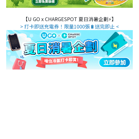
【U GO x CHARGESPOT 夏日消暑企劃⚡】
> 打卡即送充電券！限量1000張🔋送完即止 <