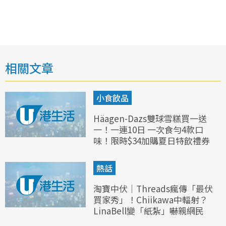
相關文章
小食飲品
Häagen-Dazs雙球雪糕買一送
一！一連10日 一次食勻4款口
味！限時$34加購夏日特飲禮券
熱話
淘寶中伏｜Threads瘋傳「最伏
買家秀」！Chiikawa中輻射？
LinaBell變「紙紮」嚇親網民