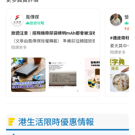
風傳媒
營養教
旅遊攻略
生
香港
旅遊注意｜搭飛機帶尿袋標明mAh都會被沒收😱出發前切記檢查「1
#連皮帶籽都
（文章由風傳媒授權轉載） 準備前往韓國旅遊的民眾，近期要特別留
夏天其中一種時
閱讀更多
閱讀更多
港生活限時優惠情報