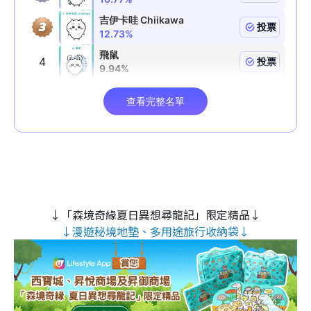
↓「森境奇緣夏日異想尋龍記」限定精品↓
↓漫遊秘境地墊、多用途旅行收納袋↓