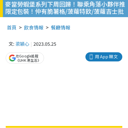
麥當勞蝦堡系列下周回歸！聯乘角落小夥伴推
限定包裝！仲有脆薯格/菠蘿特飲/菠蘿吉士批
首頁
飲食情報
餐廳情報
文:
梁穎心
2023.05.25
在Google追蹤
用 App 睇文
《UHK 港生活》