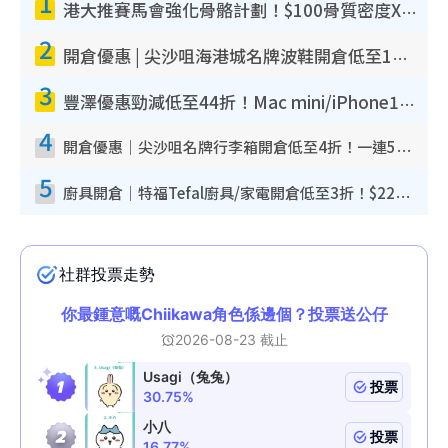
1
港大推賽馬會強化骨骼計劃！$100骨質密度X光檢查 完成免費運動訓練送超市禮券！附參加資格
2
開倉優惠 | 尖沙咀海港城名牌波鞋開倉低至1折！On鞋$899起／Joy&Peace鞋履$98起
3
豐澤優惠勁減低至44折！Mac mini/iPhone17Pro大減價！廚房家電$220起
4
開倉優惠｜尖沙咀名牌行李箱開倉低至4折！一連5日 American Tourister/ace./Hallmark $200起！
5
廚具開倉｜特福Tefal廚具/家電開倉低至3折！$220起買平底鍋/炒鑊/湯煲！電飯煲/吸塵機/燙斗$418起