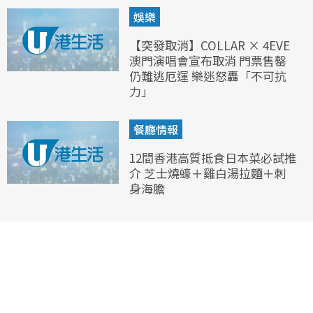
娛樂
【突發取消】COLLAR × 4EVE
澳門演唱會宣布取消 門票售罄
仍難逃厄運 樂迷怒轟「不可抗
力」
餐廳情報
12間香港高質抵食日本菜必試推
介 芝士燒蠔＋雞白湯拉麵＋刺
身海膽