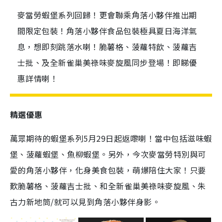
麥當勞蝦堡系列回歸！更會聯乘角落小夥伴推出期
間限定包裝！角落小夥伴食品包裝極具夏日海洋氣
息，想即刻跳落水喇！脆薯格、菠蘿特飲、菠蘿吉
士批、及全新雀巢美祿味麥旋風同步登場！即睇優
惠詳情喇！
精選優惠
萬眾期待的蝦堡系列5月29日起返嚟喇！當中包括滋味蝦
堡、菠蘿蝦堡、魚柳蝦堡。另外，今次麥當勞特別與可
愛的角落小夥伴，化身美食包裝，萌爆陪住大家！只要
歎脆薯格、菠蘿吉士批、和全新雀巢美祿味麥旋風、朱
古力新地筒/就可以見到角落小夥伴身影。