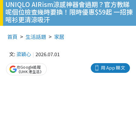
UNIQLO AIRism涼感神器會過期？官方教睇
呢個位檢查幾時要換！限時優惠$59起 一招揀
啱衫更清涼吸汗
首頁
生活話題
家居
文:
梁穎心
2026.07.01
在Google追蹤
用 App 睇文
《UHK 港生活》