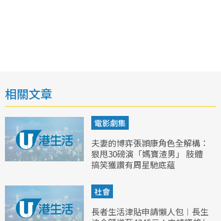
相關文章
電影劇集
夫妻的博弈張頴康角色全解構：
狠甩30磅演「媽寶渣男」 肢體
搞笑獲讚有周星馳底蘊
社會
長者生活津貼申請懶人包︱長生