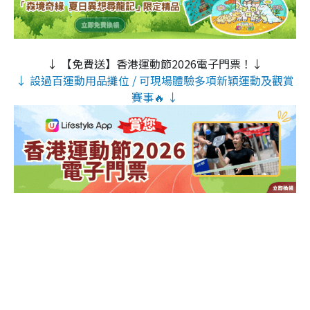
↓ 【免費送】香港運動節2026電子門票！↓
↓ 設過百運動用品攤位 / 可現場體驗多項新穎運動及觀賞
賽事🔥 ↓