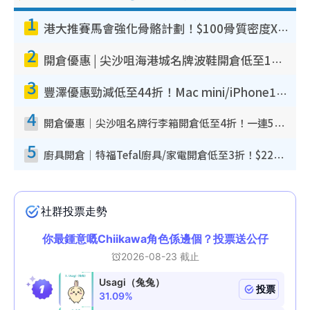
1
港大推賽馬會強化骨骼計劃！$100骨質密度X光檢查 完成免費運動訓練送超市禮券！附參加資格
2
開倉優惠 | 尖沙咀海港城名牌波鞋開倉低至1折！On鞋$899起／Joy&Peace鞋履$98起
3
豐澤優惠勁減低至44折！Mac mini/iPhone17Pro大減價！廚房家電$220起
4
開倉優惠｜尖沙咀名牌行李箱開倉低至4折！一連5日 American Tourister/ace./Hallmark $200起！
5
廚具開倉｜特福Tefal廚具/家電開倉低至3折！$220起買平底鍋/炒鑊/湯煲！電飯煲/吸塵機/燙斗$418起