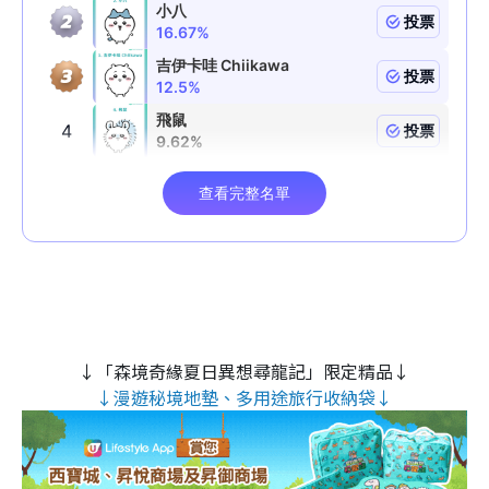
↓「森境奇緣夏日異想尋龍記」限定精品↓
↓漫遊秘境地墊、多用途旅行收納袋↓