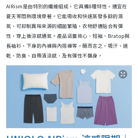
AIRism是由特別的纖維組成，它具備8種特性，適宜在
夏天等悶熱環境穿著。它能吸收和快速蒸發多餘的濕
氣、可抑制異味來源的細菌繁殖，衣物舒適貼合有彈
性，穿上後涼感通氣。產品涵蓋背心、短袖、Bratop與
長袖衫，下身的內褲與內搭褲等。簡而言之，吸汗、速
乾、防臭、自帶清涼感、及有彈性不黐身。