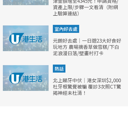
津金額增至4345元！申請資格/
資產上限/步驟一文看清（附網
上驗算連結）
室內好去處
元朗好去處｜一日遊23大好食好
玩地方 農場摘香草做雪糕/下白
泥浪漫日落/壁畫村打卡
熱話
北上睇牙中伏｜港女深圳$2,000
杜牙根驚覺被騙 覆診3次照CT驚
揭神經未杜清！