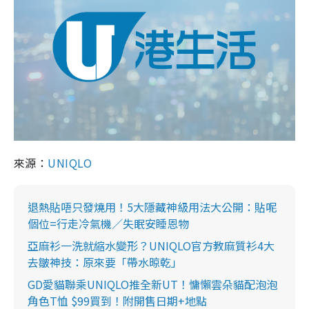
來源：
UNIQLO
退熱貼唔只發燒用！5大隱藏神級用法大公開：貼呢
個位=行走冷氣機／失眠安睡恩物
亞麻衫一洗就縮水變形？UNIQLO官方教麻質衫4大
去皺神技：原來要「帶水晾乾」
GD愛貓聯乘UNIQLO推全新UT！慵懶雲朵貓配泡泡
角色T恤 $99買到！附開售日期+地點