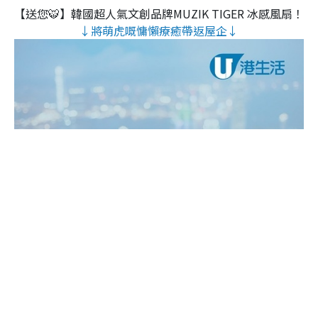
【送您🐯】韓國超人氣文創品牌MUZIK TIGER 冰感風扇！
↓將萌虎嘅慵懶療癒帶返屋企↓