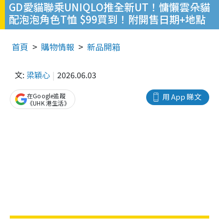
GD愛貓聯乘UNIQLO推全新UT！慵懶雲朵貓
配泡泡角色T恤 $99買到！附開售日期+地點
首頁
購物情報
新品開箱
文:
梁穎心
2026.06.03
在Google追蹤
用 App 睇文
《UHK 港生活》