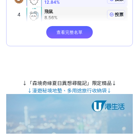
↓「森境奇緣夏日異想尋龍記」限定精品↓
↓漫遊秘境地墊、多用途旅行收納袋↓