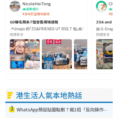
NicoleHeiTong
Chan
著數報料
香
漢神巨蛋購物廣場
銅鑼
GD聯名萌系T恤發售現場速報
ZOA and fri
📍Uniqlo 的｢ZO&FRIENDS UT 印花 T 恤｣系列已在台
由 G-Drag
閱讀更多
閱讀更多
港生活人氣本地熱話
1
WhatsApp預設貼圖點刪？揭1招「反向操作」還原簡潔介面 附3步實測教學