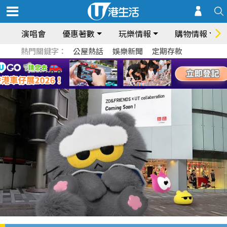
演唱會
優惠著數
玩樂情報
購物情報
熱門關鍵字：
公屋熱話
娛樂新聞
定期存款