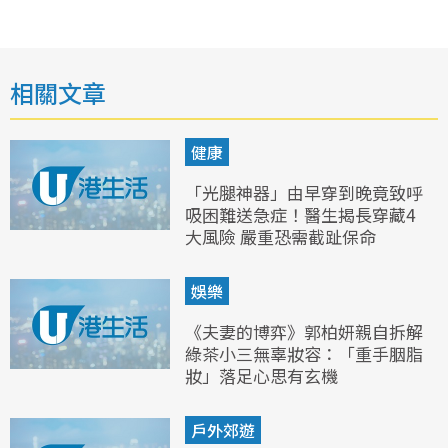
相關文章
健康
「光腿神器」由早穿到晚竟致呼
吸困難送急症！醫生揭長穿藏4
大風險 嚴重恐需截趾保命
娛樂
《夫妻的博弈》郭柏妍親自拆解
綠茶小三無辜妝容：「重手胭脂
妝」落足心思有玄機
戶外郊遊