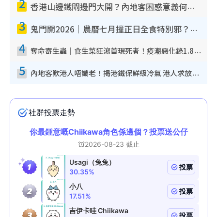
2
香港山邊鐵閘邊門大開？內地客困惑意義何在！網民神回覆：呢種叫法理性防禦
3
鬼門開2026｜農曆七月撞正日全食特別邪？專家警告切忌做一事！揭4大禁忌+2招保平安
4
奪命寄生蟲｜食生菜狂瀉首現死者！疫潮惡化錄1.8萬宗病例 揭洗菜3大謬誤
5
內地客歎港人唔識老！揭港鐵保鮮級冷氣 港人求放過：咪投訴