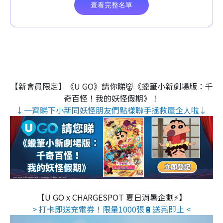
【新會員限定】《U GO》請你睇👹《蠟筆小新劇場版：千
奇百怪！我的妖怪假期》！
↓一齊睇下小新同妖怪朋友們點樣聯手拯救屋企人啦↓
【U GO x CHARGESPOT 夏日消暑企劃⚡】
> 打卡即送充電券！限量1000張🔋送完即止 <