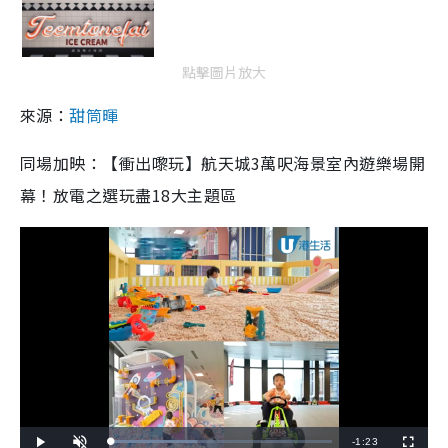
點擊圖片放大
來源：
甜筒暉
同場加映：【衝出嚟玩】航天城3萬呎海景室內遊樂場開
幕！放電之選玩盡18大主題區
R
-
1:23
L
P
U
F