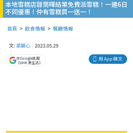
本地雪糕店甜筒暉結業免費派雪糕！一連6日
不同優惠！仲有雪糕買一送一！
首頁
飲食情報
餐廳情報
文:
梁穎心
2023.05.29
在Google追蹤
用 App 睇文
《UHK 港生活》