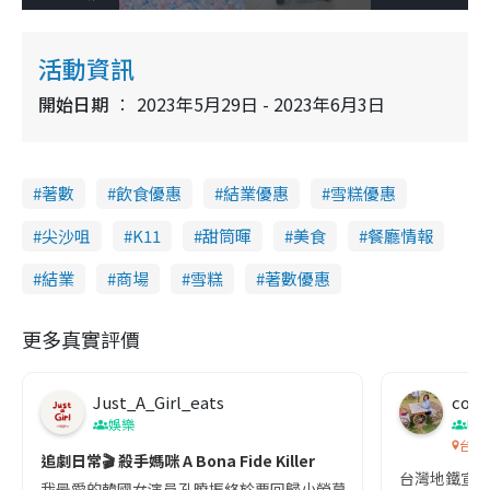
o
l
n
u
a
a
m
l
e
d
y
u
l
e
t
s
d
e
c
活動資訊
m
:
r
3
e
9
e
a
.
開始日期
2023年5月29日 - 2023年6月3日
n
0
4
i
%
n
著數
飲食優惠
結業優惠
雪糕優惠
i
n
尖沙咀
K11
甜筒暉
美食
餐廳情報
g
結業
商場
雪糕
著數優惠
T
i
更多真實評價
m
e
Just_A_Girl_eats
co c
娛樂
吹
台灣
追劇日常🎬 殺手媽咪 A Bona Fide Killer
台灣地鐵宣
我最愛的韓國女演員孔曉振終於要回歸小螢幕啦!這次的劇本改編自同名