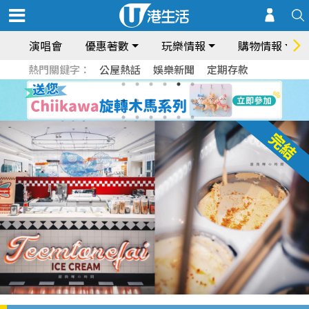
演唱會
優惠著數
玩樂情報
購物情報
熱門關鍵字：
公屋熱話
娛樂新聞
定期存款