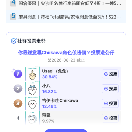
4
開倉優惠｜尖沙咀名牌行李箱開倉低至4折！一連5日 American Tourister/ace./Hallmark $200起！
5
廚具開倉｜特福Tefal廚具/家電開倉低至3折！$220起買平底鍋/炒鑊/湯煲！電飯煲/吸塵機/燙斗$418起