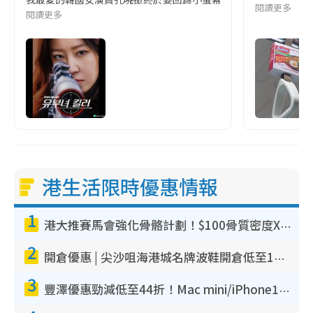
閱讀更多
閱讀更多
港生活限時優惠情報
1
港大推賽馬會強化骨骼計劃！$100骨質密度X光檢查 完成免費運動訓練送超市禮券！附參加資格
2
開倉優惠 | 尖沙咀海港城名牌波鞋開倉低至1折！On鞋$899起／Joy&Peace鞋履$98起
3
豐澤優惠勁減低至44折！Mac mini/iPhone17Pro大減價！廚房家電$220起