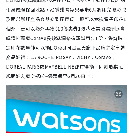
L'Oréal將繼續聯乘香港屈臣氏，將香港全線屈臣氏店舖
化身成環保回收點，易賞錢會員只要喺6月將用完嘅彩妝
及面部護理產品容器交到屈臣氏，即可以兌換電子印花1
[4]
個外，更可以額外再獲$10優惠券1張
及美國濕疹協會
認證推薦嘅CeraVe長效滋潤修復霜試用裝1份，集齊指
定印花數量仲可以換L'Oréal同屈臣氏旗下品牌指定皇牌
產品好禮！LA ROCHE-POSAY﹑VICHY﹑CeraVe﹑
L'OREAL PARiS或MAYBELLINE都有得換，即刻收集晒
親朋好友嘅空瓶啦~優惠期至6月30日止！