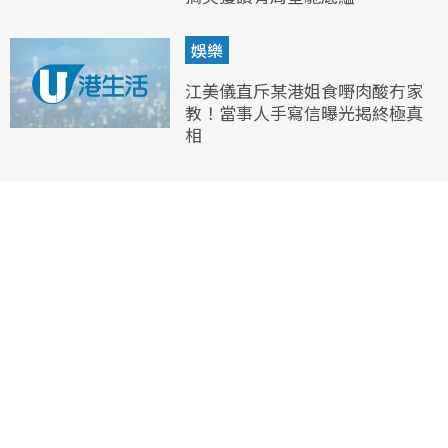
娛樂
江美儀直斥某港姐食嘢肉酸冇家
教！當事人手寫信曝光揭終極真
相