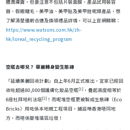
體潤膚露，但要注意不包括片裝面膜、產品試用裝容
器、假眼睫毛、美甲油、美甲貼及美甲銼呢類產品，想
了解清楚邊啲合適及換領禮品詳情，可以上官網睇睇：
https://www.watsons.com.hk/zh-
hk/loreal_recycling_program
空瓶去哪兒？
華麗轉身變生態磚
「延續美麗回收計劃」自上年6月正式推出，宜家已經回
[1]
收咗超過80,000個護膚化妝品空瓶
，疊起高度相等於
[2]
6座杜拜哈利法塔
！而呢堆空瓶更被製成生態磚（Eco
Bricks）用咗係本地嘅工程項目，鋪設喺香港唔同地
方，而唔係變堆填區垃圾！