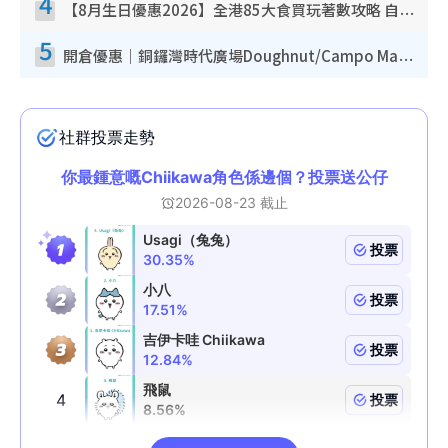
4
【8月生日優惠2026】全港85大食買玩著數攻略 自助餐/火鍋放題同行免費＋誠品/DONKI送現金券
5
開倉優惠｜銅鑼灣時代廣場Doughnut/Campo Marzio開倉低至1折！背囊、書包、手袋劈價$200起