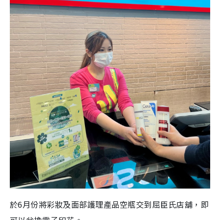
於6月份將彩妝及面部護理產品空瓶交到屈臣氏店舖，即