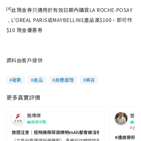
[4]
此現金券只適用於有效日期內購買LA ROCHE-POSAY
﹑L'OREAL PARiS或MAYBELLINE產品滿$100，即可作
$10 現金優惠券
資料由客戶提供
著數
產品
身體護理
美容
更多真實評價
風傳媒
營養教
旅遊攻略
生
香港
旅遊注意｜搭飛機帶尿袋標明mAh都會被沒收😱出發前切記檢查「1
#連皮帶籽都
（文章由風傳媒授權轉載） 準備前往韓國旅遊的民眾，近期要特別留