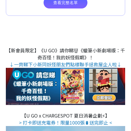
【新會員限定】《U GO》請你睇👹《蠟筆小新劇場版：千
奇百怪！我的妖怪假期》！
↓一齊睇下小新同妖怪朋友們點樣聯手拯救屋企人啦↓
【U GO x CHARGESPOT 夏日消暑企劃⚡】
> 打卡即送充電券！限量1000張🔋送完即止 <