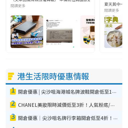
夏天其中一種時
閱讀更多
閱讀更多
港生活限時優惠情報
1
開倉優惠 | 尖沙咀海港城名牌波鞋開倉低至1折！On鞋$899起／Joy&Peace鞋履$98起
2
CHANEL美妝限時減價低至3折！人氣粉底/唇膏/精華液低至$275！COCO香水都有平
3
開倉優惠｜尖沙咀名牌行李箱開倉低至4折！一連5日 American Tourister/ace./Hallmark $200起！