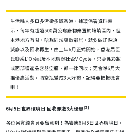
生活喺人多車多污染多嘅香港，據環保署資料顯
示，每年有超過500萬公噸廢物棄置於堆填區內，但
本港地方有限，唔想同垃圾做鄰居，就要做好源頭
減廢以及回收再生！由上年6月正式開始，香港屈臣
氏聯乘L'Oréal及本地環保社企V Cycle，只要係彩妝
或面部護產品容器空瓶，都一律回收；更會喺6月大
推優惠活動，將空瓶變成3大好禮，記得要把握機會
喇！
[3]
6
月5
日世界環境日
回收即送3
大優惠
各位易賞錢會員要留意喇！為響應6月5日世界環境日，