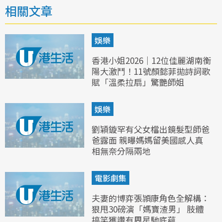
相關文章
娛樂
香港小姐2026｜12位佳麗湖南衡
陽大激鬥！11號顏懿菲拋詩詞歌
賦「溫柔拉扇」驚艷師姐
娛樂
劉穎鏇罕有父女檔出鏡髮型師爸
爸露面 親曝媽媽留美國感人真
相無奈分隔兩地
電影劇集
夫妻的博弈張頴康角色全解構：
狠甩30磅演「媽寶渣男」 肢體
搞笑獲讚有周星馳底蘊