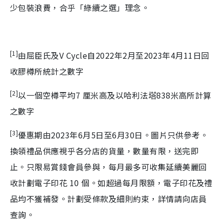
少包裝浪費，合乎「綠續之選」理念。
[1]
由屈臣氏及V Cycle自2022年2月至2023年4月11日回
收膠樽所統計之數字
[2]
以一個空樽平均7 厘米高及以哈利法塔838米高所計算
之數字
[3]
優惠期由2023年6月5日至6月30日。圖片只供參考。
換領禮品供應視乎各分店的貨量，數量有限，送完即
止。只限易賞錢會員參與，每月最多可收集延續美麗回
收計劃電子印花 10 個。如超過每月限額，電子印花及禮
品均不獲補發。計劃受條款及細則約束，詳情請向店員
查詢。