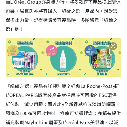
而L'Oréal Group亦身體力行，將多款旗下產品換上環保
包裝，屈臣氏亦將其歸入「綠續之選」產品內，想對環
保多出力量，記得選購美容產品時，多啲留意「綠續之
選」喇！
「綠續之選」產品有咩特別呢？好似La Roche-Posay同
L'OREAL PARiS嘅套裝產品就採用咗可回收的FSC環保
紙包裝，減少用膠；而Vichy全新祼感抗光淡斑防曬霜，
膠樽為100%可回收物料，推廣可持續理念；亦都有提供
補充裝嘅Maybelline眉筆及L'Oréal Paris美髮油，以減