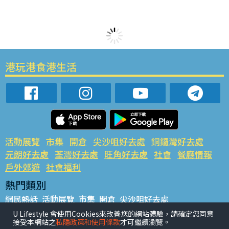
港玩港食港生活
活動展覽
市集
開倉
尖沙咀好去處
銅鑼灣好去處
元朗好去處
荃灣好去處
旺角好去處
社會
餐廳情報
戶外郊遊
社會福利
熱門類別
網民熱話
活動展覽
市集
開倉
尖沙咀好去處
銅鑼灣好去處
元朗好去處
荃灣好去處
旺角好去處
社會
U Lifestyle 會使用Cookies來改善您的網站體驗，請確定您同意
接受本網站之
私隱政策和使用條款
才可繼續瀏覽。
餐廳情報
戶外郊遊