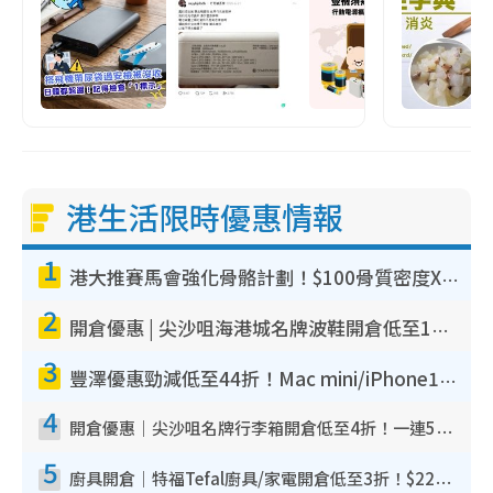
港生活限時優惠情報
1
港大推賽馬會強化骨骼計劃！$100骨質密度X光檢查 完成免費運動訓練送超市禮券！附參加資格
2
開倉優惠 | 尖沙咀海港城名牌波鞋開倉低至1折！On鞋$899起／Joy&Peace鞋履$98起
3
豐澤優惠勁減低至44折！Mac mini/iPhone17Pro大減價！廚房家電$220起
4
開倉優惠｜尖沙咀名牌行李箱開倉低至4折！一連5日 American Tourister/ace./Hallmark $200起！
5
廚具開倉｜特福Tefal廚具/家電開倉低至3折！$220起買平底鍋/炒鑊/湯煲！電飯煲/吸塵機/燙斗$418起