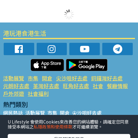
港玩港食港生活
活動展覽
市集
開倉
尖沙咀好去處
銅鑼灣好去處
元朗好去處
荃灣好去處
旺角好去處
社會
餐廳情報
戶外郊遊
社會福利
熱門類別
網民熱話
活動展覽
市集
開倉
尖沙咀好去處
銅鑼灣好去處
元朗好去處
荃灣好去處
旺角好去處
社會
U Lifestyle 會使用Cookies來改善您的網站體驗，請確定您同意
接受本網站之
私隱政策和使用條款
才可繼續瀏覽。
餐廳情報
戶外郊遊