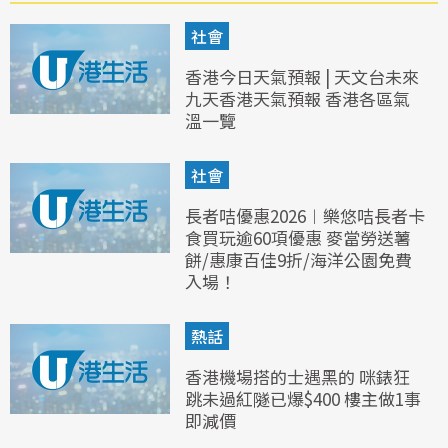
社會
香港今日天氣預報 | 天文台未來
九天香港天氣預報 香港各區氣
溫一覽
社會
長者咭優惠2026︱樂悠咭長者卡
食買玩逾60項優惠 麥當勞送薯
餅/惠康百佳9折/海洋公園免費
入場！
熱話
香港機場搭的士遇黑的 咪錶狂
跳未過紅隧已爆$400 樓主做1事
即減價