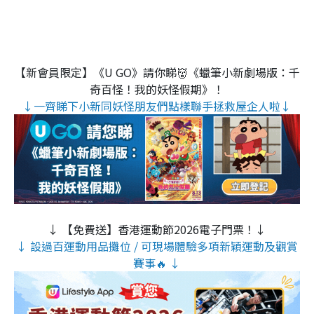
【新會員限定】《U GO》請你睇👹《蠟筆小新劇場版：千
奇百怪！我的妖怪假期》！
↓一齊睇下小新同妖怪朋友們點樣聯手拯救屋企人啦↓
↓ 【免費送】香港運動節2026電子門票！↓
↓ 設過百運動用品攤位 / 可現場體驗多項新穎運動及觀賞
賽事🔥 ↓