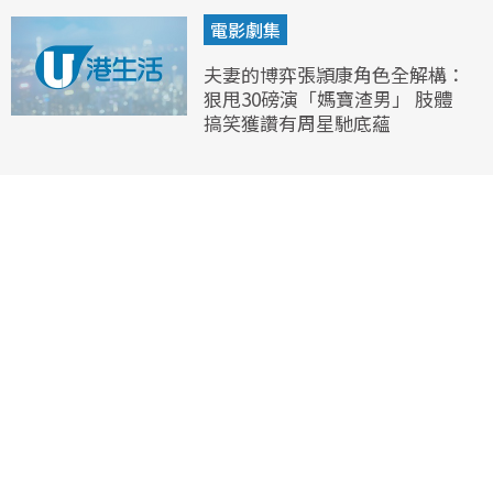
電影劇集
夫妻的博弈張頴康角色全解構：
狠甩30磅演「媽寶渣男」 肢體
搞笑獲讚有周星馳底蘊