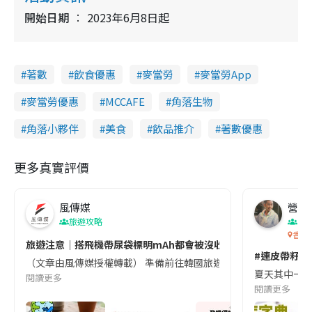
開始日期
2023年6月8日起
著數
飲食優惠
麥當勞
麥當勞App
麥當勞優惠
MCCAFE
角落生物
角落小夥伴
美食
飲品推介
著數優惠
更多真實評價
風傳媒
營養教
旅遊攻略
生
香港
旅遊注意｜搭飛機帶尿袋標明mAh都會被沒收😱出發前切記檢查「1
#連皮帶籽都
（文章由風傳媒授權轉載） 準備前往韓國旅遊的民眾，近期要特別留
夏天其中一種時
閱讀更多
閱讀更多