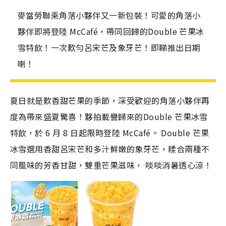
麥當勞聯乘角落小夥伴又一新包裝！可愛的角落小
夥伴即將登陸 McCafé，帶同回歸的Double 芒果冰
雪特飲！一次歎勻呂宋芒及象牙芒！即睇推出日期
喇！
夏日就是歎香甜芒果的季節，深受歡迎的角落小夥伴再
度為帶來盛夏驚喜！夥拍載譽歸來的Double 芒果冰雪
特飲，於 6 月 8 日起限時登陸 McCafé。 Double 芒果
冰雪選用香甜呂宋芒和多汁鮮嫩的象牙芒，糅合兩種不
同風味的芳香甘甜，雙重芒果滋味， 啖啖消暑透心涼！