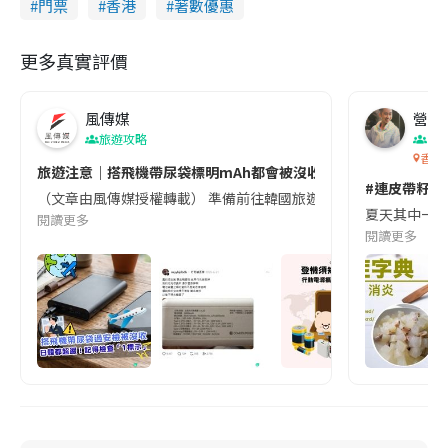
門票
香港
著數優惠
更多真實評價
風傳媒
營養教
旅遊攻略
生
香港
旅遊注意｜搭飛機帶尿袋標明mAh都會被沒收😱出發前切記檢查「1
#連皮帶籽都
（文章由風傳媒授權轉載） 準備前往韓國旅遊的民眾，近期要特別留
夏天其中一種時
閱讀更多
閱讀更多