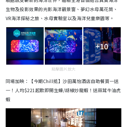
驗館感受嶄新的海洋世界，體驗全港首個結合真實海洋
生物及投影效果的光影海洋觀景窗、夢幻水母萬花筒、
VR海洋探秘之旅、水母實驗室以及海洋兒童樂園等。
+10
點擊圖片放大
同場加映：【今期Chill抵】沙田萬怡酒店自助餐買一送
一！人均$221起歎即開生蠔/胡椒炒龍蝦！送蒜茸牛油虎
蝦