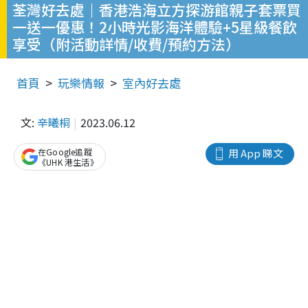
荃灣好去處｜香港浩海立方探游館親子套票買
一送一優惠！2小時光影海洋體驗+5星級餐飲
享受（附活動詳情/收費/預約方法）
首頁
玩樂情報
室內好去處
文:
辛曦桐
2023.06.12
在Google追蹤
用 App 睇文
《UHK 港生活》