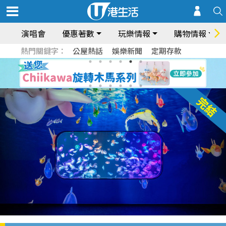
演唱會
優惠著數
玩樂情報
購物情報
熱門關鍵字：
公屋熱話
娛樂新聞
定期存款