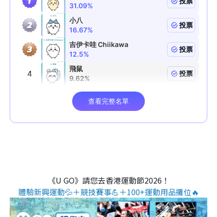
《U GO》請您去香港運動節2026！
體驗新興運動💦＋競技賽事💪＋100+運動用品攤位🔥