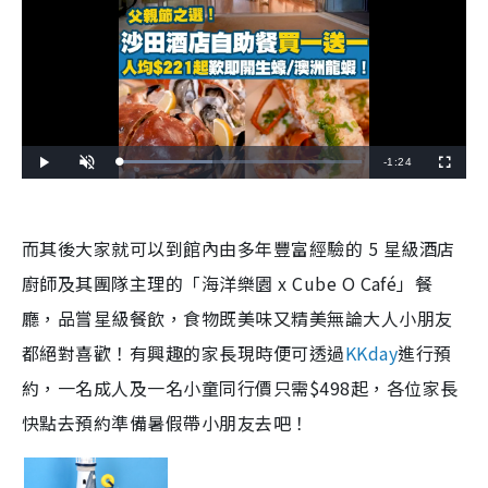
R
-
1:24
L
P
U
F
o
l
n
u
a
a
m
l
e
d
y
u
l
e
t
s
d
e
c
m
:
r
而其後大家就可以到館內由多年豐富經驗的 5 星級酒店
3
e
8
e
a
.
n
5
廚師及其團隊主理的「海洋樂園 x Cube O Café」餐
7
i
%
廳，品嘗星級餐飲，食物既美味又精美無論大人小朋友
n
都絕對喜歡！有興趣的家長現時便可透過
KKday
進行預
i
約，一名成人及一名小童同行價只需$498起，各位家長
n
快點去預約準備暑假帶小朋友去吧！
g
T