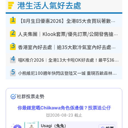
港生活人氣好去處
1
【8月生日優惠2026】全港85大食買玩著數攻略 自助餐/火鍋放題同行免費＋誠品/DONKI送現金券
2
人夫集團｜Klook套票/優先訂票/公開發售搶飛攻略！附票價.購票連結.場地座位表
3
香港室內好去處｜逾35大歎冷氣室內好去處推介 室內活動免費避雨無懼落雨
4
唱K推介2026︱全港13大卡啦OK好去處！最平$36起 日文K都有！(附地址+收費詳情)
5
小熊維尼100週年快閃店登陸又一城 重現百畝森林經典場景／獨家限定盲盒登場／專屬DIY香水