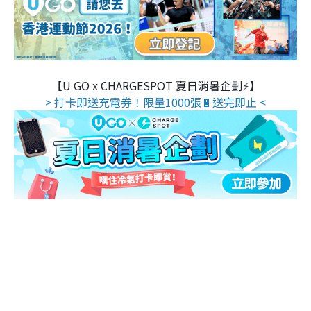
【U GO x CHARGESPOT 夏日消暑企劃⚡】
> 打卡即送充電券！限量1000張🔋送完即止 <