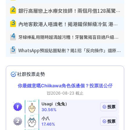
2
銀行高層戀上水療女技師！兩個月借128萬驚覺「沉船」沉落火海 揭背後疑似邪教操控賣淫
3
內地客歎港人唔識老！揭港鐵保鮮級冷氣 港人求放過：咪投訴
4
牙線棒亂用隨時越清越污糟！牙醫驚揭盲目過戶細菌恐致蛀牙：呢種先係日常真保養
5
WhatsApp預設貼圖點刪？揭1招「反向操作」還原簡潔介面 附3步實測教學