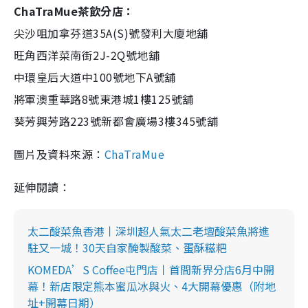
ChaTraMue茶飲分店：
尖沙咀加拿芬道35A(S)號發利大廈地舖
旺角西洋菜南街2J-2Q號地舖
中環皇后大道中100號地下A號舖
將軍澳重華路8號東港城1樓125號舖
葵芳興芳路223號新都會廣場3樓345號舖
圖片及資料來源：
ChaTraMue
延伸閱讀：
太二酸菜魚香港丨深圳超人氣太二老壇酸菜魚將進
駐又一城！30天自家醃製酸菜、蛋酥糍粑
KOMEDA’S Coffee屯門店丨首間新界分店6月中開
幕！新店限定熊本蜜瓜冰與火、4大開幕優惠（附地
址+開幕日期）