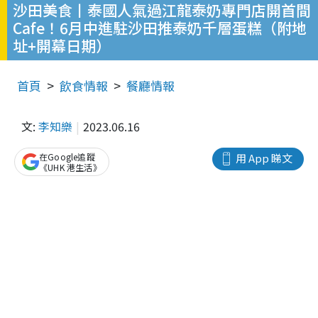
沙田美食丨泰國人氣過江龍泰奶專門店開首間
Cafe！6月中進駐沙田推泰奶千層蛋糕（附地
址+開幕日期）
首頁
飲食情報
餐廳情報
文:
李知樂
2023.06.16
在Google追蹤
用 App 睇文
《UHK 港生活》