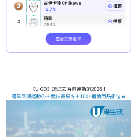
《U GO》請您去香港運動節2026！
體驗新興運動💦＋競技賽事💪＋100+運動用品攤位🔥