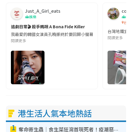
Just_A_Girl_eats
co c
娛樂
吹
台灣
追劇日常🎬 殺手媽咪 A Bona Fide Killer
台灣地鐵宣
我最愛的韓國女演員孔曉振終於要回歸小螢幕啦!這次的劇本改編自同名
閱讀更多
閱讀更多
港生活人氣本地熱話
1
奪命寄生蟲｜食生菜狂瀉首現死者！疫潮惡化錄1.8萬宗病例 揭洗菜3大謬誤