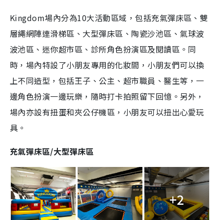
n
Kingdom場內分為10大活動區域，包括充氣彈床區、雙
g
層繩網陣連滑梯區、大型彈床區、陶瓷沙池區、氣球波
T
波池區、迷你超市區、診所角色扮演區及閱讀區。同
i
時，場內特設了小朋友專用的化妝間，小朋友們可以換
m
上不同造型，包括王子、公主、超市職員、醫生等，一
e
邊角色扮演一邊玩樂，隨時打卡拍照留下回憶。另外，
場內亦設有扭蛋
和夾公仔機
區，小朋友可以扭出心愛玩
具。
充氣彈床區/大型彈床區
+2