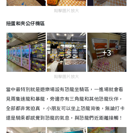
點擊圖片放大
扭蛋和夾公仔機區
+3
點擊圖片放大
當中最特別就是
遊樂場設有
恐龍坐騎區，一進場就會看
見兩隻速龍和暴龍，旁邊亦有三角龍和其他恐龍伙伴，
全部都非常迫真 ，小朋友可以坐上恐龍背後，無論打卡
還是騎乘都感覺到恐龍的氣息，與恐龍們近距離接觸！