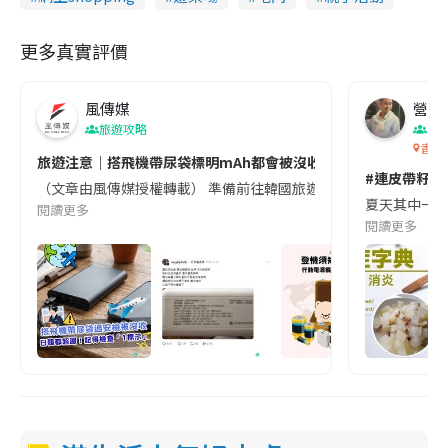
更多真實評價
風傳媒
營養教
旅遊攻略
生
香港
旅遊注意｜搭飛機帶尿袋標明mAh都會被沒收😱出發前切記檢查「1
#連皮帶籽都
（文章由風傳媒授權轉載） 準備前往韓國旅遊的民眾，近期要特別留
夏天其中一種時
閱讀更多
閱讀更多