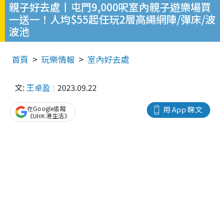
親子好去處丨屯門9,000呎室內親子遊樂場買
一送一！人均$55起任玩2層高繩網陣/彈床/波
波池
首頁
玩樂情報
室內好去處
文:
王卓盈
2023.09.22
在Google追蹤
用 App 睇文
《UHK 港生活》