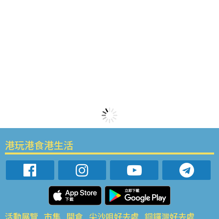
港玩港食港生活
活動展覽
市集
開倉
尖沙咀好去處
銅鑼灣好去處