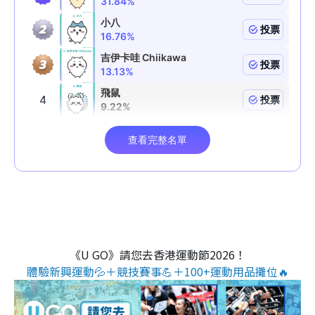
《U GO》請您去香港運動節2026！
體驗新興運動💦＋競技賽事💪＋100+運動用品攤位🔥