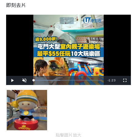
即刻去片
R
-
1:23
L
P
U
F
o
l
n
u
a
a
m
l
e
d
y
u
l
e
t
s
d
e
c
m
:
r
3
e
9
e
a
.
n
0
4
i
%
n
點擊圖片放大
i