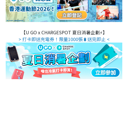
【U GO x CHARGESPOT 夏日消暑企劃⚡】
> 打卡即送充電券！限量1000張🔋送完即止 <