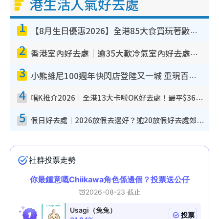
港生活人氣好去處
1
【8月生日優惠2026】全港85大食買玩著數攻略 自助餐/火鍋放題同行免費＋誠品/DONKI送現金券
2
香港室內好去處｜逾35大歎冷氣室內好去處推介 室內活動免費避雨無懼落雨
3
小熊維尼100週年快閃店登陸又一城 重現百畝森林經典場景／獨家限定盲盒登場／專屬DIY香水
4
唱K推介2026︱全港13大卡啦OK好去處！最平$36起 日文K都有！(附地址+收費詳情)
5
假日好去處｜2026放假去邊好？逾20放假好去處郊外/秘景 休閒半日或一日遊