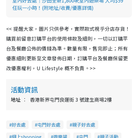
室內好去處｜沙田全新1,800呎室內遊樂場 人均$59
任玩一小時！(附地址/收費/優惠詳情)
<<
提醒大家，圖片只供參考，實際款式視乎分店存貨！
購買前留意訂購平台的使用條款及細則，一切以訂購平
台及餐廳公佈的價錢為準。數量有限，售完即止；所有
優惠細則更新至文章發佈日期，訂購平台及餐廳保留更
改優惠權利，
U Lifestyle
概不負責。
>>
活動資訊
地址
香港新界屯門良運街 3 號建生商埸2樓
好去處
屯門好去處
親子好去處
網上shopping
遊樂場
屯門
親子活動