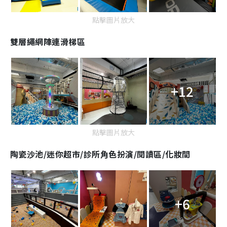
點擊圖片放大
雙層繩網陣連滑梯區
+12
點擊圖片放大
陶瓷沙池/迷你超市/診所角色扮演/閱讀區/化妝間
+6