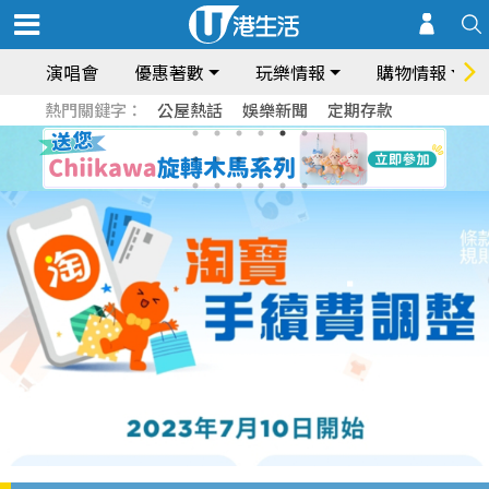
演唱會
優惠著數
玩樂情報
購物情報
熱門關鍵字：
公屋熱話
娛樂新聞
定期存款