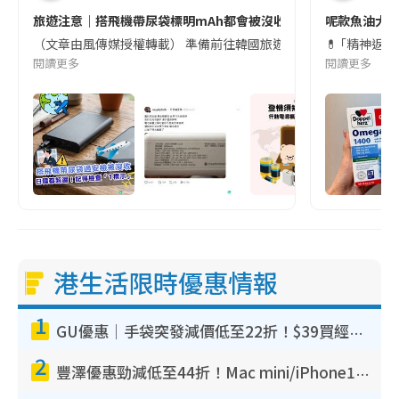
旅遊注意｜搭飛機帶尿袋標明mAh都會被沒收😱出發前切記檢查「1
呢款魚油大家
（文章由風傳媒授權轉載） 準備前往韓國旅遊的民眾，近期要特別留
💊 ｢精神返
閱讀更多
閱讀更多
港生活限時優惠情報
1
GU優惠｜手袋突發減價低至22折！$39買經典波士頓包/餃子袋！飾物同步減價$29起！
2
豐澤優惠勁減低至44折！Mac mini/iPhone17Pro大減價！廚房家電$220起