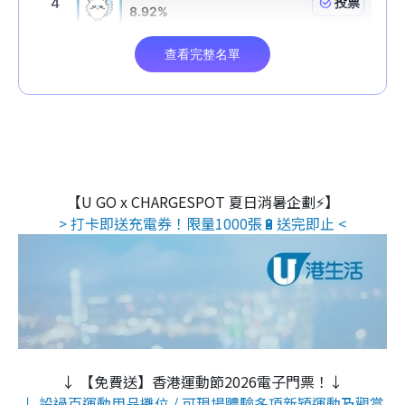
【U GO x CHARGESPOT 夏日消暑企劃⚡】
> 打卡即送充電券！限量1000張🔋送完即止 <
↓ 【免費送】香港運動節2026電子門票！↓
↓ 設過百運動用品攤位 / 可現場體驗多項新穎運動及觀賞