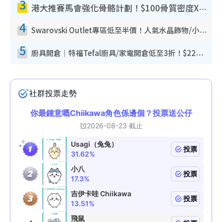
3
港大推賽馬會強化骨骼計劃！$100骨質密度X光檢查 完成免費運動訓練送超市禮券！附參加資格
4
Swarovski Outlet專區低至半價！人氣水晶飾物/小擺設$138起！迪士尼款/水晶高跟鞋都有平
5
廚具開倉｜特福Tefal廚具/家電開倉低至3折！$220起買平底鍋/炒鑊/湯煲！電飯煲/吸塵機/燙斗$418起