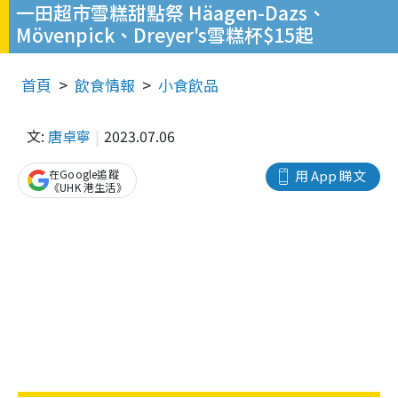
一田超市雪糕甜點祭 Häagen-Dazs、
Mövenpick、Dreyer's雪糕杯$15起
首頁
飲食情報
小食飲品
文:
唐卓寧
2023.07.06
在Google追蹤
用 App 睇文
《UHK 港生活》