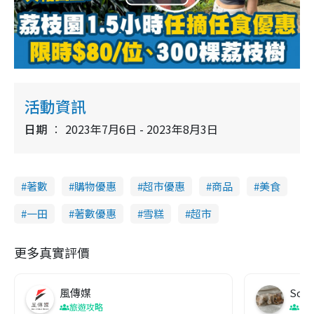
P
l
a
y
活動資訊
V
日期
2023年7月6日 - 2023年8月3日
i
著數
購物優惠
超市優惠
商品
美食
d
一田
著數優惠
雪糕
超市
e
更多真實評價
o
風傳媒
Soul
旅遊攻略
生