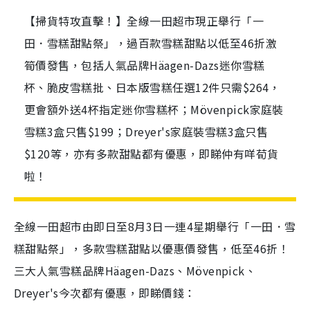
【掃貨特攻直擊！】全線一田超市現正舉行「一
田．雪糕甜點祭」，過百款雪糕甜點以低至46折激
筍價發售，包括人氣品牌Häagen-Dazs迷你雪糕
杯、脆皮雪糕批、日本版雪糕任選12件只需$264，
更會額外送4杯指定迷你雪糕杯；Mövenpick家庭裝
雪糕3盒只售$199；Dreyer's家庭裝雪糕3盒只售
$120等，亦有多款甜點都有優惠，即睇仲有咩荀貨
啦！
全線一田超市由即日至8月3日一連4星期舉行「一田．雪
糕甜點祭」，多款雪糕甜點以優惠價發售，低至46折！
三大人氣雪糕品牌Häagen-Dazs、Mövenpick、
Dreyer's今次都有優惠，即睇價錢：