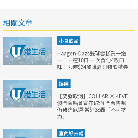
相關文章
小食飲品
Häagen-Dazs雙球雪糕買一送
一！一連10日 一次食勻4款口
味！限時$34加購夏日特飲禮券
娛樂
【突發取消】COLLAR × 4EVE
澳門演唱會宣布取消 門票售罄
仍難逃厄運 樂迷怒轟「不可抗
力」
室內好去處