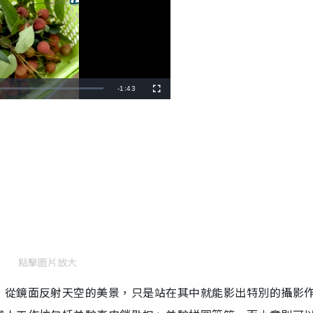
R
-
1:43
F
u
l
e
l
s
c
m
r
e
e
a
n
i
n
i
n
g
點擊圖片放大
T
，從鏡面反射天空的美景，只是站在其中就能影出特別的攝影
i