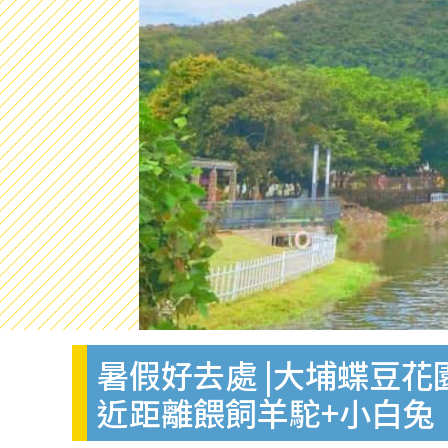
暑假好去處 |大埔蝶豆
近距離餵飼羊駝+小白兔