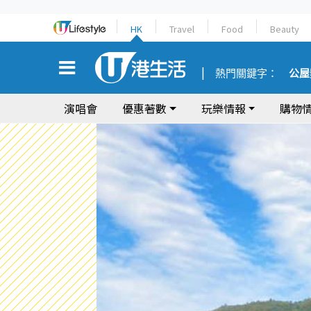
HK
Travel
Food
Beauty
熱門關鍵字：
公屋
演唱會
優惠著數
玩樂情報
購物