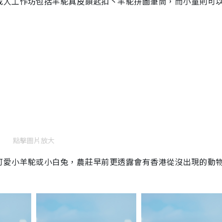
人工作坊包括羊駝真皮鎖匙扣丶羊駝拼圖筆筒，而小童則可以D
m
e
點擊圖片放大
可愛小羊駝或小白兔，農莊早前更透露會有香港從沒出現的動