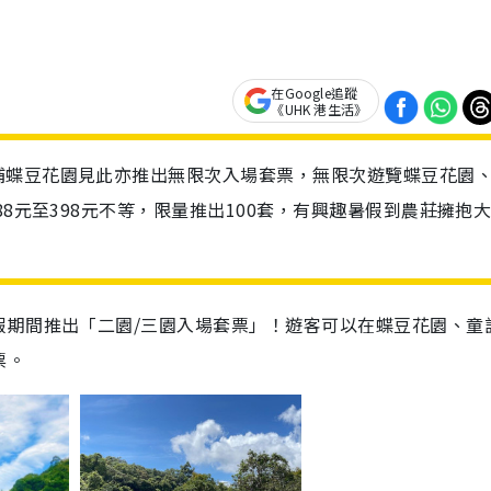
在Google追蹤
《UHK 港生活》
埔蝶豆花園見此亦推出無限次入場套票，無限次遊覽蝶豆花園
88元至398元不等，限量推出100套，有興趣暑假到農莊擁抱
假期間推出「二園/三園入場套票」！遊客可以在蝶豆花園、童
票。