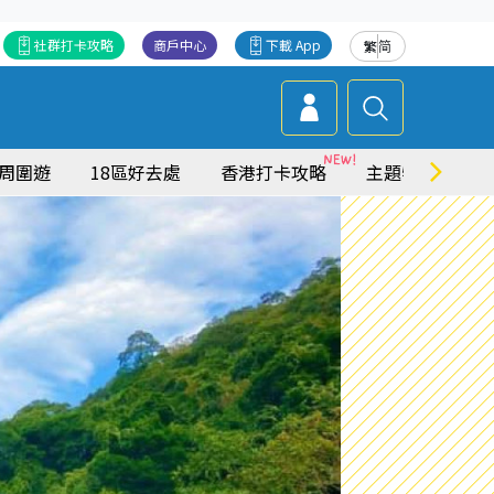
社群打卡攻略
商戶中心
下載 App
繁
简
周圍遊
18區好去處
香港打卡攻略
主題特集