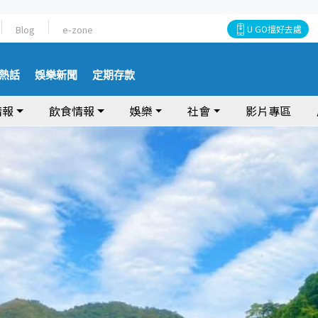
Blog
e-zone
U GO搵好去處
熱話
娛樂新聞
定期存款
情報
飲食情報
娛樂
社會
影片專區