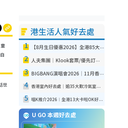
港生活人氣好去處
1
、童
【8月生日優惠2026】全港85大食買玩著數攻略 自助餐/火鍋放題同行免費＋誠品/DONKI送現金券
大自
2
人夫集團｜Klook套票/優先訂票/公開發售搶飛攻略！附票價.購票連結.場地座位表
3
BIGBANG演唱會2026｜11月香港啟德開3場！實名制VIP申請、優先購票攻略
4
話世
香港室內好去處｜逾35大歎冷氣室內好去處推介 室內活動免費避雨無懼落雨
5
唱K推介2026︱全港13大卡啦OK好去處！最平$36起 日文K都有！(附地址+收費詳情)
U GO 本週好去處