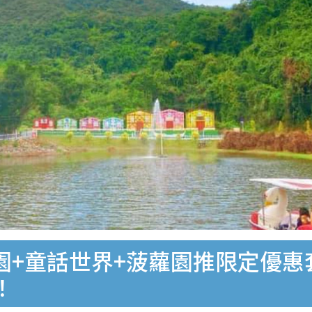
花園+童話世界+菠蘿園推限定優惠
！