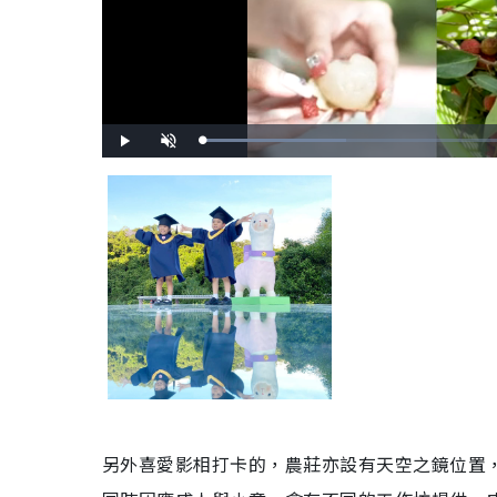
L
P
U
o
l
n
a
a
m
d
y
u
e
t
d
e
:
3
1
.
4
6
%
另外喜愛影相打卡的，農莊亦設有天空之鏡位置