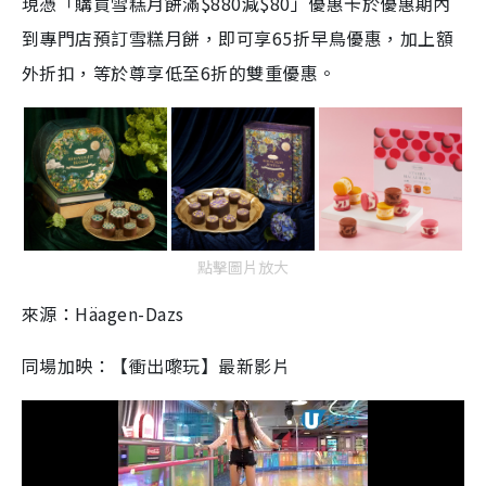
現憑「購買雪糕月餅滿$880減$80」優惠卡於優惠期內
到專門店預訂雪糕月餅，即可享65折早鳥優惠，加上額
外折扣，等於尊享低至6折的雙重優惠。
點擊圖片放大
來源：Häagen-Dazs
同場加映：【衝出嚟玩】最新影片