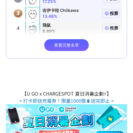
【U GO x CHARGESPOT 夏日消暑企劃⚡】
> 打卡即送充電券！限量1000張🔋送完即止 <