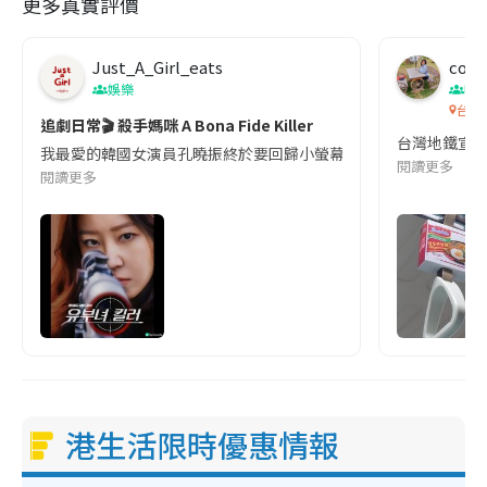
更多真實評價
m
e
Just_A_Girl_eats
co c
娛樂
吹
台灣
追劇日常🎬 殺手媽咪 A Bona Fide Killer
台灣地鐵宣
我最愛的韓國女演員孔曉振終於要回歸小螢幕啦!這次的劇本改編自同名
閱讀更多
閱讀更多
港生活限時優惠情報