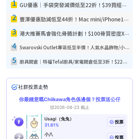
1
GU優惠｜手袋突發減價低至22折！$39買經典波士頓包/餃子袋！飾物同步減價$29起！
2
豐澤優惠勁減低至44折！Mac mini/iPhone17Pro大減價！廚房家電$220起
3
港大推賽馬會強化骨骼計劃！$100骨質密度X光檢查 完成免費運動訓練送超市禮券！附參加資格
4
Swarovski Outlet專區低至半價！人氣水晶飾物/小擺設$138起！迪士尼款/水晶高跟鞋都有平
5
廚具開倉｜特福Tefal廚具/家電開倉低至3折！$220起買平底鍋/炒鑊/湯煲！電飯煲/吸塵機/燙斗$418起