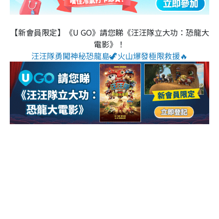
【新會員限定】《U GO》請您睇《汪汪隊立大功：恐龍大
電影》！
汪汪隊勇闖神秘恐龍島🦖火山爆發極限救援🔥