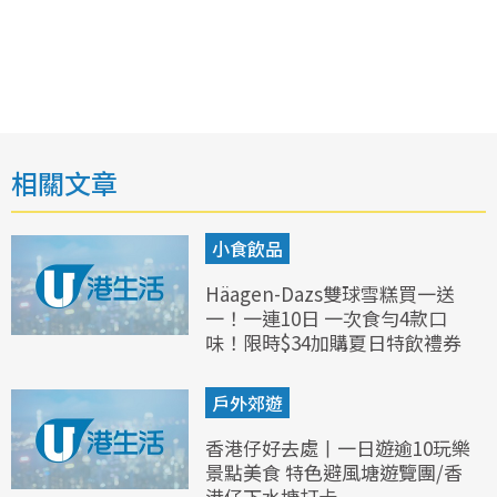
相關文章
小食飲品
Häagen-Dazs雙球雪糕買一送
一！一連10日 一次食勻4款口
味！限時$34加購夏日特飲禮券
戶外郊遊
香港仔好去處丨一日遊逾10玩樂
景點美食 特色避風塘遊覽團/香
港仔下水塘打卡