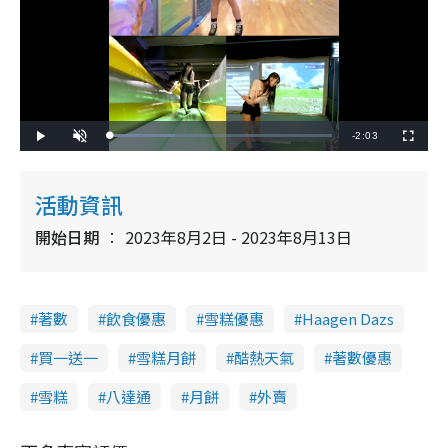
R
-
2:03
L
P
U
F
o
l
n
u
a
a
m
l
e
d
y
u
l
e
t
s
d
e
c
活動資訊
m
:
r
2
e
9
e
a
.
開始日期
2023年8月2日 - 2023年8月13日
n
3
0
i
%
n
著數
飲食優惠
雪糕優惠
Haagen Dazs
i
n
買一送一
雪糕月餅
酷熱天氣
著數優惠
g
雪糕
八達通
月餅
外賣
T
i