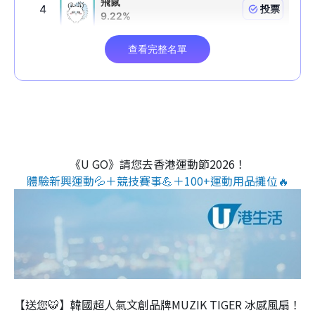
《U GO》請您去香港運動節2026！
體驗新興運動💦＋競技賽事💪＋100+運動用品攤位🔥
【送您🐯】韓國超人氣文創品牌MUZIK TIGER 冰感風扇！