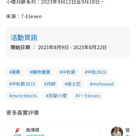
小櫻月餅系列：2023年9月12日至9月18日。
來源：7-Eleven
活動資訊
開始日期
2023年8月9日 - 2023年8月22日
著數
購物優惠
中秋節
中秋2023
中秋節2023
月餅
迪士尼
mofusand
monchhichi
百變小櫻
7－Eleven
更多真實評價
風傳媒
營養教
旅遊攻略
生