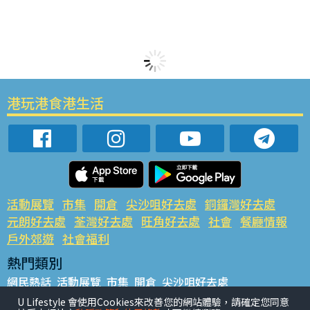
港玩港食港生活
活動展覽
市集
開倉
尖沙咀好去處
銅鑼灣好去處
元朗好去處
荃灣好去處
旺角好去處
社會
餐廳情報
戶外郊遊
社會福利
熱門類別
網民熱話
活動展覽
市集
開倉
尖沙咀好去處
銅鑼灣好去處
元朗好去處
荃灣好去處
旺角好去處
社會
U Lifestyle 會使用Cookies來改善您的網站體驗，請確定您同意