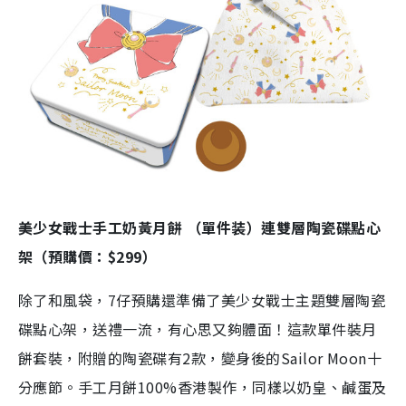
美少女戰士手工奶黃月餅 （單件装）連雙層陶瓷碟點心
架（預購價：$299）
除了和風袋，7仔預購還準備了美少女戰士主題雙層陶瓷
碟點心架，送禮一流，有心思又夠體面！這款單件裝月
餅套裝，附贈的陶瓷碟有2款，變身後的Sailor Moon十
分應節。手工月餅100%香港製作，同樣以奶皇、鹹蛋及