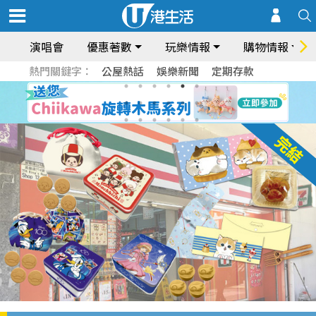
演唱會
優惠著數
玩樂情報
購物情報
熱門關鍵字：
公屋熱話
娛樂新聞
定期存款