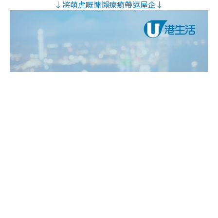
↓將萌虎嘅慵懶療癒帶返屋企↓