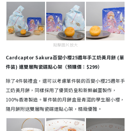
點擊圖片放大
Cardcaptor Sakura百變小櫻25週年手工奶黃月餅 (單
件装) 連雙層陶瓷碟點心架（預購價：$299）
除了4件裝禮盒，還可以考慮單件裝的百變小櫻25週年手
工奶黃月餅，同樣採用了優質奶皇和新鮮鹹蛋製作，
100%香港製造。單件裝的月餅盒是青澀的學生服小櫻，
隨月餅附送雙層陶瓷碟連點心架，精緻優雅。