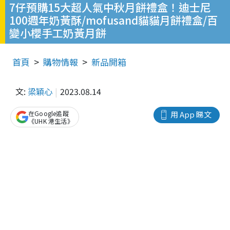
7仔預購15大超人氣中秋月餅禮盒！迪士尼
100週年奶黃酥/mofusand貓貓月餅禮盒/百
變小櫻手工奶黃月餅
首頁
購物情報
新品開箱
文:
梁穎心
2023.08.14
在Google追蹤
用 App 睇文
《UHK 港生活》