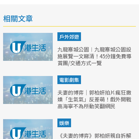
相關文章
戶外郊遊
九龍寨城公園︱九龍寨城公園設
施展覽一文睇清！45分鐘免費導
賞團/交通方式一覽
電影劇集
夫妻的博弈｜郭柏妍拍片瘋狂撒
嬌「生氣氣」反差萌！戲外開戰
高海寧不為所動笑翻網民
娛樂
《夫妻的博弈》郭柏妍親自拆解