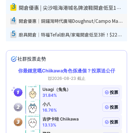
3
開倉優惠 | 尖沙咀海港城名牌波鞋開倉低至1折！On鞋$899起／Joy&Peace鞋履$98起
4
開倉優惠｜銅鑼灣時代廣場Doughnut/Campo Marzio開倉低至1折！背囊、書包、手袋劈價$200起
5
廚具開倉｜特福Tefal廚具/家電開倉低至3折！$220起買平底鍋/炒鑊/湯煲！電飯煲/吸塵機/燙斗$418起