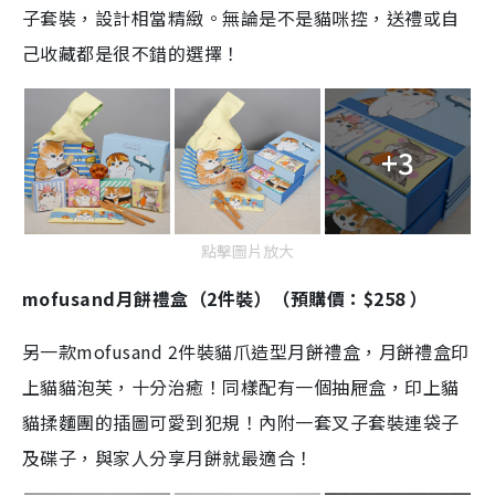
子套裝，設計相當精緻。無論是不是貓咪控，送禮或自
己收藏都是很不錯的選擇！
+3
點擊圖片放大
mofusand月餅禮盒（2件裝）（預購價：$258 ）
另一款mofusand 2件裝貓爪造型月餅禮盒，月餅禮盒印
上貓貓泡芙，十分治癒！同樣配有一個抽屜盒，印上貓
貓揉麵團的插圖可愛到犯規！內附一套叉子套裝連袋子
及碟子，與家人分享月餅就最適合！