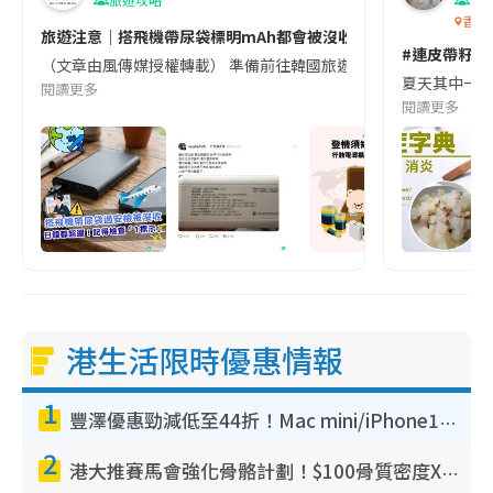
香港
旅遊注意｜搭飛機帶尿袋標明mAh都會被沒收😱出發前切記檢查「1
#連皮帶籽都
（文章由風傳媒授權轉載） 準備前往韓國旅遊的民眾，近期要特別留
夏天其中一種時
閱讀更多
閱讀更多
港生活限時優惠情報
1
豐澤優惠勁減低至44折！Mac mini/iPhone17Pro大減價！廚房家電$220起
2
港大推賽馬會強化骨骼計劃！$100骨質密度X光檢查 完成免費運動訓練送超市禮券！附參加資格