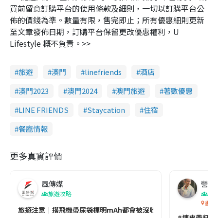
買前留意訂購平台的使用條款及細則，一切以訂購平台公
佈的價錢為準。數量有限，售完即止；所有優惠細則更新
至文章發佈日期，訂購平台保留更改優惠權利，U
Lifestyle 概不負責。>>
旅遊
澳門
linefriends
酒店
澳門2023
澳門2024
澳門旅遊
著數優惠
LINE FRIENDS
Staycation
住宿
餐廳情報
更多真實評價
風傳媒
營養教
旅遊攻略
生
香港
旅遊注意｜搭飛機帶尿袋標明mAh都會被沒收😱出發前切記檢查「1
#連皮帶籽都