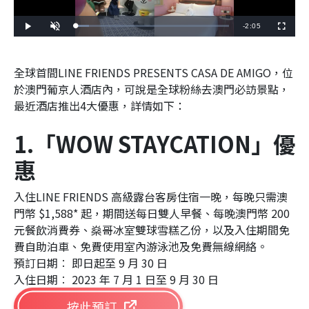
R
-
2:05
L
P
U
F
o
l
n
u
a
a
m
l
e
d
y
u
l
e
t
s
d
e
c
m
全球首間LINE FRIENDS PRESENTS CASA DE AMIGO，位
:
r
8
e
.
於澳門葡京人酒店內，可說是全球粉絲去澳門必訪景點，
e
a
6
n
4
最近酒店推出4大優惠，詳情如下：
%
i
n
1.「WOW STAYCATION」優
i
惠
n
g
入住LINE FRIENDS 高級露台客房住宿一晚，每晚只需澳
門幣 $1,588* 起，期間送每日雙人早餐、每晚澳門幣 200
T
元餐飲消費券、燊哥冰室雙球雪糕乙份，以及入住期間免
i
費自助泊車、免費使用室內游泳池及免費無線網絡。
m
預訂日期︰ 即日起至 9 月 30 日
e
入住日期︰ 2023 年 7 月 1 日至 9 月 30 日
按此預訂