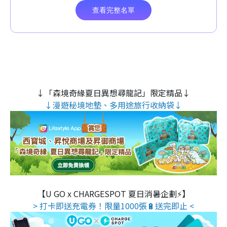
↓「森境奇緣夏日異想尋龍記」限定精品↓
↓漫遊秘境地墊、多用途旅行收納袋↓
【U GO x CHARGESPOT 夏日消暑企劃⚡】
> 打卡即送充電券！限量1000張🔋送完即止 <