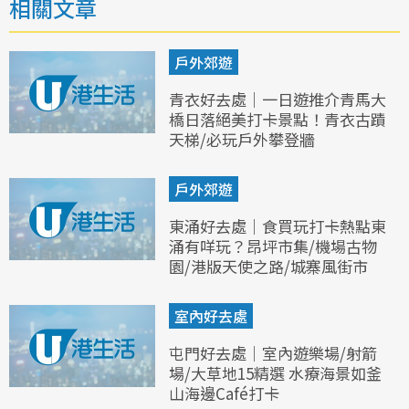
相關文章
戶外郊遊
青衣好去處｜一日遊推介青馬大
橋日落絕美打卡景點！青衣古蹟
天梯/必玩戶外攀登牆
戶外郊遊
東涌好去處｜食買玩打卡熱點東
涌有咩玩？昂坪市集/機場古物
園/港版天使之路/城寨風街市
室內好去處
屯門好去處｜室內遊樂場/射箭
場/大草地15精選 水療海景如釜
山海邊Café打卡