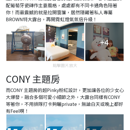
配葡萄牙瓷磚作主要風格，處處都有不同卡通角色陪著
你！而最震撼的就是拉開窗簾，居然隱藏著私人專屬
BROWN特大露台，再開霓虹燈氣氛倍升級！
+4
點擊圖片放大
CONY 主題房
而CONY 主題房的超Pinky粉紅設計，更加讓各位的少女心
大爆發，融合多個可愛小細節之外，
大露台同樣有CONY
等著你，不用排隊打卡夠曬private，無論白天或晚上都好
有Feel啊！