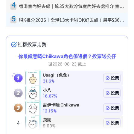
4
香港室內好去處｜逾35大歎冷氣室內好去處推介 室內活動免費避雨無懼落雨
5
唱K推介2026︱全港13大卡啦OK好去處！最平$36起 日文K都有！(附地址+收費詳情)