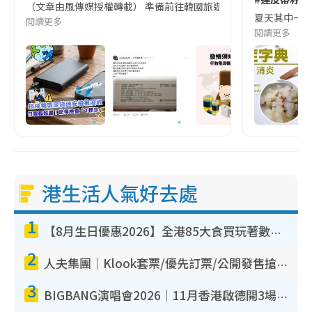
（文章由風傳媒授權轉載） 準備前往韓國旅遊的民眾，近期要特別留
夏天其中一種時
閱讀更多
閱讀更多
港生活人氣好去處
1
【8月生日優惠2026】全港85大食買玩著數攻略 自助餐/火鍋放題同行免費＋誠品/DONKI送現金券
2
人夫集團｜Klook套票/優先訂票/公開發售搶飛攻略！附票價.購票連結.場地座位表
3
BIGBANG演唱會2026｜11月香港啟德開3場！實名制VIP申請、優先購票攻略