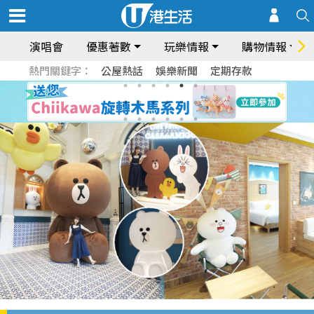
演唱會
優惠著數
玩樂情報
購物情報
熱門關鍵字：
公屋熱話
娛樂新聞
定期存款