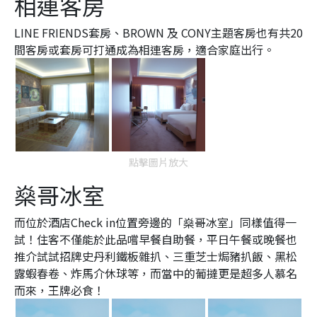
相連客房
LINE FRIENDS套房、BROWN 及 CONY主題客房也有共20
間客房或套房可打通成為相連客房，適合家庭出行。
點擊圖片放大
燊哥冰室
而位於酒店Check in位置旁邊的「燊哥冰室」同樣值得一
試！住客不僅能於此品嚐早餐自助餐，平日午餐或晚餐也
推介試試招牌史丹利鐵板雜扒、三重芝士焗豬扒飯、黑松
露蝦春卷、炸馬介休球等，而當中的葡撻更是超多人慕名
而來，王牌必食！