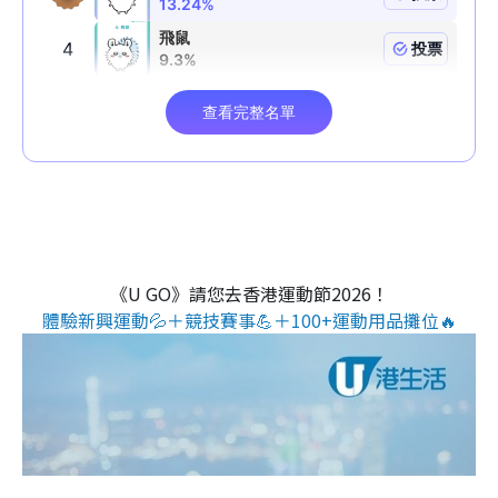
《U GO》請您去香港運動節2026！
體驗新興運動💦＋競技賽事💪＋100+運動用品攤位🔥