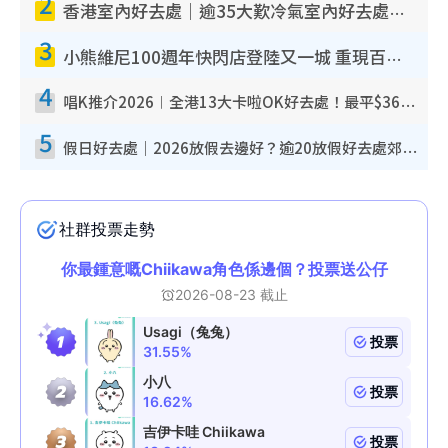
2
香港室內好去處｜逾35大歎冷氣室內好去處推介 室內活動免費避雨無懼落雨
3
小熊維尼100週年快閃店登陸又一城 重現百畝森林經典場景／獨家限定盲盒登場／專屬DIY香水
4
唱K推介2026︱全港13大卡啦OK好去處！最平$36起 日文K都有！(附地址+收費詳情)
5
假日好去處｜2026放假去邊好？逾20放假好去處郊外/秘景 休閒半日或一日遊