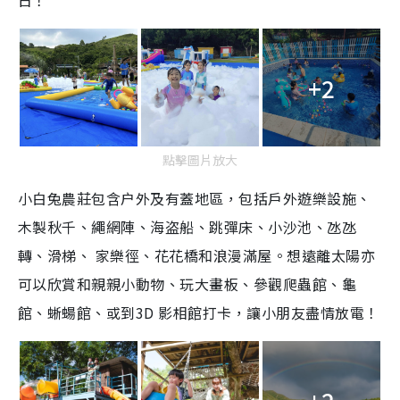
日！
+2
點擊圖片放大
小白兔農莊包含户外及有蓋地區，包括戶外遊樂設施、
木製秋千、繩網陣、海盗船、跳彈床、小沙池、氹氹
轉、滑梯、 家樂徑、花花橋和浪漫滿屋。想遠離太陽亦
可以欣賞和親親小動物、玩大畫板、參觀爬蟲館、龜
館、蜥蝪館、或到3D 影相館打卡，讓小朋友盡情放電！