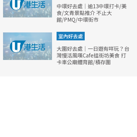
中環好去處｜逾13中環打卡/美
食/文青景點推介 不止大
館/PMQ/中環街市
室內好去處
大圍好去處｜一日遊有咩玩？台
灣慢活風嘆Cafe搵街坊美食 打
卡車公廟體育館/積存圍