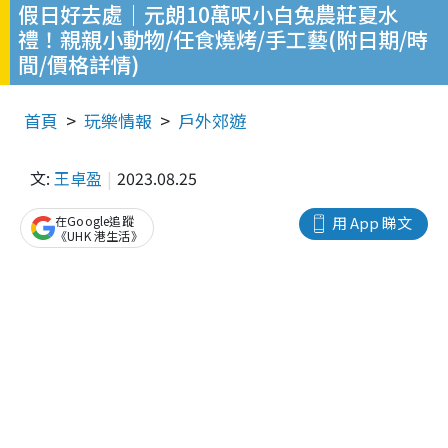
假日好去處｜元朗10萬呎小白兔農莊夏水
禮！親親小動物/任食燒烤/手工藝(附日期/時
間/價格詳情)
首頁
玩樂情報
戶外郊遊
文:
王卓盈
2023.08.25
在Google追蹤
用 App 睇文
《UHK 港生活》