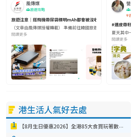
風傳媒
營養教
旅遊攻略
生
香港
旅遊注意｜搭飛機帶尿袋標明mAh都會被沒收😱出發前切記檢查「1
#連皮帶籽都
（文章由風傳媒授權轉載） 準備前往韓國旅遊的民眾，近期要特別留
夏天其中一種時
閱讀更多
閱讀更多
港生活人氣好去處
1
【8月生日優惠2026】全港85大食買玩著數攻略 自助餐/火鍋放題同行免費＋誠品/DONKI送現金券