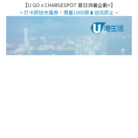
【U GO x CHARGESPOT 夏日消暑企劃⚡】
> 打卡即送充電券！限量1000張🔋送完即止 <