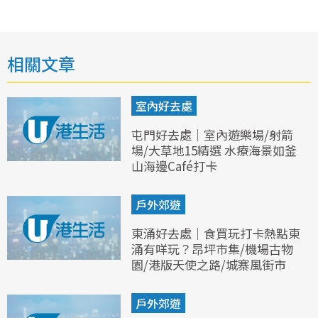
相關文章
室內好去處
屯門好去處｜室內遊樂場/射箭
場/大草地15精選 水療海景如釜
山海邊Café打卡
戶外郊遊
東涌好去處｜食買玩打卡熱點東
涌有咩玩？昂坪市集/機場古物
園/港版天使之路/城寨風街市
戶外郊遊