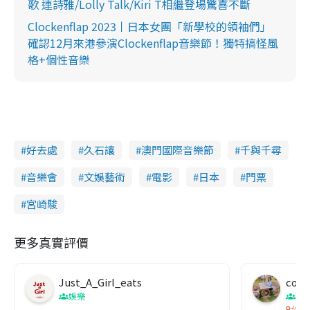
歌 連詩雅/Lolly Talk/Kiri T相繼登場驚喜不斷
Clockenflap 2023丨日本女團「新學校的領袖們」
確認12月來港參演Clockenflap音樂節！獨特搞怪風
格+個性音樂
好去處
久石讓
澳門國際音樂節
千與千尋
音樂會
文娛藝術
電影
日本
門票
宮崎駿
更多真實評價
Just_A_Girl_eats
co c
娛樂
吹
台灣