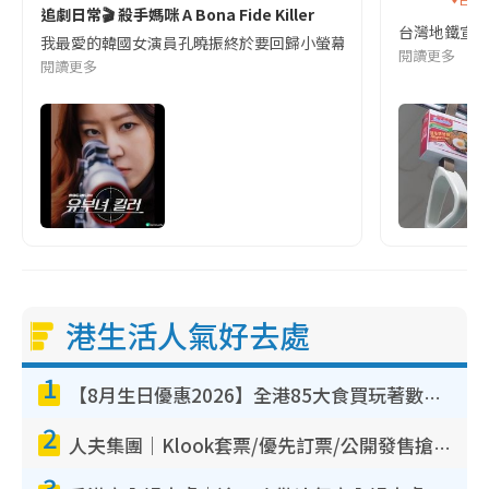
追劇日常🎬 殺手媽咪 A Bona Fide Killer
台灣地鐵宣
我最愛的韓國女演員孔曉振終於要回歸小螢幕啦!這次的劇本改編自同名
閱讀更多
閱讀更多
港生活人氣好去處
1
【8月生日優惠2026】全港85大食買玩著數攻略 自助餐/火鍋放題同行免費＋誠品/DONKI送現金券
2
人夫集團｜Klook套票/優先訂票/公開發售搶飛攻略！附票價.購票連結.場地座位表
3