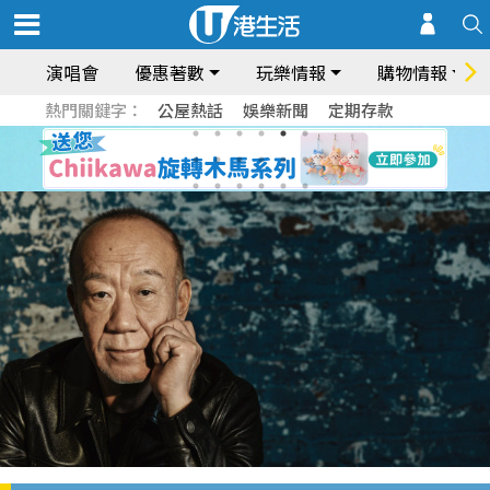
演唱會
優惠著數
玩樂情報
購物情報
熱門關鍵字：
公屋熱話
娛樂新聞
定期存款