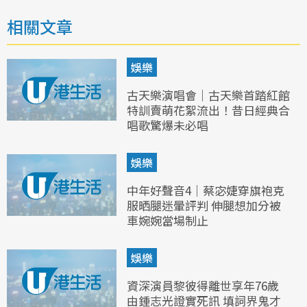
相關文章
娛樂
古天樂演唱會｜古天樂首踏紅館
特訓賣萌花絮流出！昔日經典合
唱歌驚爆未必唱
娛樂
中年好聲音4｜蔡宓婕穿旗袍克
服晒腿迷暈評判 伸腿想加分被
車婉婉當場制止
娛樂
資深演員黎彼得離世享年76歲
由鍾志光證實死訊 填詞界鬼才