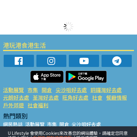
港玩港食港生活
活動展覽
市集
開倉
尖沙咀好去處
銅鑼灣好去處
元朗好去處
荃灣好去處
旺角好去處
社會
餐廳情報
戶外郊遊
社會福利
熱門類別
網民熱話
活動展覽
市集
開倉
尖沙咀好去處
銅鑼灣好去處
元朗好去處
荃灣好去處
旺角好去處
社會
U Lifestyle 會使用Cookies來改善您的網站體驗，請確定您同意