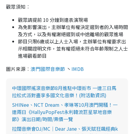
觀眾須知︰
觀眾請提前 10 分鐘到達表演現場
為免影響演出，主辦單位有權決定遲到者的入場時間
及方式，以及有權謝絕遲到或中途離場的觀眾進場
節目只限6歲或以上人士入場，主辦單位有權要求出
示相關證明文件，並有權拒絕未符合年齡限制之人士
進場觀看節目
圖片來源︰
澳門國際音樂節
丶
IMDB
中環國際搖滾音樂節8月進駐中環街市 一連三日馬
拉松式派對盡享多國文化音樂！(附活動資訊)
SHINee、NCT Dream、孝琳等10月澳門開騷！一
連兩日《HallyuPopFest永利韓流巨星草地音樂
節》演出日期/時間/票價一覽
拉闊音樂會DJ/MC｜Dear Jane、張天賦狂飆經典k