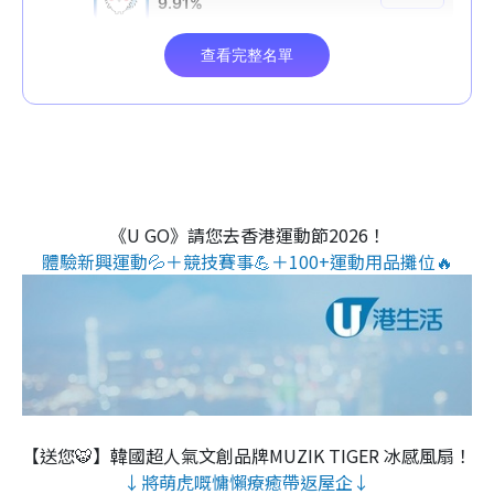
《U GO》請您去香港運動節2026！
體驗新興運動💦＋競技賽事💪＋100+運動用品攤位🔥
【送您🐯】韓國超人氣文創品牌MUZIK TIGER 冰感風扇！
↓將萌虎嘅慵懶療癒帶返屋企↓