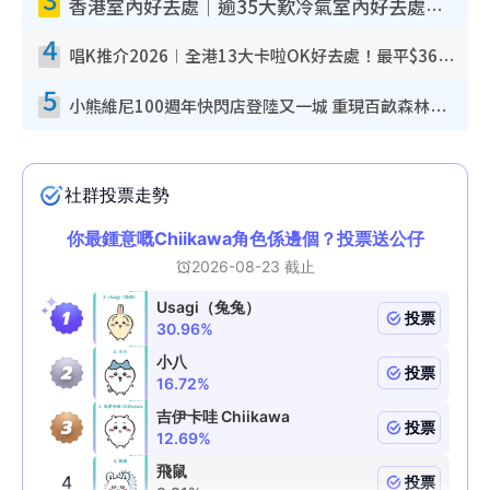
香港室內好去處｜逾35大歎冷氣室內好去處推介 室內活動免費避雨無懼落雨
4
唱K推介2026︱全港13大卡啦OK好去處！最平$36起 日文K都有！(附地址+收費詳情)
5
小熊維尼100週年快閃店登陸又一城 重現百畝森林經典場景／獨家限定盲盒登場／專屬DIY香水