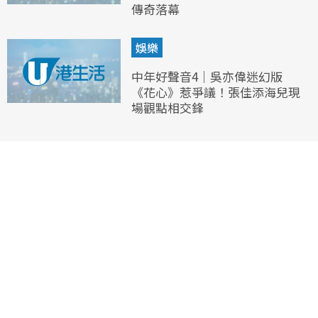
傳奇落幕
娛樂
中年好聲音4｜吳亦偉迷幻版
《花心》惹爭議！張佳添海兒現
場觀點相交鋒