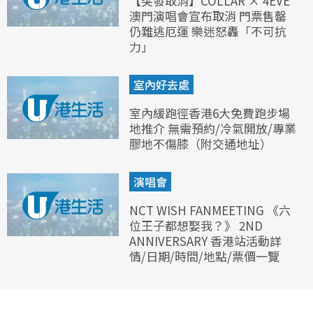
【突發取消】COLLAR × 4EVE
澳門演唱會宣布取消 門票售罄
仍難逃厄運 樂迷怒轟「不可抗
力」
室內好去處
室內緩跑徑香港6大免費跑步場
地推介 無需預約/冷氣開放/專業
膠地不傷膝（附交通地址）
演唱會
NCT WISH FANMEETING 《六
位王子都想娶我？》 2ND
ANNIVERSARY 香港站活動詳
情/日期/時間/地點/票價一覽