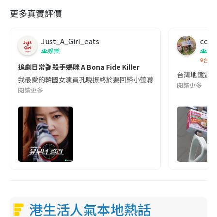
更多真實評價
Just_A_Girl_eats
co c
娛樂
吹
台灣
追劇日常🎬 殺手媽咪 A Bona Fide Killer
台灣地鐵宣
我最愛的韓國女演員孔曉振終於要回歸小螢幕啦!這次的劇本改編自同名
閱讀更多
閱讀更多
港生活人氣本地熱話