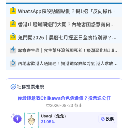
1
WhatsApp預設貼圖點刪？揭1招「反向操作」還原簡潔介面 附3步實測教學
2
香港山邊鐵閘邊門大開？內地客困惑意義何在！網民神回覆：呢種叫法理性防禦
3
鬼門開2026｜農曆七月撞正日全食特別邪？專家警告切忌做一事！揭4大禁忌+2招保平安
4
奪命寄生蟲｜食生菜狂瀉首現死者！疫潮惡化錄1.8萬宗病例 揭洗菜3大謬誤
5
內地客歎港人唔識老！揭港鐵保鮮級冷氣 港人求放過：咪投訴