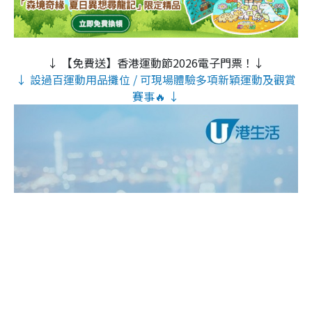
↓ 【免費送】香港運動節2026電子門票！↓
↓ 設過百運動用品攤位 / 可現場體驗多項新穎運動及觀賞
賽事🔥 ↓