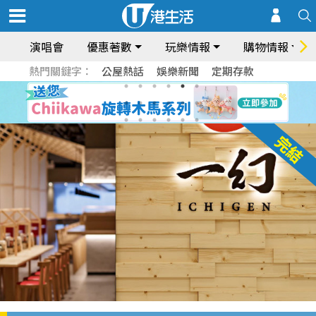
演唱會
優惠著數
玩樂情報
購物情報
熱門關鍵字：
公屋熱話
娛樂新聞
定期存款