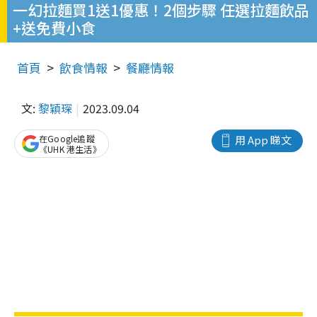
一幻拉麵買1送1優惠！2個步驟 任選拉麵飲品
+送免費小食
首頁
飲食情報
餐廳情報
文:
黎穎琛
2023.09.04
在Google追蹤
用 App 睇文
《UHK 港生活》