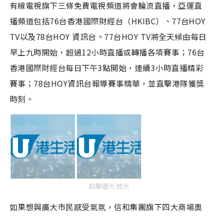
有線電視旗下三條免費電視頻道將會輪流直播，亞運直
y
播頻道包括76台香港國際財經台（HKIBC）、77台HOY
V
TV以及78台HOY 資訊台。77台HOY TV將全天候由每日
早上九時開始，超過12小時直播或轉播各項賽事；76台
i
香港國際財經台每日下午3點開始，連續3小時直播精彩
d
賽事；78台HOY資訊台報導賽事精華，並直擊港隊獲獎
e
時刻。
o
點擊圖片放大
如果想與廣大市民感受氣氛，信和集團旗下四大商場奧