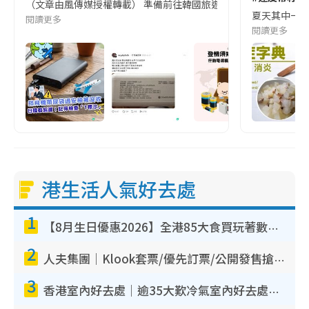
（文章由風傳媒授權轉載） 準備前往韓國旅遊的民眾，近期要特別留
夏天其中一種時
閱讀更多
閱讀更多
港生活人氣好去處
1
【8月生日優惠2026】全港85大食買玩著數攻略 自助餐/火鍋放題同行免費＋誠品/DONKI送現金券
2
人夫集團｜Klook套票/優先訂票/公開發售搶飛攻略！附票價.購票連結.場地座位表
3
香港室內好去處｜逾35大歎冷氣室內好去處推介 室內活動免費避雨無懼落雨