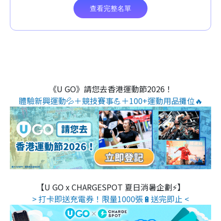
《U GO》請您去香港運動節2026！
體驗新興運動💦＋競技賽事💪＋100+運動用品攤位🔥
【U GO x CHARGESPOT 夏日消暑企劃⚡】
> 打卡即送充電券！限量1000張🔋送完即止 <