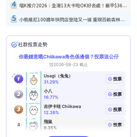
4
唱K推介2026︱全港13大卡啦OK好去處！最平$36起 日文K都有！(附地址+收費詳情)
5
小熊維尼100週年快閃店登陸又一城 重現百畝森林經典場景／獨家限定盲盒登場／專屬DIY香水