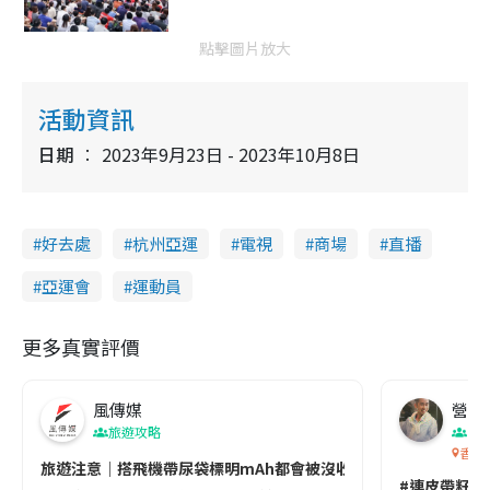
點擊圖片放大
活動資訊
日期
2023年9月23日 - 2023年10月8日
好去處
杭州亞運
電視
商場
直播
亞運會
運動員
更多真實評價
風傳媒
營養教
旅遊攻略
生
香港
旅遊注意｜搭飛機帶尿袋標明mAh都會被沒收😱出發前切記檢查「1
#連皮帶籽都