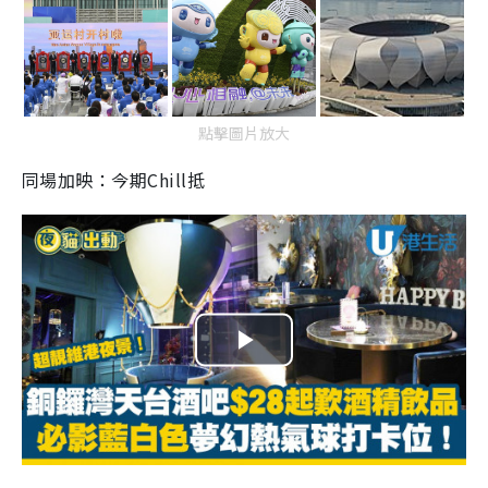
點擊圖片放大
同場加映：今期Chill抵
P
l
a