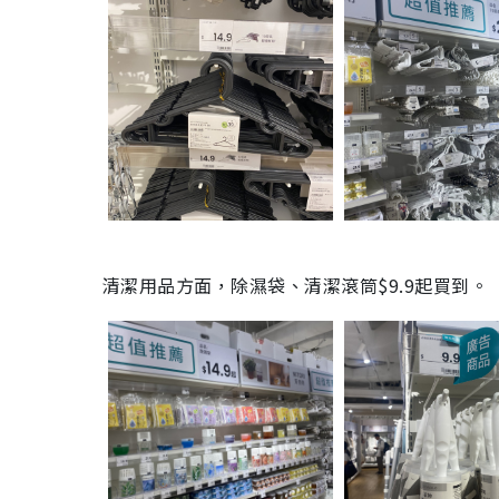
清潔用品方面，除濕袋、清潔滾筒$9.9起買到。