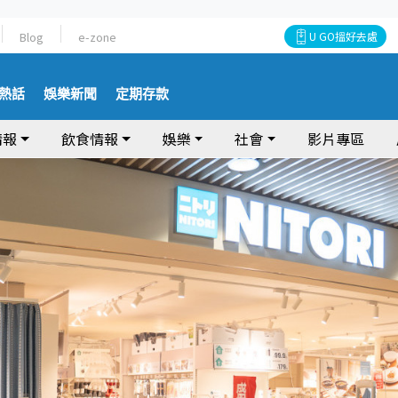
Blog
e-zone
U GO搵好去處
熱話
娛樂新聞
定期存款
情報
飲食情報
娛樂
社會
影片專區