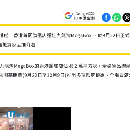
在Google追蹤
《UHK 港生活》
港啦！香港首間旗艦店選址九龍灣MegaBox ，於9月22日正
選抵買家品推介啦！
九龍灣MegaBox的香港旗艦店佔地 2 萬平方呎，全場貨品總
店開幕期間(9月22日至10月9日)推岀多項限定優惠，
全場買滿$