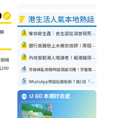
港生活人氣本地熱話
1
式開
奪命寄生蟲｜食生菜狂瀉首現死者！疫潮惡化錄1.8萬宗病例 揭洗菜3大謬誤
2
銀行高層戀上水療女技師！兩個月借128萬驚覺「沉船」沉落火海 揭背後疑似邪教操控賣淫
3
內地客歎港人唔識老！揭港鐵保鮮級冷氣 港人求放過：咪投訴
類超過
4
200
牙線棒亂用隨時越清越污糟！牙醫驚揭盲目過戶細菌恐致蛀牙：呢種先係日常真保養
5
WhatsApp預設貼圖點刪？揭1招「反向操作」還原簡潔介面 附3步實測教學
U GO 本週好去處