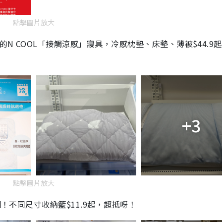
n
g
點擊圖片放大
T
的N COOL「接觸涼感」寢具，
冷感枕墊、床墊、薄被$44.9
i
m
e
+3
點擊圖片放大
個！不同尺寸收納籃$11.9起，超抵呀！