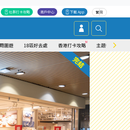
社群打卡攻略
商戶中心
下載 App
繁
简
周圍遊
18區好去處
香港打卡攻略
主題特集