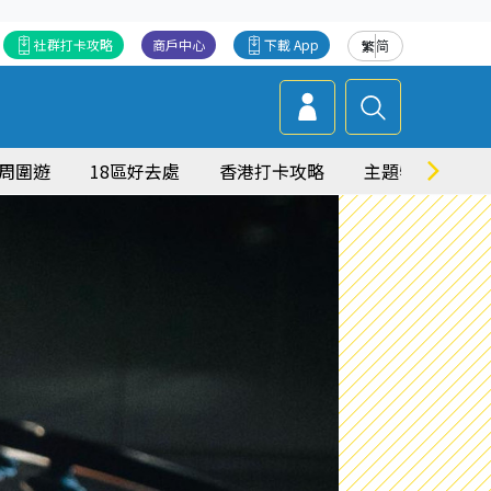
社群打卡攻略
商戶中心
下載 App
繁
简
周圍遊
18區好去處
香港打卡攻略
主題特集