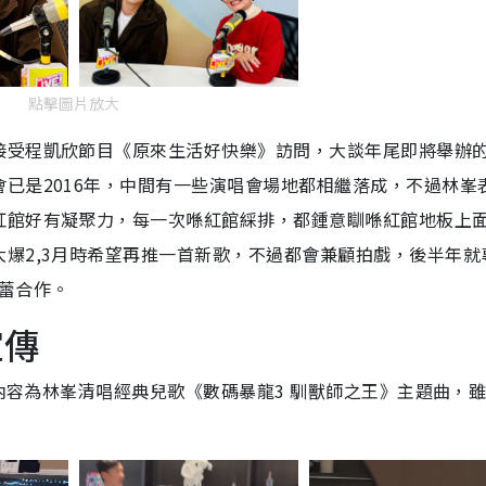
點擊圖片放大
接受程凱欣節目《原來生活好快樂》訪問，大談年尾即將舉辦
已是2016年，中間有一些演唱會場地都相繼落成，不過林峯
紅館好有凝聚力，每一次喺紅館綵排，都鍾意瞓喺紅館地板上
爆2,3月時希望再推一首新歌，不過都會兼顧拍戲，後半年就
蕾合作。
宣傳
片內容為林峯清唱經典兒歌《數碼暴龍3 馴獸師之王》主題曲，