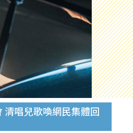
會 清唱兒歌喚網民集體回