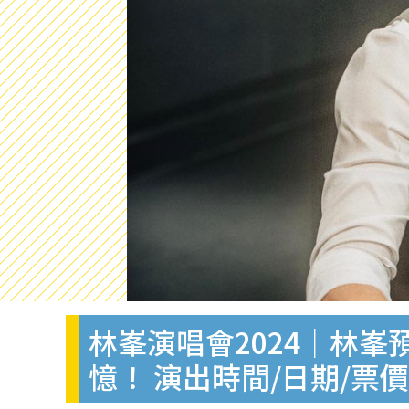
林峯演唱會2024｜林
憶！ 演出時間/日期/票價