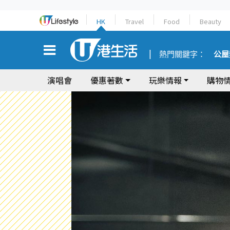
HK
Travel
Food
Beauty
熱門關鍵字：
公屋
演唱會
優惠著數
玩樂情報
購物