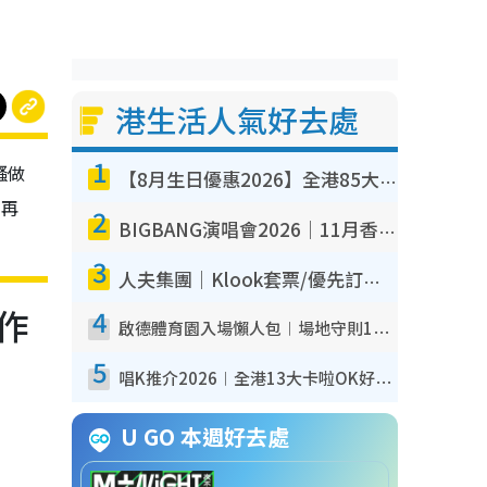
港生活人氣好去處
1
騷做
【8月生日優惠2026】全港85大食買玩著數攻略 自助餐/火鍋放題同行免費＋誠品/DONKI送現金券
有再
2
BIGBANG演唱會2026｜11月香港啟德開3場！實名制VIP申請、優先購票攻略
3
人夫集團｜Klook套票/優先訂票/公開發售搶飛攻略！附票價.購票連結.場地座位表
作
4
啟德體育園入場懶人包︱場地守則12違禁品不可進場准帶細水樽但全場禁樽蓋！應援牌有限制！
5
唱K推介2026︱全港13大卡啦OK好去處！最平$36起 日文K都有！(附地址+收費詳情)
U GO 本週好去處