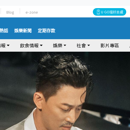
Blog
e-zone
U GO搵好去處
熱話
娛樂新聞
定期存款
情報
飲食情報
娛樂
社會
影片專區