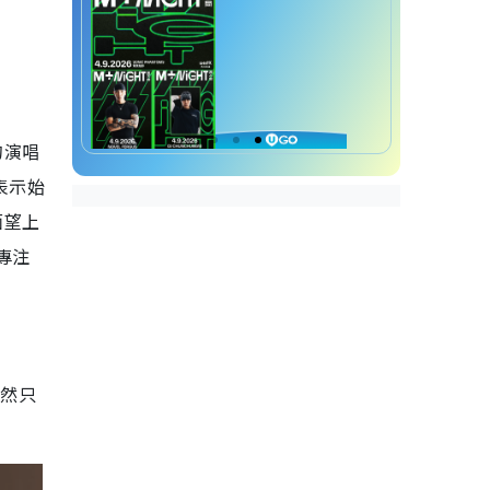
的演唱
表示始
面望上
專注
雖然只