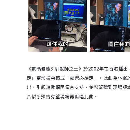
《數碼暴龍3 馴獸師之王》於2002年在香港播
走」更常被惡搞成「露營必須走」，此曲為林峯於
出，引起無數網民留言支持，並希望聽到現場版
片似乎預告有望現場再獻唱此曲。