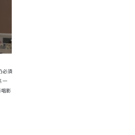
仍必須
片一
清唱影