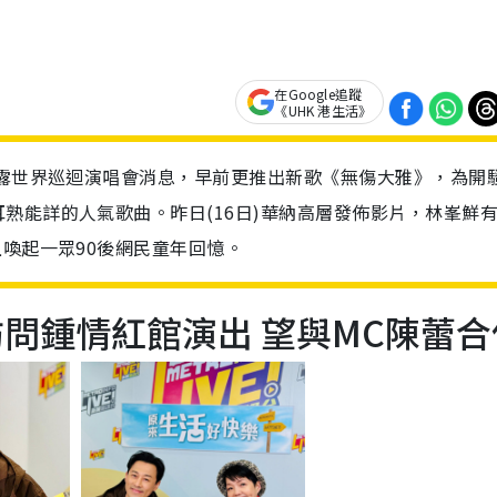
在Google追蹤
《UHK 港生活》
透露世界巡迴演唱會消息，早前更推出新歌《無傷大雅》，為開
熟能詳的人氣歌曲。昨日(16日)華納高層發佈影片，林峯鮮
上喚起一眾90後網民童年回憶。
訪問鍾情紅館演出 望與MC陳蕾合