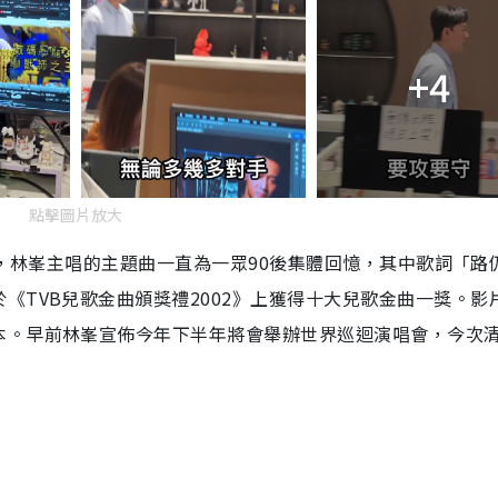
+4
點擊圖片放大
出，林峯主唱的主題曲一直為一眾90後集體回憶，其中歌詞「路
《TVB兒歌金曲頒獎禮2002》上獲得十大兒歌金曲一獎。影
本。早前林峯宣佈今年下半年將會舉辦世界巡迴演唱會，今次