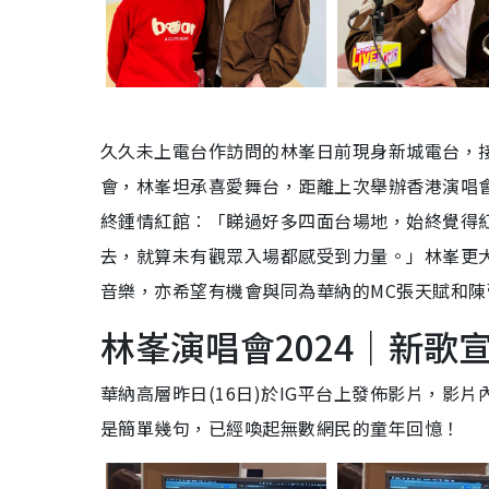
久久未上電台作訪問的林峯日前現身新城電台，
會，林峯坦承喜愛舞台，距離上次舉辦香港演唱會
終鍾情紅館︰「睇過好多四面台場地，始終覺得
去，就算未有觀眾入場都感受到力量。」林峯更大
音樂，亦希望有機會與同為華納的MC張天賦和陳
林峯演唱會2024｜新歌
華納高層昨日(16日)於IG平台上發佈影片，影
是簡單幾句，已經喚起無數網民的童年回憶！