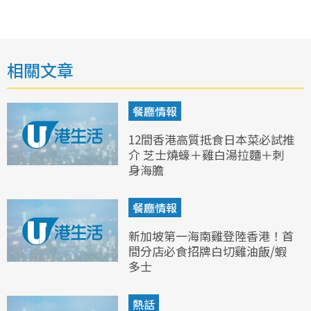
相關文章
餐廳情報
12間香港高質抵食日本菜必試推
介 芝士燒蠔＋雞白湯拉麵＋刺
身海膽
餐廳情報
新加坡第一海南雞登陸香港！首
間分店必食招牌白切雞油飯/蝦
多士
熱話