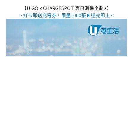
【U GO x CHARGESPOT 夏日消暑企劃⚡】
> 打卡即送充電券！限量1000張🔋送完即止 <