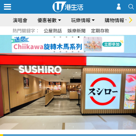
演唱會
優惠著數
玩樂情報
購物情報
熱門關鍵字：
公屋熱話
娛樂新聞
定期存款