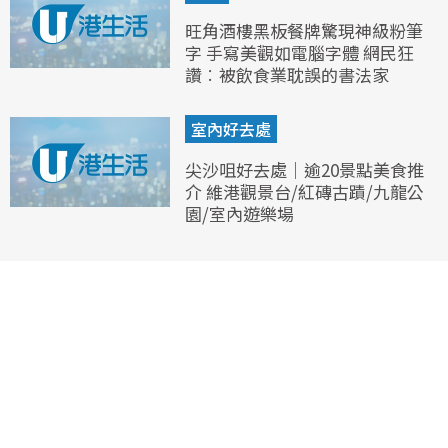
旺角酒樓黑板餐牌驚現神級粉筆
字 手寫美觀如電腦字體 網民狂
讚︰被飲食業耽誤的書法家
室內好去處
尖沙咀好去處｜逾20景點美食推
介 維港觀景台/紅磚古蹟/九龍公
園/室內遊樂場