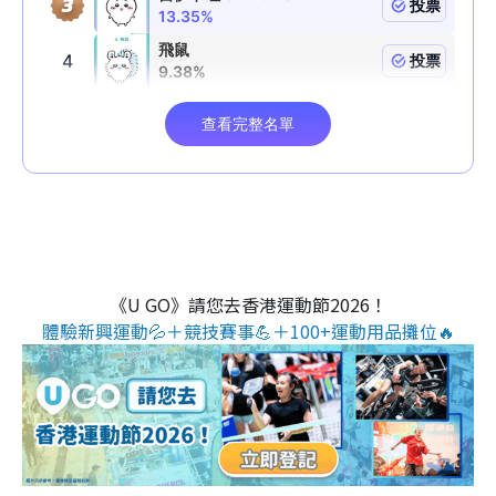
《U GO》請您去香港運動節2026！
體驗新興運動💦＋競技賽事💪＋100+運動用品攤位🔥