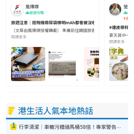
風傳媒
營養教
旅遊攻略
生
香港
旅遊注意｜搭飛機帶尿袋標明mAh都會被沒收😱出發前切記檢查「1
#連皮帶籽都
（文章由風傳媒授權轉載） 準備前往韓國旅遊的民眾，近期要特別留
夏天其中一種時
閱讀更多
閱讀更多
港生活人氣本地熱話
1
行李清潔｜車轆污糟過馬桶58倍！專家警告忌用酒精抹 教1招免污手除菌