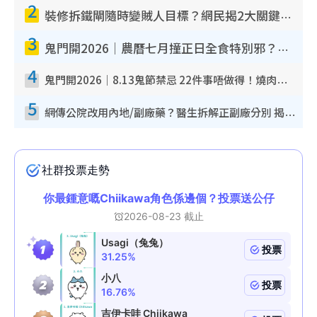
2
裝修拆鐵閘隨時變賊人目標？網民揭2大關鍵用途：裝新式等於白裝？附新舊鐵閘分別
3
鬼門開2026｜農曆七月撞正日全食特別邪？專家警告切忌做一事！揭4大禁忌+2招保平安
4
鬼門開2026｜8.13鬼節禁忌 22件事唔做得！燒肉、刺身要少食？半夜勿吹口哨/打呢個電話
5
網傳公院改用內地/副廠藥？醫生拆解正副廠分別 揭4類人換藥隨時出事