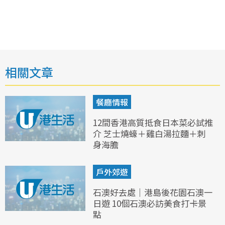
相關文章
餐廳情報
12間香港高質抵食日本菜必試推
介 芝士燒蠔＋雞白湯拉麵＋刺
身海膽
戶外郊遊
石澳好去處｜港島後花園石澳一
日遊 10個石澳必訪美食打卡景
點