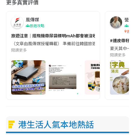
更多真實評價
風傳媒
營養教
旅遊攻略
生
香港
旅遊注意｜搭飛機帶尿袋標明mAh都會被沒收😱出發前切記檢查「1
#連皮帶籽都
（文章由風傳媒授權轉載） 準備前往韓國旅遊的民眾，近期要特別留
夏天其中一種時
閱讀更多
閱讀更多
港生活人氣本地熱話