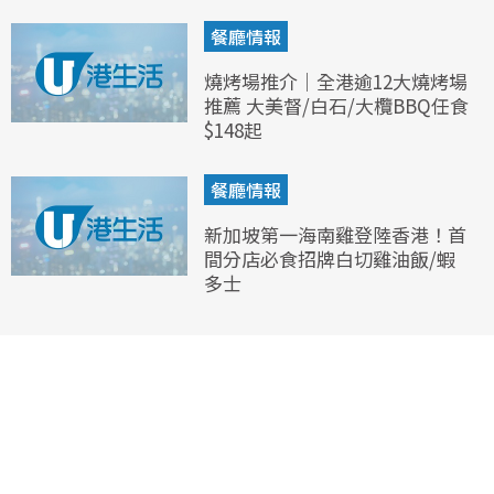
餐廳情報
燒烤場推介｜全港逾12大燒烤場
推薦 大美督/白石/大欖BBQ任食
$148起
餐廳情報
新加坡第一海南雞登陸香港！首
間分店必食招牌白切雞油飯/蝦
多士