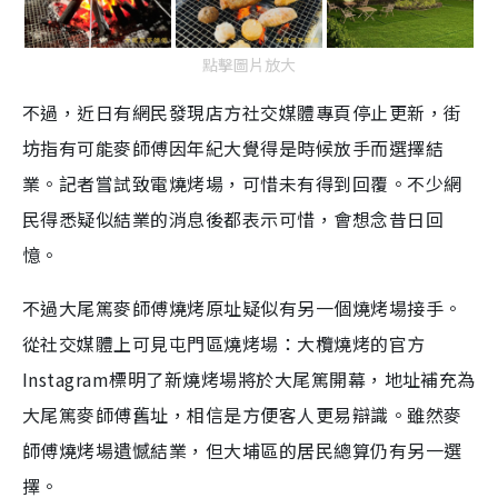
點擊圖片放大
不過，近日有網民發現店方社交媒體專頁停止更新，街
坊指有可能麥師傅因年紀大覺得是時候放手而選擇結
業。記者嘗試致電燒烤場，可惜未有得到回覆。不少網
民得悉疑似結業的消息後都表示可惜，會想念昔日回
憶。
不過大尾篤麥師傅燒烤原址疑似有另一個燒烤場接手。
從社交媒體上可見屯門區燒烤場：大欖燒烤的官方
Instagram標明了新燒烤場將於大尾篤開幕，地址補充為
大尾篤麥師傅舊址，相信是方便客人更易辯識。雖然麥
師傅燒烤場遺憾結業，但大埔區的居民總算仍有另一選
擇。