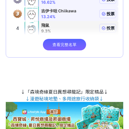
↓「森境奇緣夏日異想尋龍記」限定精品↓
↓漫遊秘境地墊、多用途旅行收納袋↓