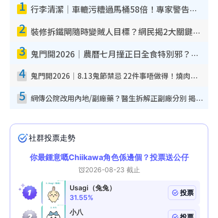
1
行李清潔｜車轆污糟過馬桶58倍！專家警告忌用酒精抹 教1招免污手除菌
2
裝修拆鐵閘隨時變賊人目標？網民揭2大關鍵用途：裝新式等於白裝？附新舊鐵閘分別
3
鬼門開2026｜農曆七月撞正日全食特別邪？專家警告切忌做一事！揭4大禁忌+2招保平安
4
鬼門開2026｜8.13鬼節禁忌 22件事唔做得！燒肉、刺身要少食？半夜勿吹口哨/打呢個電話
5
網傳公院改用內地/副廠藥？醫生拆解正副廠分別 揭4類人換藥隨時出事