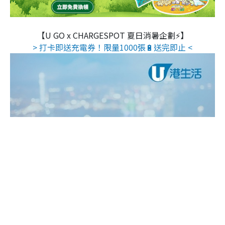
【U GO x CHARGESPOT 夏日消暑企劃⚡】
> 打卡即送充電券！限量1000張🔋送完即止 <