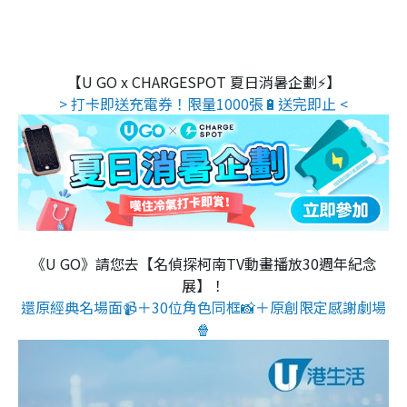
【U GO x CHARGESPOT 夏日消暑企劃⚡】
> 打卡即送充電券！限量1000張🔋送完即止 <
《U GO》請您去【名偵探柯南TV動畫播放30週年紀念
展】！
還原經典名場面📹＋30位角色同框📸＋原創限定感謝劇場
🍿