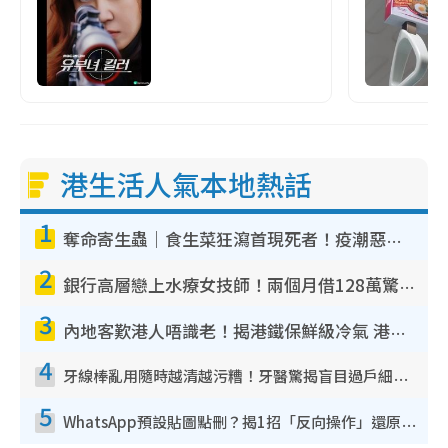
港生活人氣本地熱話
1
奪命寄生蟲｜食生菜狂瀉首現死者！疫潮惡化錄1.8萬宗病例 揭洗菜3大謬誤
2
銀行高層戀上水療女技師！兩個月借128萬驚覺「沉船」沉落火海 揭背後疑似邪教操控賣淫
3
內地客歎港人唔識老！揭港鐵保鮮級冷氣 港人求放過：咪投訴
4
牙線棒亂用隨時越清越污糟！牙醫驚揭盲目過戶細菌恐致蛀牙：呢種先係日常真保養
5
WhatsApp預設貼圖點刪？揭1招「反向操作」還原簡潔介面 附3步實測教學