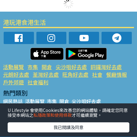
港玩港食港生活
活動展覽
市集
開倉
尖沙咀好去處
銅鑼灣好去處
元朗好去處
荃灣好去處
旺角好去處
社會
餐廳情報
戶外郊遊
社會福利
熱門類別
網民熱話
活動展覽
市集
開倉
尖沙咀好去處
銅鑼灣好去處
元朗好去處
荃灣好去處
旺角好去處
社會
U Lifestyle 會使用Cookies來改善您的網站體驗，請確定您同意
接受本網站之
私隱政策和使用條款
才可繼續瀏覽。
餐廳情報
戶外郊遊
熱門標籤
我已閱讀及同意
#UGO搵好去處
#人氣活動推介
#美食社群熱話