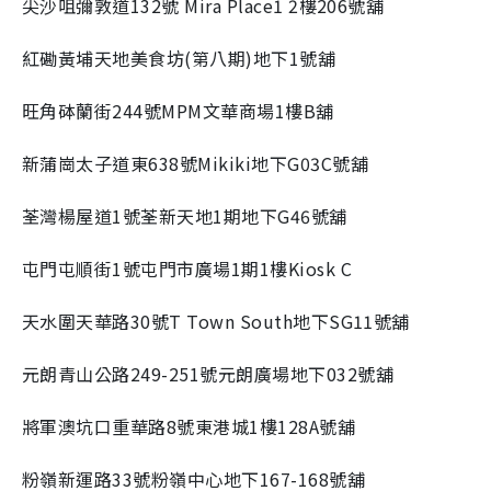
尖沙咀彌敦道132號 Mira Place1 2樓206號舖
紅磡黃埔天地美食坊(第八期)地下1號舖
旺角砵蘭街244號MPM文華商場1樓B舖
新蒲崗太子道東638號Mikiki地下G03C號舖
荃灣楊屋道1號荃新天地1期地下G46號舖
屯門屯順街1號屯門市廣場1期1樓Kiosk C
天水圍天華路30號T Town South地下SG11號舖
元朗青山公路249-251號元朗廣場地下032號舖
將軍澳坑口重華路8號東港城1樓128A號舖
粉嶺新運路33號粉嶺中心地下167-168號舖