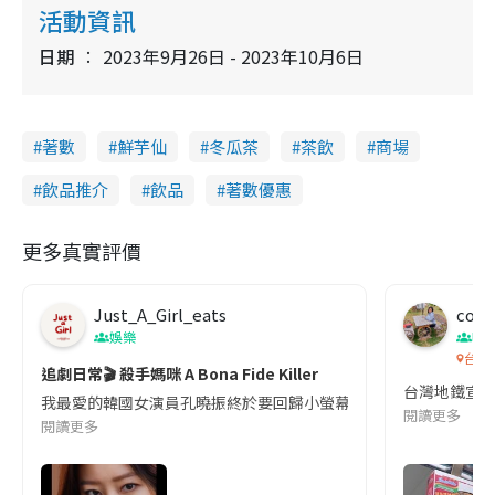
活動資訊
日期
2023年9月26日 - 2023年10月6日
著數
鮮芋仙
冬瓜茶
茶飲
商場
飲品推介
飲品
著數優惠
更多真實評價
Just_A_Girl_eats
co c
娛樂
吹
台灣
追劇日常🎬 殺手媽咪 A Bona Fide Killer
台灣地鐵宣
我最愛的韓國女演員孔曉振終於要回歸小螢幕啦!這次的劇本改編自同名
閱讀更多
閱讀更多