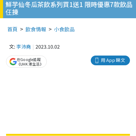
鮮芋仙冬瓜茶飲系列買1送1 限時優惠7款飲品
仼揀
首頁
飲食情報
小食飲品
文:
李沛堯
2023.10.02
在Google追蹤
用 App 睇文
《UHK 港生活》