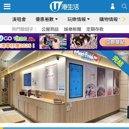
演唱會
優惠著數
玩樂情報
購物情報
熱門關鍵字：
公屋熱話
娛樂新聞
定期存款