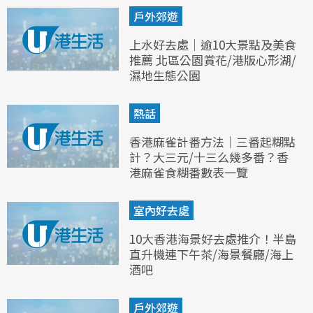
戶外郊遊
上水好去處｜逾10大景點及美食
推薦 北區公園賞花/港版心形湖/
濕地生態公園
熱話
香港麻雀計番方法｜三番起糊點
計？大三元/十三么幾多番？香
港麻雀食糊番數表一覽
室內好去處
10大香港海景好去處推介！半島
直升機連下午茶/海景餐廳/海上
酒吧
戶外郊遊