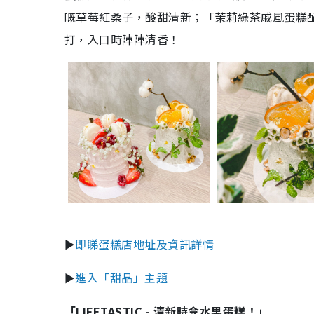
嘅草莓紅桑子，酸甜清新；「茉莉綠茶戚風蛋糕
打，入口時陣陣清香！
►
即睇蛋糕店地址及資訊詳情
►
進入「甜品」主題
「LIFETASTIC - 清新時令水果蛋糕！」