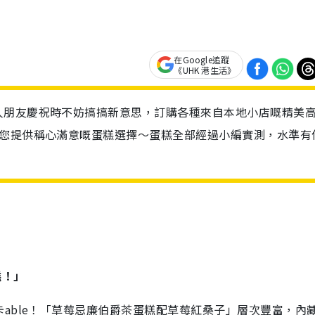
在Google追蹤
《UHK 港生活》
人朋友慶祝時不妨搞搞新意思，訂購各種來自本地小店嘅精美
為您提供稱心滿意嘅蛋糕選擇～蛋糕全部經過小編實測，水準有
蛋糕！」
able！「草莓忌廉伯爵茶蛋糕配草莓紅桑子」層次豐富，內