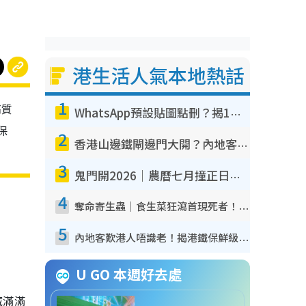
港生活人氣本地熱話
1
高質
WhatsApp預設貼圖點刪？揭1招「反向操作」還原簡潔介面 附3步實測教學
保
2
香港山邊鐵閘邊門大開？內地客困惑意義何在！網民神回覆：呢種叫法理性防禦
3
鬼門開2026｜農曆七月撞正日全食特別邪？專家警告切忌做一事！揭4大禁忌+2招保平安
4
奪命寄生蟲｜食生菜狂瀉首現死者！疫潮惡化錄1.8萬宗病例 揭洗菜3大謬誤
5
內地客歎港人唔識老！揭港鐵保鮮級冷氣 港人求放過：咪投訴
U GO 本週好去處
藏滿滿