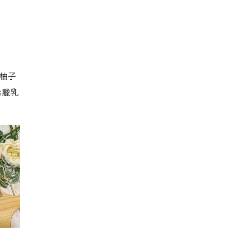
柚子
希臘乳