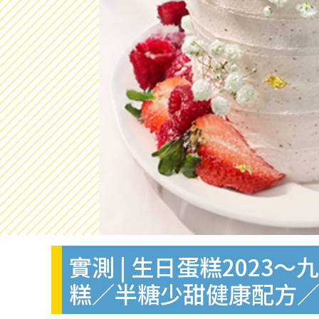
實測 | 生日蛋糕202
糕／半糖少甜健康配方