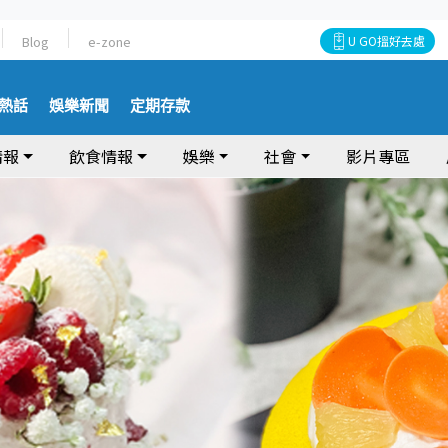
Blog
e-zone
U GO搵好去處
熱話
娛樂新聞
定期存款
情報
飲食情報
娛樂
社會
影片專區