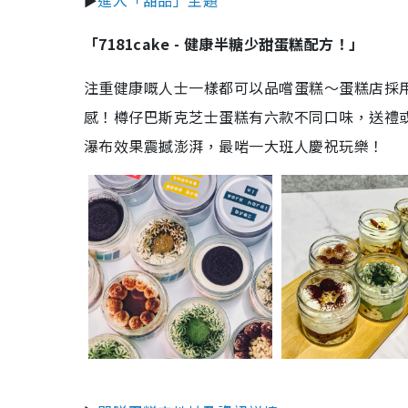
►
進入「甜品」主題
「7181cake - 健康半糖少甜蛋糕配方！」
注重健康嘅人士一樣都可以品嚐蛋糕～蛋糕店採
感！樽仔巴斯克芝士蛋糕有六款不同口味，送禮
瀑布效果震撼澎湃，最啱一大班人慶祝玩樂！