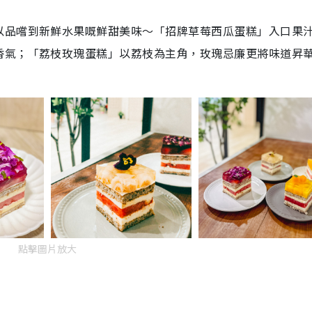
以品嚐到新鮮水果嘅鮮甜美味～「招牌草莓西瓜蛋糕」入口果
香氣；「荔枝玫瑰蛋糕」以荔枝為主角，玫瑰忌廉更將味道昇
點擊圖片放大