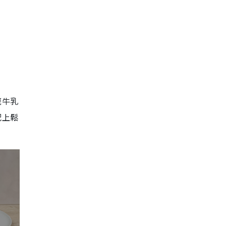
嘅牛乳
配上鬆