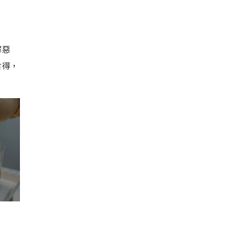
罪惡
食得，