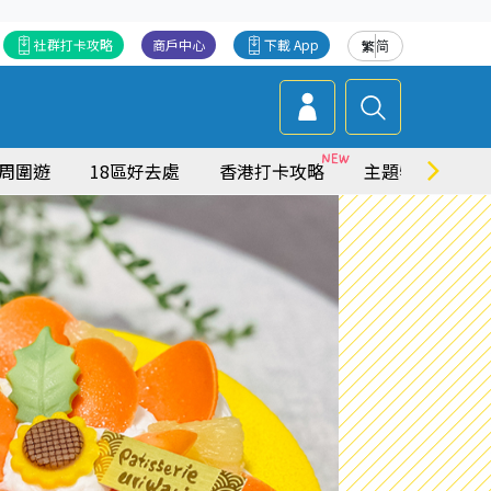
社群打卡攻略
商戶中心
下載 App
繁
简
周圍遊
18區好去處
香港打卡攻略
主題特集