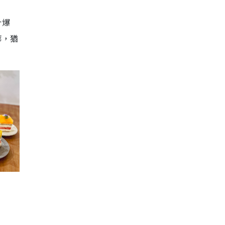
汁爆
華，猶