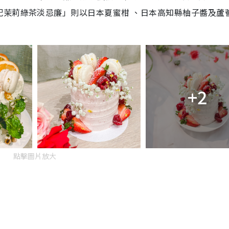
配茉莉綠茶淡忌廉」則以日本夏蜜柑 、日本高知縣柚子醬及蘆
+2
點擊圖片放大