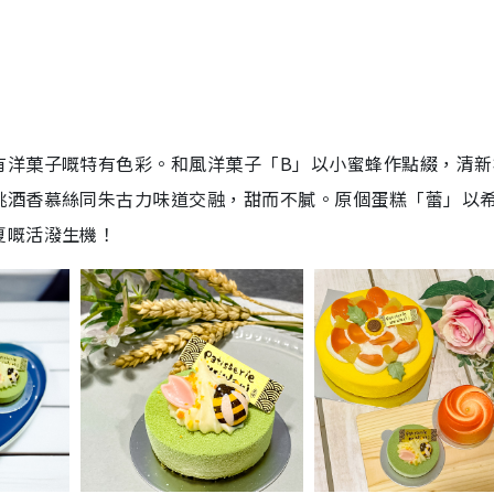
有洋菓子嘅特有色彩。和風洋菓子「B」以小蜜蜂作點綴，清新
桃酒香慕絲同朱古力味道交融，甜而不膩。原個蛋糕「蕾」以
夏嘅活潑生機！