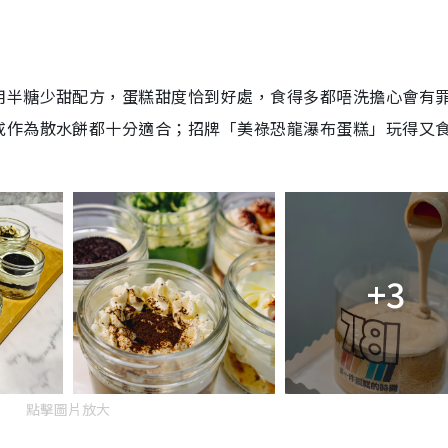
用半糖少甜配方，蛋糕甜度恰到好處，食得多都唔洗擔心會有
或作為散水餅都十分適合；招牌「美祿恐龍瀑布蛋糕」玩得又
+3
點擊圖片放大