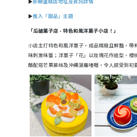
►
即睇蛋糕店地址及資訊詳情
►
進入「甜品」主題
「瓜破菓子店 - 特色和風洋菓子小店！」
小店主打特色和風洋菓子，成品精緻且鮮豔，帶
味刺激味蕾；洋菓子「花」以玫瑰花作造型，櫻
酪配搭芒果慕絲及沖繩菠蘿啫喱，令人感受到初