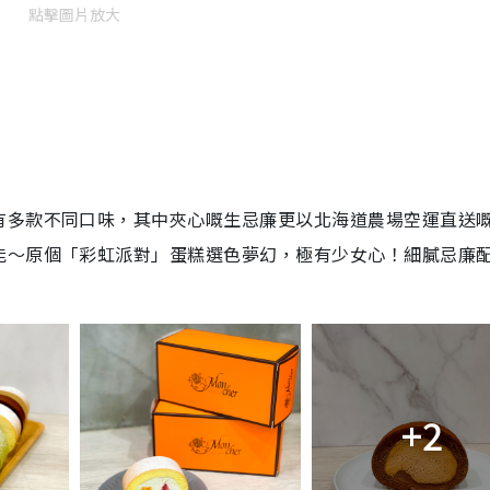
點擊圖片放大
有多款不同口味，其中夾心嘅生忌廉更以北海道農場空運直送
能～原個「彩虹派對」蛋糕選色夢幻，極有少女心！細膩忌廉
+2