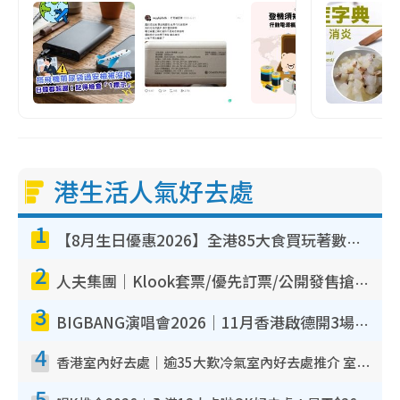
港生活人氣好去處
1
【8月生日優惠2026】全港85大食買玩著數攻略 自助餐/火鍋放題同行免費＋誠品/DONKI送現金券
2
人夫集團｜Klook套票/優先訂票/公開發售搶飛攻略！附票價.購票連結.場地座位表
3
BIGBANG演唱會2026｜11月香港啟德開3場！實名制VIP申請、優先購票攻略
4
香港室內好去處｜逾35大歎冷氣室內好去處推介 室內活動免費避雨無懼落雨
5