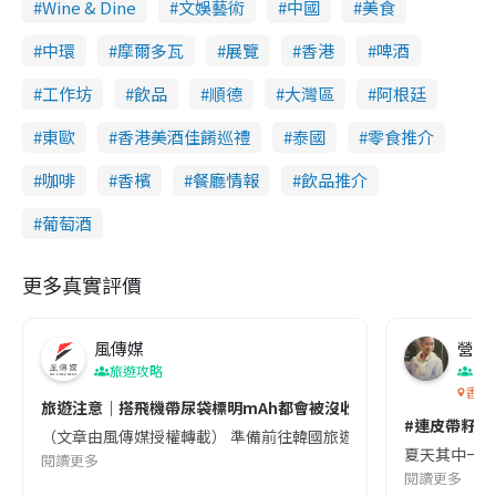
Wine & Dine
文娛藝術
中國
美食
中環
摩爾多瓦
展覽
香港
啤酒
工作坊
飲品
順德
大灣區
阿根廷
東歐
香港美酒佳餚巡禮
泰國
零食推介
咖啡
香檳
餐廳情報
飲品推介
葡萄酒
更多真實評價
風傳媒
營養教
旅遊攻略
生
香港
旅遊注意｜搭飛機帶尿袋標明mAh都會被沒收😱出發前切記檢查「1
#連皮帶籽都
（文章由風傳媒授權轉載） 準備前往韓國旅遊的民眾，近期要特別留
夏天其中一種時
閱讀更多
閱讀更多