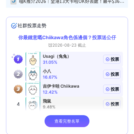
唱K推介2026︱全港13大卡啦OK好去處！最平$36起 日文K都有！(附地址+收費詳情)