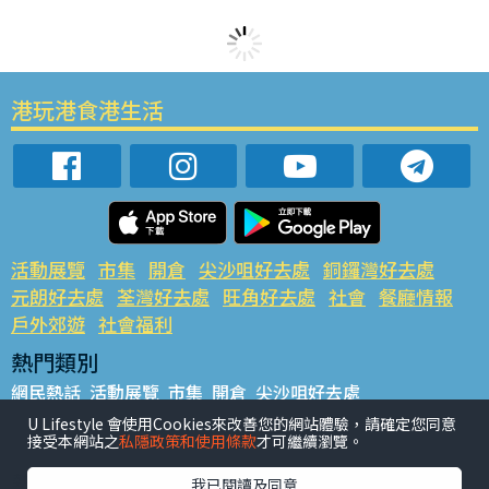
港玩港食港生活
活動展覽
市集
開倉
尖沙咀好去處
銅鑼灣好去處
元朗好去處
荃灣好去處
旺角好去處
社會
餐廳情報
戶外郊遊
社會福利
熱門類別
網民熱話
活動展覽
市集
開倉
尖沙咀好去處
銅鑼灣好去處
元朗好去處
荃灣好去處
旺角好去處
社會
U Lifestyle 會使用Cookies來改善您的網站體驗，請確定您同意
接受本網站之
私隱政策和使用條款
才可繼續瀏覽。
餐廳情報
戶外郊遊
熱門標籤
我已閱讀及同意