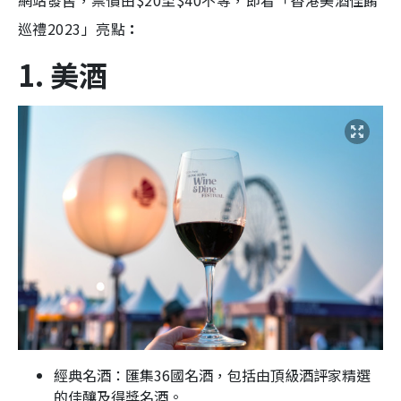
網站發售，票價由$20至$40不等，即看「香港美酒佳餚
巡禮2023」亮點
：
1. 美酒
經典名酒：匯集36國名酒，包括由頂級酒評家精選
的佳釀及得獎名酒。