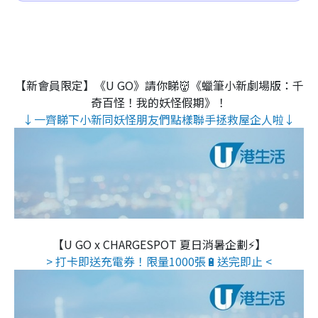
【新會員限定】《U GO》請你睇👹《蠟筆小新劇場版：千
奇百怪！我的妖怪假期》！
↓一齊睇下小新同妖怪朋友們點樣聯手拯救屋企人啦↓
【U GO x CHARGESPOT 夏日消暑企劃⚡】
> 打卡即送充電券！限量1000張🔋送完即止 <