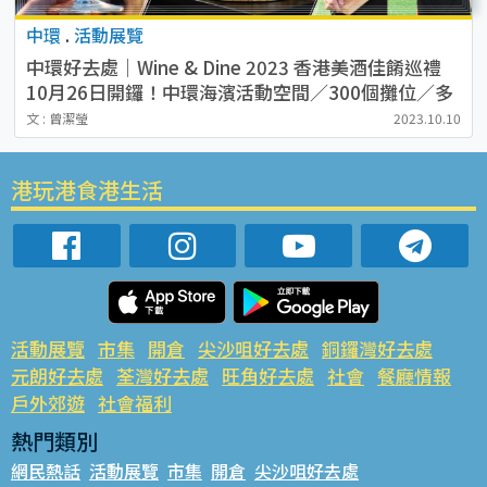
中環
.
活動展覽
中環好去處｜Wine & Dine 2023 香港美酒佳餚巡禮
10月26日開鑼！中環海濱活動空間／300個攤位／多
國佳釀小食／親子烘培班
文 : 曾潔瑩
2023.10.10
港玩港食港生活
活動展覽
市集
開倉
尖沙咀好去處
銅鑼灣好去處
元朗好去處
荃灣好去處
旺角好去處
社會
餐廳情報
戶外郊遊
社會福利
熱門類別
網民熱話
活動展覽
市集
開倉
尖沙咀好去處