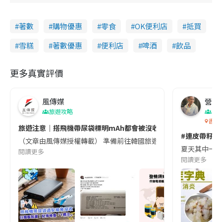
著數
購物優惠
零食
OK便利店
抵買
雪糕
著數優惠
便利店
啤酒
飲品
更多真實評價
風傳媒
營養教
旅遊攻略
生
香港
旅遊注意｜搭飛機帶尿袋標明mAh都會被沒收😱出發前切記檢查「1
#連皮帶籽都
（文章由風傳媒授權轉載） 準備前往韓國旅遊的民眾，近期要特別留
夏天其中一種時
閱讀更多
閱讀更多