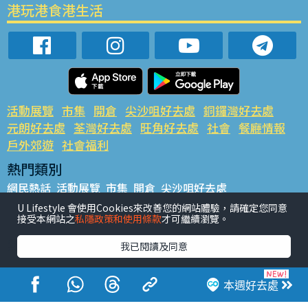
港玩港食港生活
活動展覽
市集
開倉
尖沙咀好去處
銅鑼灣好去處
元朗好去處
荃灣好去處
旺角好去處
社會
餐廳情報
戶外郊遊
社會福利
熱門類別
網民熱話
活動展覽
市集
開倉
尖沙咀好去處
銅鑼灣好去處
元朗好去處
荃灣好去處
旺角好去處
社會
U Lifestyle 會使用Cookies來改善您的網站體驗，請確定您同意
接受本網站之
私隱政策和使用條款
才可繼續瀏覽。
餐廳情報
戶外郊遊
熱門標籤
我已閱讀及同意
#UGO搵好去處
#人氣活動推介
#美食社群熱話
#親子玩樂好去處
#ULifestyle應用程式
#限時搶
本週好去處
#UJetso禮物放送
#ULifestyle商戶中心
#著數
#網絡熱話