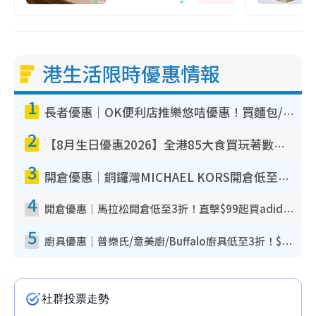
港生活限時優惠情報
1
長者優惠｜OK便利店推樂悠咭優惠！買麵包/牛奶/保健品拍卡即減
2
【8月生日優惠2026】全港85大食買玩著數攻略 自助餐/火鍋放題同行免費＋誠品/DONKI送現金券
3
開倉優惠｜銅鑼灣MICHAEL KORS開倉低至17折！直擊$500起買手袋/銀包/鞋款 必買經典Jet Set系列
4
開倉優惠｜馬拉松開倉低至3折！直擊$99起買adidas／New Balance／Puma鞋款 STANLEY保溫杯劈價至$119起
5
廚具優惠｜普樂氏/意美廚/Buffalo廚具低至3折！$89起買煎鍋／炒鑊／個人鍋 同場小家電激減至$99起