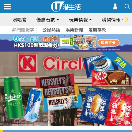
演唱會
優惠著數
玩樂情報
購物情報
熱門關鍵字：
公屋熱話
娛樂新聞
定期存款