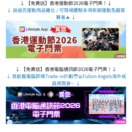
↓ 【免費送】香港運動節2026電子門票！↓
↓ 設過百運動用品攤位 / 可現場體驗多項新穎運動及觀賞
賽事🔥 ↓
↓ 【免費送】香港電腦通訊節2026電子門票！↓
↓ 首創舊電腦即場Trade-in計劃🧑‍💻Fubon Angels海外成
員將現身✨ ↓