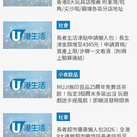
香港8大玩具店推薦 附荃灣/旺
角/尖沙咀/觀塘各區分店地址
社會
長者生活津貼申請懶人包︱長生
津金額增至4345元！申請資格/
資產上限/步驟一文看清（附網
上驗算連結）
小食飲品
MUJI無印良品25周年免費派茶
飲！指定3個周末多區出沒 玩遊
戲送手提風扇！即睇派發時間表
社會
長者超市優惠懶人包2026︱全港
9大連鎖超市樂悠咭長者咭低至