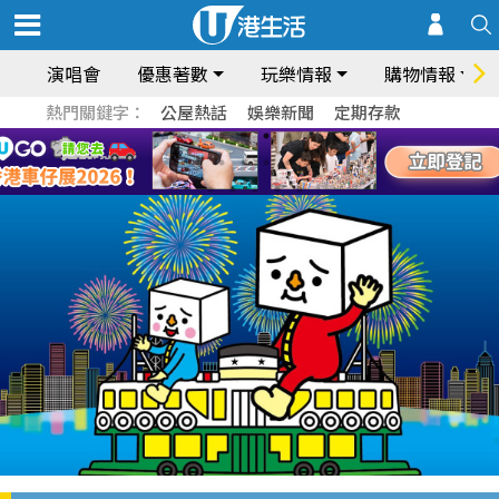
演唱會
優惠著數
玩樂情報
購物情報
熱門關鍵字：
公屋熱話
娛樂新聞
定期存款