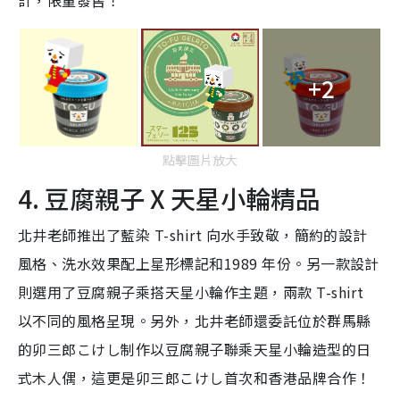
計，限量發售！
+2
點擊圖片放大
4. 豆腐親子 X 天星小輪精品
北井老師推出了藍染 T-shirt 向水手致敬，簡約的設計
風格、洗水效果配上星形標記和1989 年份。另一款設計
則選用了豆腐親子乘搭天星小輪作主題，兩款 T-shirt
以不同的風格呈現。另外，北井老師還委託位於群馬縣
的卯三郎こけし制作以豆腐親子聯乘天星小輪造型的日
式木人偶，這更是卯三郎こけし首次和香港品牌合作！