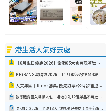
港生活人氣好去處
1
【8月生日優惠2026】全港85大食買玩著數攻略 自助餐/火鍋放題同行免費＋誠品/DONKI送現金券
2
BIGBANG演唱會2026｜11月香港啟德開3場！實名制VIP申請、優先購票攻略
3
人夫集團｜Klook套票/優先訂票/公開發售搶飛攻略！附票價.購票連結.場地座位表
4
啟德體育園入場懶人包︱場地守則12違禁品不可進場准帶細水樽但全場禁樽蓋！應援牌有限制！
5
唱K推介2026︱全港13大卡啦OK好去處！最平$36起 日文K都有！(附地址+收費詳情)