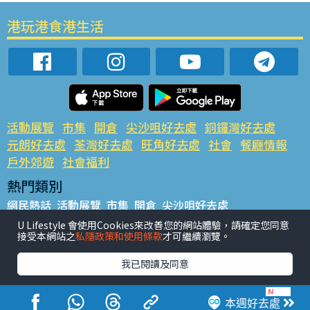
港玩港食港生活
活動展覽
市集
開倉
尖沙咀好去處
銅鑼灣好去處
元朗好去處
荃灣好去處
旺角好去處
社會
餐廳情報
戶外郊遊
社會福利
熱門類別
網民熱話
活動展覽
市集
開倉
尖沙咀好去處
銅鑼灣好去處
元朗好去處
荃灣好去處
旺角好去處
社會
U Lifestyle 會使用Cookies來改善您的網站體驗，請確定您同意
接受本網站之
私隱政策和使用條款
才可繼續瀏覽。
餐廳情報
戶外郊遊
熱門標籤
我已閱讀及同意
#UGO搵好去處
#人氣活動推介
#美食社群熱話
#親子玩樂好去處
#ULifestyle應用程式
#限時搶
本週好去處