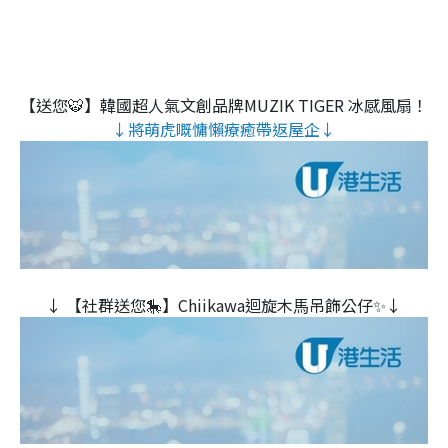
【送您🐯】韓國超人氣文創品牌MUZIK TIGER 冰感風扇！
↓將萌虎嘅慵懶療癒帶返屋企↓
↓ 【社群送您🎠】Chiikawa迴旋木⾺吊飾公仔✨↓