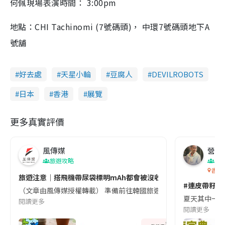
何佩現場表演時間： 3:00pm
地點：CHI Tachinomi (7號碼頭)， 中環7號碼頭地下A
號舖
好去處
天星小輪
豆腐人
DEVILROBOTS
日本
香港
展覽
更多真實評價
風傳媒
營養教
旅遊攻略
生
香港
旅遊注意｜搭飛機帶尿袋標明mAh都會被沒收😱出發前切記檢查「1
#連皮帶籽都
（文章由風傳媒授權轉載） 準備前往韓國旅遊的民眾，近期要特別留
夏天其中一種時
閱讀更多
閱讀更多