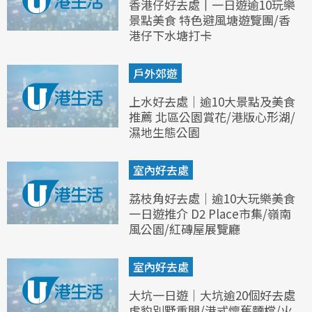
香港仔好去處丨一日遊逾10玩樂
景點美食 特色避風塘遊覽團/香
港仔下水塘打卡
戶外郊遊
上水好去處｜逾10大景點及美食
推薦 北區公園賞花/港版心形湖/
濕地生態公園
室內好去處
荔枝角好去處｜逾10大玩樂美食
一日遊推介 D2 Place市集/嶺南
風公園/紅磚屋展覽廳
室內好去處
大坑一日遊｜大坑逾20個好去處
虎豹別墅重開/港式懷舊麵檔/火