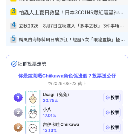
3
怕蟲人士夏日救星！日本3COINS爆紅驅蟲神器$45起 1招「全程免觸碰」輕鬆搞定小強
4
立秋2026｜8月7日立秋進入「多事之秋」 3件事唔做得！專家教6招開運 清枱頭／銀包納氣接好運
5
颱風白海豚料周日襲浙江！經歷5次「眼牆置換」極罕見 成登陸內地最長途颱風