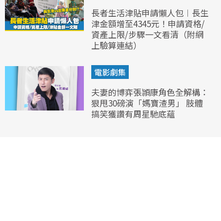
長者生活津貼申請懶人包︱長生
津金額增至4345元！申請資格/
資產上限/步驟一文看清（附網
上驗算連結）
電影劇集
夫妻的博弈張頴康角色全解構：
狠甩30磅演「媽寶渣男」 肢體
搞笑獲讚有周星馳底蘊