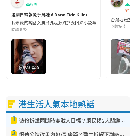
娛樂
吹
台灣
追劇日常🎬 殺手媽咪 A Bona Fide Killer
台灣地鐵宣
我最愛的韓國女演員孔曉振終於要回歸小螢幕啦!這次的劇本改編自同名
閱讀更多
閱讀更多
港生活人氣本地熱話
1
裝修拆鐵閘隨時變賊人目標？網民揭2大關鍵用途：裝新式等於白裝？附新舊鐵閘分別
2
網傳公院改用內地/副廠藥？醫生拆解正副廠分別 揭4類人換藥隨時出事