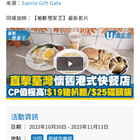
來源：
Sanrio Gift Gate
同場加映：【著數慳家王】最新影片
P
l
a
y
活動資訊
V
日期
2023年10月30日 - 2023年11月13日
地點
沙田
新城市廣場