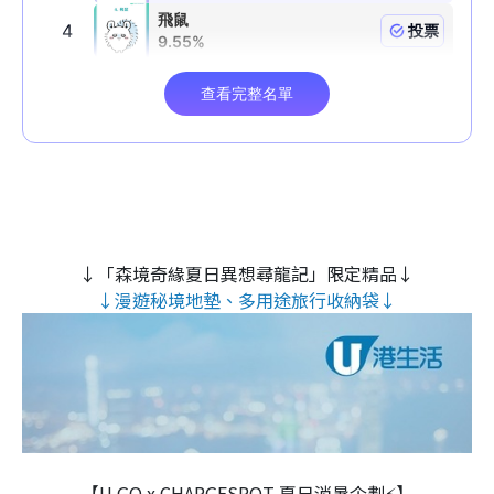
↓「森境奇緣夏日異想尋龍記」限定精品↓
↓漫遊秘境地墊、多用途旅行收納袋↓
【U GO x CHARGESPOT 夏日消暑企劃⚡】