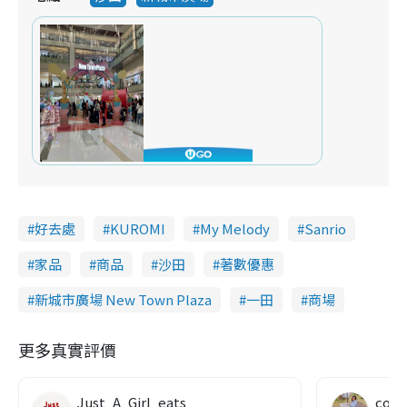
i
d
e
o
好去處
KUROMI
My Melody
Sanrio
家品
商品
沙田
著數優惠
新城市廣場 New Town Plaza
一田
商場
更多真實評價
Just_A_Girl_eats
co c