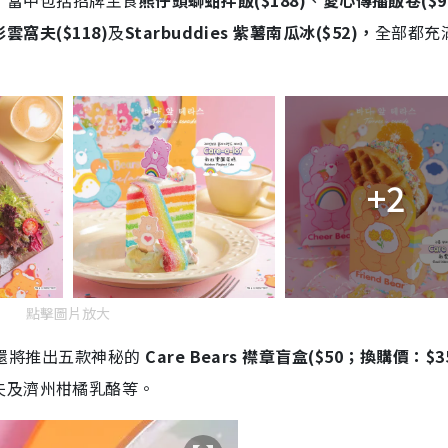
飲，當中包括招牌主食
熊仔頭螄蚶拌飯($188)
、
愛心傳播飯卷($9
 彩雲窩夫($118)
及
Starbuddies 紫薯南瓜冰($52)，
全部都充
+2
點擊圖片放大
and」還將推出五款神秘的
Care Bears 襟章盲盒($50；換購價：$3
夫及濟州柑橘乳酪等。