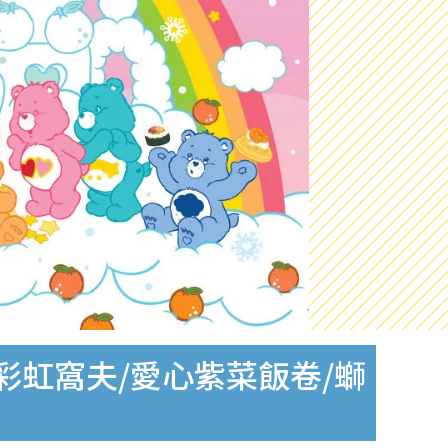
糕/彩虹窩夫/愛心紫菜飯卷/螄