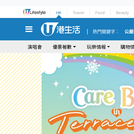
HK
Travel
Food
Beauty
熱門關鍵字：
公屋
演唱會
優惠著數
玩樂情報
購物