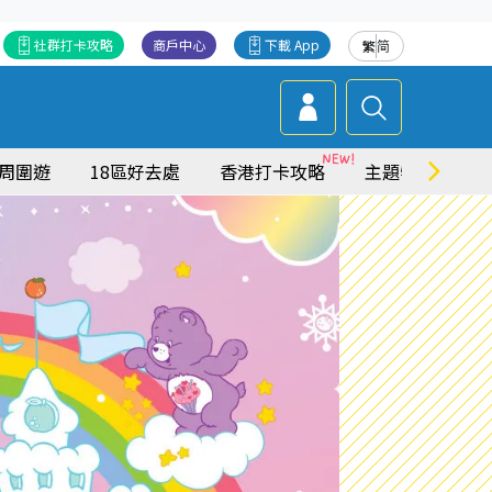
社群打卡攻略
商戶中心
下載 App
繁
简
周圍遊
18區好去處
香港打卡攻略
主題特集