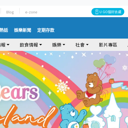
Blog
e-zone
U GO搵好去處
熱話
娛樂新聞
定期存款
情報
飲食情報
娛樂
社會
影片專區