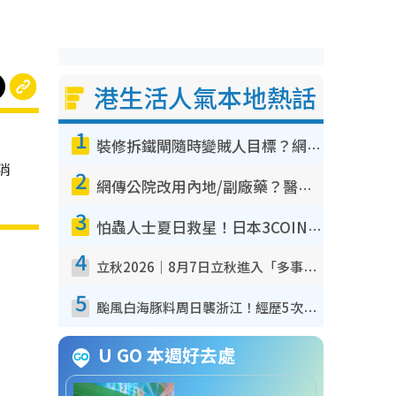
港生活人氣本地熱話
1
裝修拆鐵閘隨時變賊人目標？網民揭2大關鍵用途：裝新式等於白裝？附新舊鐵閘分別
消
2
網傳公院改用內地/副廠藥？醫生拆解正副廠分別 揭4類人換藥隨時出事
3
怕蟲人士夏日救星！日本3COINS爆紅驅蟲神器$45起 1招「全程免觸碰」輕鬆搞定小強
4
立秋2026｜8月7日立秋進入「多事之秋」 3件事唔做得！專家教6招開運 清枱頭／銀包納氣接好運
5
颱風白海豚料周日襲浙江！經歷5次「眼牆置換」極罕見 成登陸內地最長途颱風
U GO 本週好去處