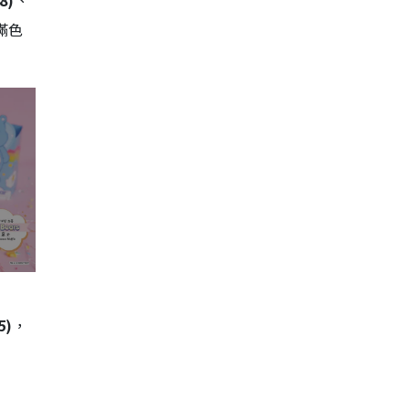
8)
、
滿色
5)
，