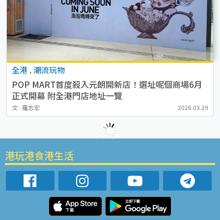
全港
.
潮流玩物
POP MART首度殺入元朗開新店！選址呢個商場6月
正式開幕 附全港門店地址一覽
文 : 羅志宏
2026.03.29
港玩港食港生活