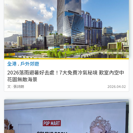
全港
.
戶外郊遊
2026落雨避暑好去處！7大免費冷氣秘境 歎室內空中
花園無敵海景
文 : 張詩朗
2026.04.02