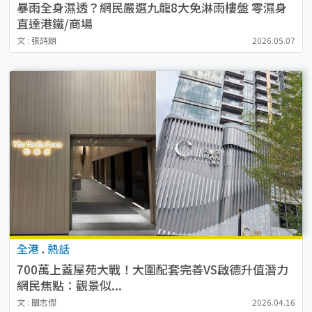
暴雨全身濕透？網民嚴選九龍8大免淋雨樓盤 零濕身
直達港鐵/商場
文 : 張詩朗
2026.05.07
全港
.
熱話
700萬上蓋屋苑大戰！大圍配套完善VS啟德升值潛力
網民焦點：觀景似...
文 : 關志傑
2026.04.16