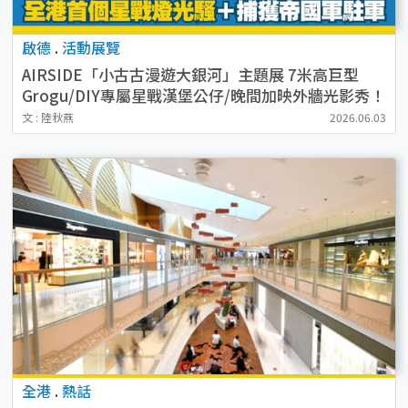
啟德
.
活動展覽
AIRSIDE「小古古漫遊大銀河」主題展 7米高巨型
Grogu/DIY專屬星戰漢堡公仔/晚間加映外牆光影秀！
文 : 陸秋燕
2026.06.03
全港
.
熱話