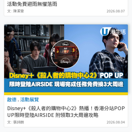
活動免費避雨無懼落雨
文 : 陳潔雯
2026.08.07
啟德
.
活動展覽
Disney+《殺人者的購物中心2》熱播！香港分站POP
UP限時登陸AIRSIDE 附領取3大周邊攻略
文 : 張詩朗
2026.08.04