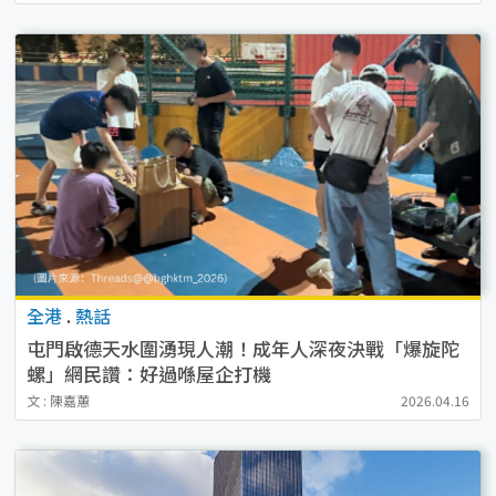
全港
.
熱話
屯門啟德天水圍湧現人潮！成年人深夜決戰「爆旋陀
螺」網民讚：好過喺屋企打機
文 : 陳嘉蕙
2026.04.16