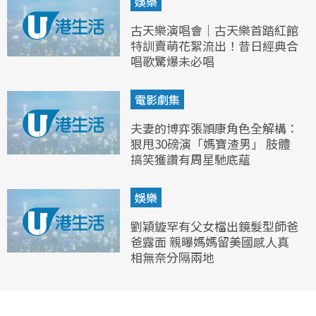
娛樂
古天樂演唱會｜古天樂首踏紅館
特訓賣萌花絮流出！昔日經典合
唱歌驚爆未必唱
電影劇集
夫妻的博弈張頴康角色全解構：
狠甩30磅演「媽寶渣男」 肢體
搞笑獲讚有周星馳底蘊
娛樂
劉穎鏇罕有父女檔出鏡髮型師爸
爸露面 親曝媽媽留美國感人真
相無奈分隔兩地