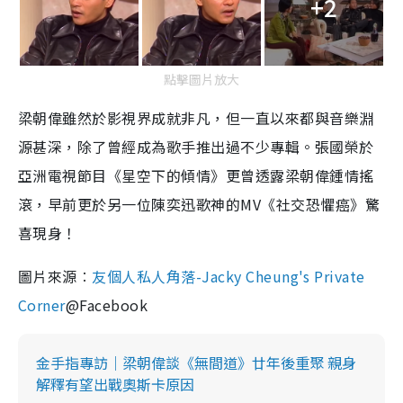
+2
點擊圖片放大
梁朝偉雖然於影視界成就非凡，但一直以來都與音樂淵
源甚深，除了曾經成為歌手推出過不少專輯。張國榮於
亞洲電視節目《星空下的傾情》更曾透露梁朝偉鍾情搖
滾，早前更於另一位陳奕迅歌神的MV《社交恐懼癌》驚
喜現身！
圖片來源︰
友個人私人角落-Jacky Cheung's Private
Corner
@Facebook
金手指專訪｜梁朝偉談《無間道》廿年後重聚 親身
解釋有望出戰奧斯卡原因