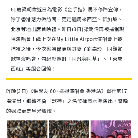
61歲梁朝偉近日為電影《金手指》馬不停蹄宣傳，
除了香港落力做訪問，更走遍馬來西亞丶新加坡丶
北京等地出席首映禮。昨日(3日)梁朝偉再被捕獲現
場演唱會！繼上次在My Little Airport演唱會上被
捕獲之後，今次梁朝偉更與其妻子劉嘉玲一同觀賞
歌神演唱會，勾起影迷對「阿飛與阿基」丶「東成
西就」等組合回憶！
昨晚(3日)《張學友 60+巡迴演唱會 香港站》舉行第17
場演出，繼續不負「歌神」之名發揮高水準演出，當晚
的觀眾更是星光熠熠。