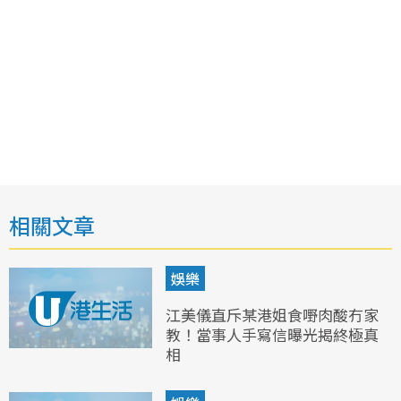
相關文章
娛樂
江美儀直斥某港姐食嘢肉酸冇家
教！當事人手寫信曝光揭終極真
相