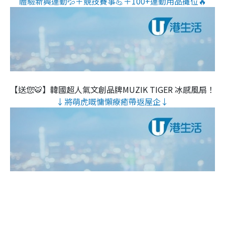
體驗新興運動💦＋競技賽事💪＋100+運動用品攤位🔥
【送您🐯】韓國超人氣文創品牌MUZIK TIGER 冰感風扇！
↓將萌虎嘅慵懶療癒帶返屋企↓