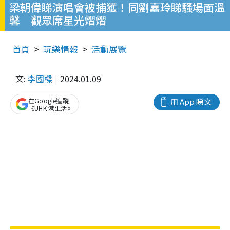
梁朝偉睇演唱會被捕獲！同劉嘉玲睇騷場面溫
馨 觀眾席星光熠熠
首頁
玩樂情報
活動展覽
文:
李國樑
2024.01.09
在Google追蹤
用 App 睇文
《UHK 港生活》