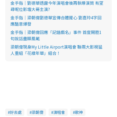
金手指｜劉德華透露今年演唱會後再執導演筒 有望
尋呢位影壇大哥主演?
金手指｜梁朝偉劉德華宣傳合體擺心 劉嘉玲4字回
應醋意爆發
金手指｜梁朝偉回應「記錯戲名」事件 首度開腔1
句說話盡顯風範
梁朝偉現身My Little Airport演唱會 聯兩大影視猛
人重組「花樣年華」組合！
好去處
梁朝偉
演唱會
歌神