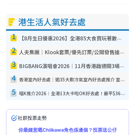
港生活人氣好去處
1
【8月生日優惠2026】全港85大食買玩著數攻略 自助餐/火鍋放題同行免費＋誠品/DONKI送現金券
2
人夫集團｜Klook套票/優先訂票/公開發售搶飛攻略！附票價.購票連結.場地座位表
3
BIGBANG演唱會2026｜11月香港啟德開3場！實名制VIP申請、優先購票攻略
4
香港室內好去處｜逾35大歎冷氣室內好去處推介 室內活動免費避雨無懼落雨
5
唱K推介2026︱全港13大卡啦OK好去處！最平$36起 日文K都有！(附地址+收費詳情)