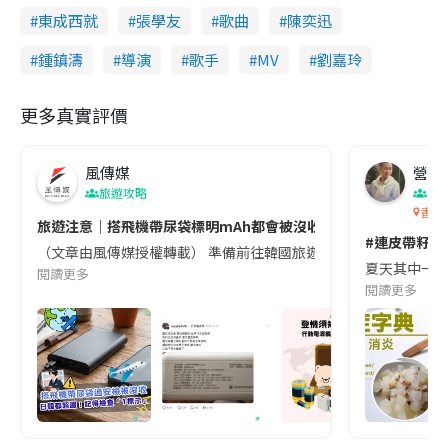
東成西就
張學友
歌曲
陳奕迅
鍾鎮濤
導演
歌手
MV
劉嘉玲
更多真實評價
風傳媒
營養教
旅遊攻略
生
香港
旅遊注意｜搭飛機帶尿袋標明mAh都會被沒收😱出發前切記檢查「1
#連皮帶籽都
（文章由風傳媒授權轉載） 準備前往韓國旅遊的民眾，近期要特別留
夏天其中一種時
閱讀更多
閱讀更多