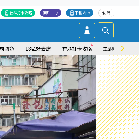
社群打卡攻略
商戶中心
下載 App
繁
简
周圍遊
18區好去處
香港打卡攻略
主題特集