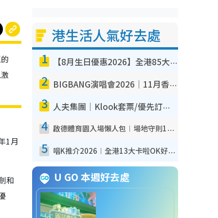
港生活人氣好去處
1
區的
【8月生日優惠2026】全港85大食買玩著數攻略 自助餐/火鍋放題同行免費＋誠品/DONKI送現金券
以激
2
BIGBANG演唱會2026｜11月香港啟德開3場！實名制VIP申請、優先購票攻略
3
人夫集團｜Klook套票/優先訂票/公開發售搶飛攻略！附票價.購票連結.場地座位表
4
啟德體育園入場懶人包︱場地守則12違禁品不可進場准帶細水樽但全場禁樽蓋！應援牌有限制！
年1月
5
唱K推介2026︱全港13大卡啦OK好去處！最平$36起 日文K都有！(附地址+收費詳情)
U GO 本週好去處
劍和
優