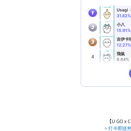
【U GO x
> 打卡即送充