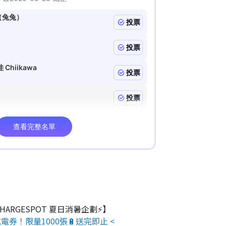
 CHARGESPOT 夏日消暑企劃⚡】
電券！限量1000張🔋送完即止 <