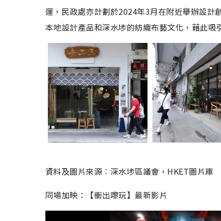
運，民政處亦計劃於2024年3月在附近舉辦設
本地設計產品和深水埗的紡織布藝文化，藉此吸
資料及圖片來源︰深水埗區議會，HKET圖片庫
同場加映：【衝出嚟玩】最新影片