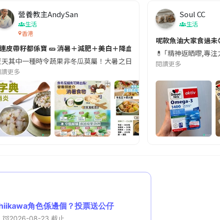
n
營養教主AndySan
Soul CC
i
生活
生活
n
香港
切記檢查「1標示」🚨
呢款魚油大家食過未
#連皮帶籽都係寶 🥒 消暑＋減肥＋美白＋降血脂
g
近期要特別留意隨身行李中的行動電源。一名旅客日前在機場安檢時，明明攜
💊 ｢精神返晒嚟,專
天其中一種時令蔬果非冬瓜莫屬！大暑之日，點都要飲碗冬瓜湯消暑解渴！除了解暑，冬瓜仲有
T
閱讀更多
閱讀更多
i
m
e