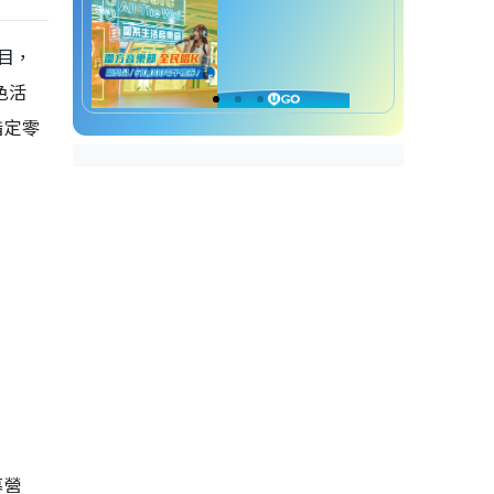
目，
色活
指定零
幕營