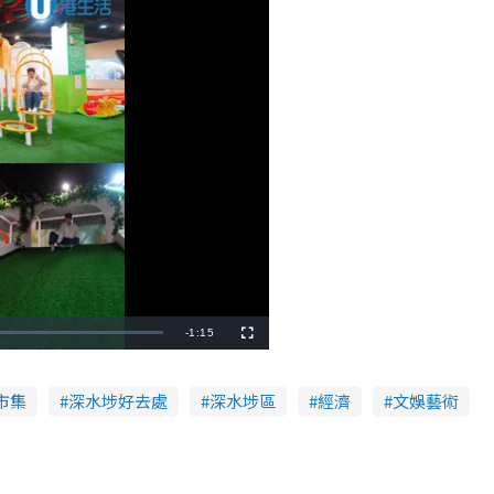
R
-
1:15
F
u
l
e
l
s
c
市集
深水埗好去處
深水埗區
經濟
文娛藝術
m
r
e
e
a
n
i