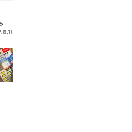

帶的行動電源機身已標示「10000mAh」，卻仍被要求當場丟棄，讓他
注力提升!｣ 長時間對住電腦､剪片寫稿,成日覺得眼睛乾澀､腦袋好似｢斷線｣｡試咗
好多鮮為人知嘅好處：減肥、消水腫、降血脂、美白養顏👇 冬瓜5大功效✨ 1️⃣ 利尿