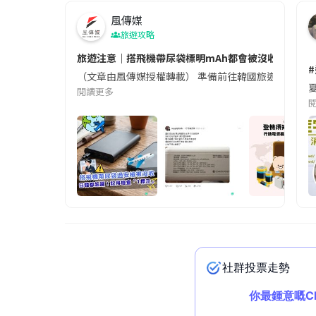
風傳媒
旅遊攻略
旅遊注意｜搭飛機帶尿袋標明mAh都會被沒收😱出發前
（文章由風傳媒授權轉載） 準備前往韓國旅遊的民眾，
夏
閱讀更多