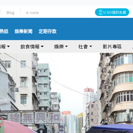
Blog
e-zone
U GO搵好去處
熱話
娛樂新聞
定期存款
情報
飲食情報
娛樂
社會
影片專區