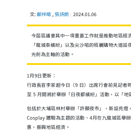
文:
鄺梓晴
,
張詩朗
2024.01.06
今屆區議會其中一項重要工作就是推動地區經
「龍城泰繽紛」以及尖沙咀的栢麗購物大道設
光劍為主軸的活動。
1月9日更新：
行政長官李家超今日（9 日）出席行會前見記者時
至 5 月間將於舉辦「日夜都繽紛」活動，以「
包括於大埔區林村舉辦「許願夜市」，新設亮燈
Cosplay 體驗為主題的活動、4月在九龍城
惠，振興地區經濟。