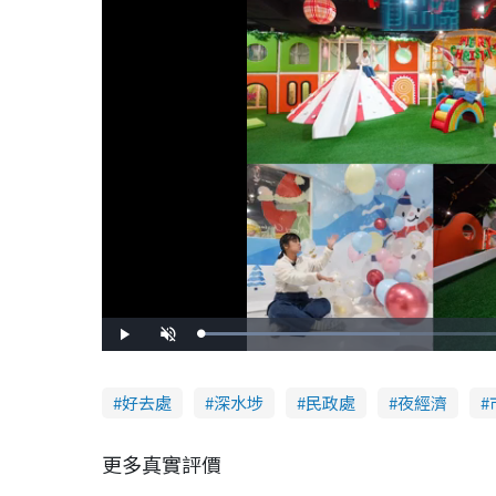
L
P
U
o
l
n
a
a
m
d
y
u
e
t
d
e
好去處
深水埗
民政處
夜經濟
:
4
3
.
2
更多真實評價
0
%