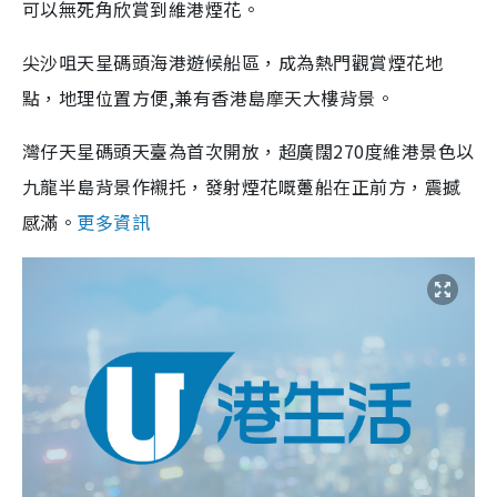
可以無死角欣賞到維港煙花。
尖沙咀天星碼頭海港遊候船區，成為熱門觀賞煙花地
點，地理位置方便,兼有香港島摩天大樓背景。
灣仔天星碼頭天臺為首次開放，超廣闊270度維港景色以
九龍半島背景作襯托，發射煙花嘅躉船在正前方，震撼
感滿。
更多資訊