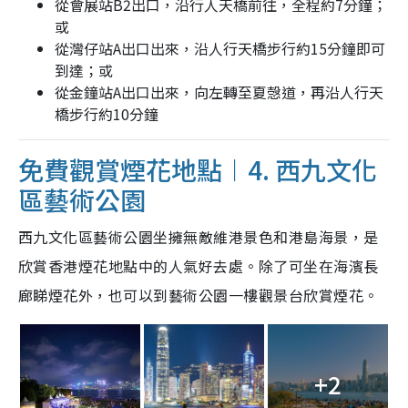
從會展站B2出口，沿行人天橋前往，全程約7分鐘；
或
從灣仔站A出口出來，沿人行天橋步行約15分鐘即可
到達；或
從金鐘站A出口出來，向左轉至夏愨道，再沿人行天
橋步行約10分鐘
免費觀賞煙花地點︱4. 西九文化
區藝術公園
西九文化區藝術公園坐擁無敵維港景色和港島海景，是
欣賞香港煙花地點中的人氣好去處。除了可坐在海濱長
廊睇煙花外，也可以到藝術公園一樓觀景台欣賞煙花。
+2