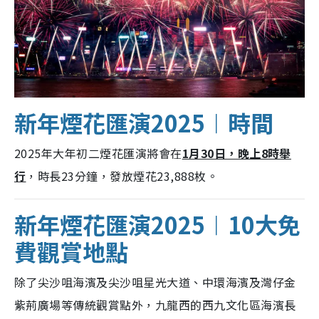
新年煙花匯演2025︱時間
2025年大年初二煙花匯演將會在
1月30日，晚上8時舉
行
，時長23分鐘，發放煙花23,888枚。
新年煙花匯演2025︱10大免
費
觀賞地點
除了尖沙咀海濱及尖沙咀星光大道、中環海濱及灣仔金
紫荊廣場等傳統觀賞點外，九龍西的西九文化區海濱長