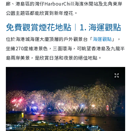
廊、港島區的灣仔HarbourChill海濱休閒站及北角東岸
公園主題區都能欣賞到新年煙花。
免費觀賞煙花地點︱1. 海運觀點
位於海港城海運大廈頂層的戶外觀景台「
海運觀點
」，
坐擁270度維港景色，三面環海，可眺望香港島及九龍半
島兩岸美景，是欣賞日落和夜景的絕佳地點。