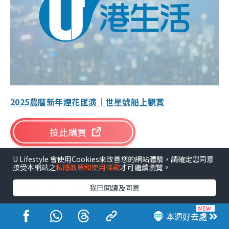
2025農曆新年煙花匯演｜世星號船上觀賞
按此購買
U Lifestyle 會使用Cookies來改善您的網站體驗，請確定您同意
活動日期：2025年1月30日
接受本網站之
私隱政策和使用條款
才可繼續瀏覽。
我已閱讀及同意
活動時間：晚上6時30分至晚上9時30分
註︰客人需提早至少15分鐘到達尖沙咀天星碼頭海港遊
本週好去處