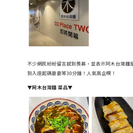
不少網民紛紛留言感到羨慕，並表示阿木台灣麵
到入座起碼要要等30分鐘！人氣高企啊！
▼阿木台灣麵 菜品▼