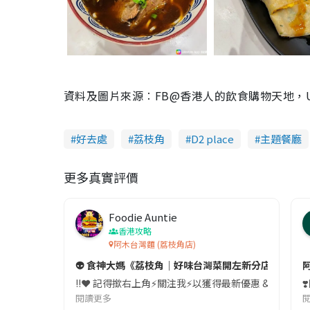
資料及圖片來源︰FB@香港人的飲食購物天地，Ulif
好去處
荔枝角
D2 place
主題餐廳
更多真實評價
Foodie Auntie
香港攻略
阿木台灣麵 (荔枝角店)
👽 食神大媽《荔枝角｜好味台灣菜開左新分店》
‼️❤️ 記得撳右上角⚡️關注我⚡️以獲得最新優惠 & 美食情報
閱讀更多