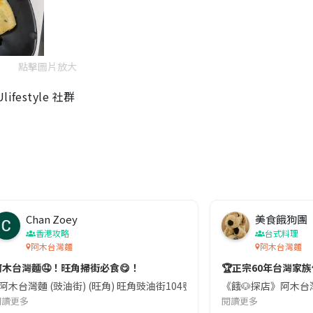
點擊圖片放大
estyle 社群
Chan Zoey
美食餓狗團
香港攻略
台式料理
阿木台灣麵
阿木台灣麵
阿木台灣麵🤤！旺角掃街必食😋！
🏆正宗60年台灣家族
 ❤️‼️ . 😋 一路唔知原來開咗呢間新分店 @ 🌟 阿木台灣麵 🌟 . 💁
❣️阿木台灣麵 (豉油街) (旺角) 旺角豉油街104號地舖☎️ 今日嚟到阿木
《餓🐶探店》阿木台灣
閱讀更多
閱讀更多