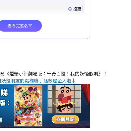
睇👹《蠟筆小新劇場版：千奇百怪！我的妖怪假期》！
同妖怪朋友們點樣聯手拯救屋企人啦↓