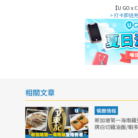
【U GO x
> 打卡即送充
相關文章
餐廳情報
新加坡第一海南雞
牌白切雞油飯/蝦