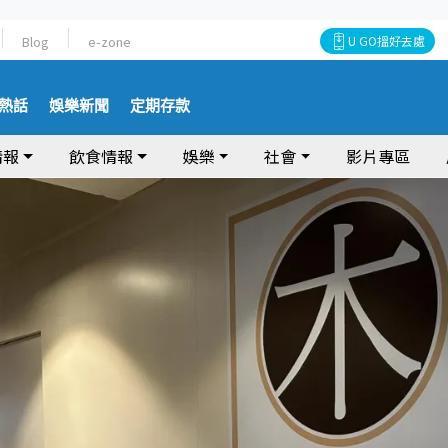
Blog
e-zone
U GO搵好去處
熱話
娛樂新聞
定期存款
情報
飲食情報
娛樂
社會
影片專區