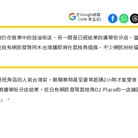
在Google追蹤
《UHK 港生活》
時仍在營業中的豉油街店，另一間是已經結業的廣華街分店，
近就有網民發現阿木台灣麵即將在荔枝角插旗，不少網民紛紛
是旺角區的人氣台灣菜，剛開業時甚至要等起碼2小時才能堂食
將廣華街分店結業。近日有網民發現荔枝角D2 Place的一店舖
幕」。