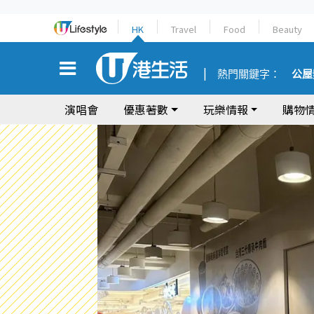
HK
Travel
Food
Beauty
熱門關鍵字：
公屋
演唱會
優惠著數
玩樂情報
購物