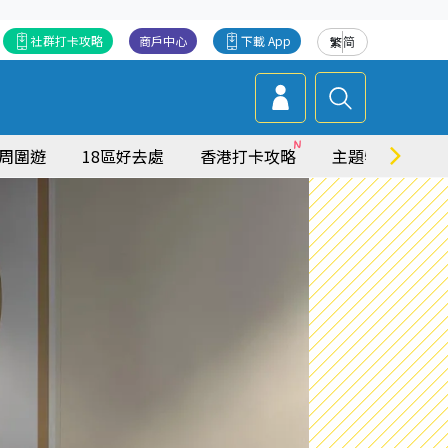
社群打卡攻略
商戶中心
下載 App
繁
简
周圍遊
18區好去處
香港打卡攻略
主題特集