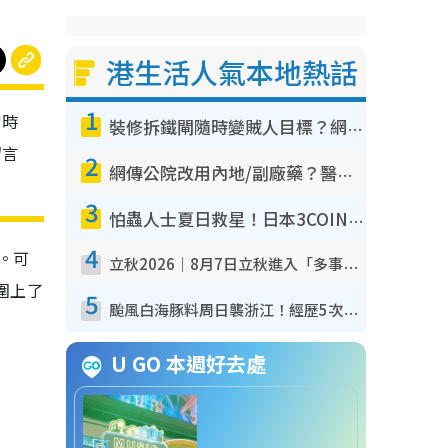
港生活人氣本地熱話
1
當時
裝修拆鐵閘隨時變賊人目標？網民揭2大關鍵用途：裝新式等於白裝？附新舊鐵閘分別
留言
2
網傳公院改用內地/副廠藥？醫生拆解正副廠分別 揭4類人換藥隨時出事
3
怕蟲人士夏日救星！日本3COINS爆紅驅蟲神器$45起 1招「全程免觸碰」輕鬆搞定小強
4
。可
立秋2026｜8月7日立秋進入「多事之秋」 3件事唔做得！專家教6招開運 清枱頭／銀包納氣接好運
圍上了
5
颱風白海豚料周日襲浙江！經歷5次「眼牆置換」極罕見 成登陸內地最長途颱風
U GO 本週好去處