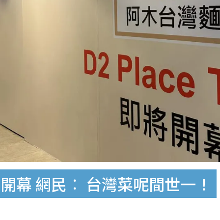
開幕 網民︰ 台灣菜呢間世一！