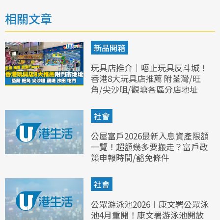
相關文章
新品開箱
玩具店推介｜唔止玩具反斗城！
香港8大玩具店推薦 附荃灣/旺
角/尖沙咀/觀塘各區分店地址
社會
公屋富戶2026最新入息資產限額
一覽！超額幾多要搬走？富戶政
策申報時間/豁免條件
社會
公眾游泳池2026︱康文署公眾泳
池4月重開！康文署游泳池開放