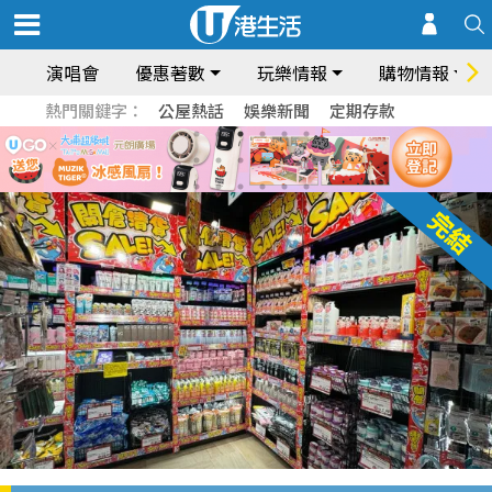
演唱會
優惠著數
玩樂情報
購物情報
熱門關鍵字：
公屋熱話
娛樂新聞
定期存款