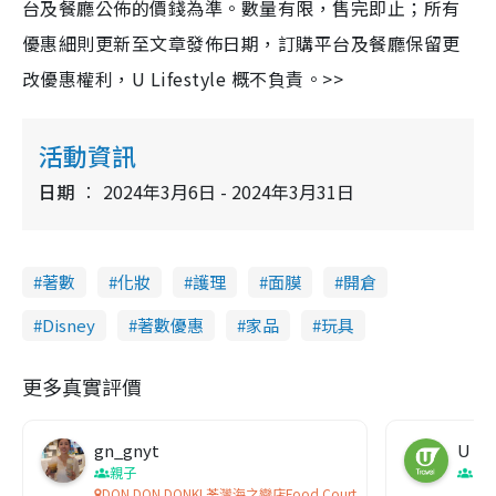
台及餐廳公佈的價錢為準。數量有限，售完即止；所有
優惠細則更新至文章發佈日期，訂購平台及餐廳保留更
改優惠權利，U Lifestyle 概不負責。>>
活動資訊
日期
2024年3月6日 - 2024年3月31日
著數
化妝
護理
面膜
開倉
Disney
著數優惠
家品
玩具
更多真實評價
gn_gnyt
U Tr
親子
日
DON DON DONKI 荃灣海之戀店Food Court