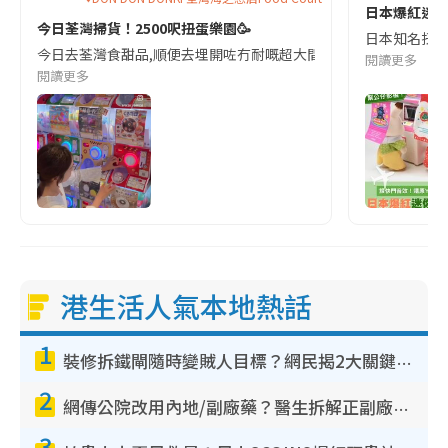
日本爆紅迷你
今日荃灣掃貨！2500呎扭蛋樂園🥳
日本知名扭蛋
今日去荃灣食甜品,順便去埋開咗冇耐嘅超大間donki扭蛋機夾公仔機鋪｢Don Don
閱讀更多
閱讀更多
港生活人氣本地熱話
1
裝修拆鐵閘隨時變賊人目標？網民揭2大關鍵用途：裝新式等於白裝？附新舊鐵閘分別
2
網傳公院改用內地/副廠藥？醫生拆解正副廠分別 揭4類人換藥隨時出事
3