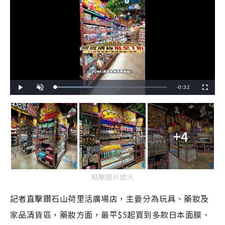
R
-
0:32
L
P
U
F
o
l
n
u
a
a
m
l
e
d
y
u
l
e
t
s
d
e
c
m
:
r
3
e
3
+4
e
a
.
n
7
5
i
%
n
點擊圖片放大
i
n
記者直擊
鑽石山荷里活廣場店，主要分為玩具、藥妝及
g
家品清貨區，藥妝方面，最平$5起買到多款日本面膜、
T