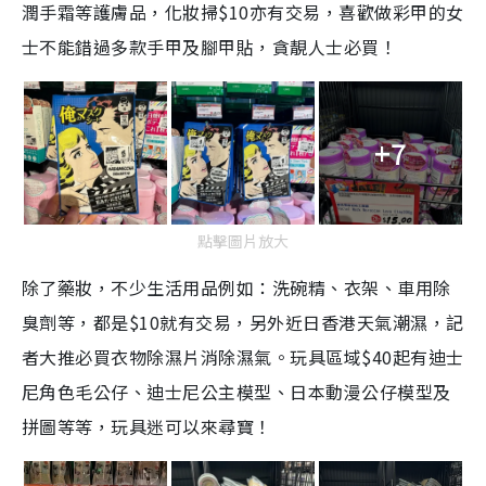
潤手霜等護膚品，化妝掃$10亦有交易，喜歡做彩甲的女
i
士不能錯過多款手甲及腳甲貼，貪靚人士必買！
m
e
+7
點擊圖片放大
除了藥妝，不少生活用品例如：洗碗精、衣架、車用除
臭劑等，都是$10就有交易，另外近日香港天氣潮濕，記
者大推必買衣物除濕片消除濕氣。玩具區域$40起有迪士
尼角色毛公仔、迪士尼公主模型、日本動漫公仔模型及
拼圖等等，玩具迷可以來尋寶！