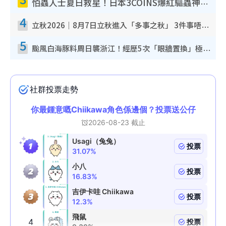
怕蟲人士夏日救星！日本3COINS爆紅驅蟲神器$45起 1招「全程免觸碰」輕鬆搞定小強
4
立秋2026｜8月7日立秋進入「多事之秋」 3件事唔做得！專家教6招開運 清枱頭／銀包納氣接好運
5
颱風白海豚料周日襲浙江！經歷5次「眼牆置換」極罕見 成登陸內地最長途颱風