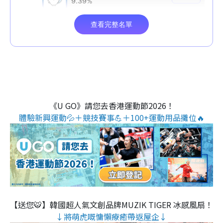
《U GO》請您去香港運動節2026！
體驗新興運動💦＋競技賽事💪＋100+運動用品攤位🔥
【送您🐯】韓國超人氣文創品牌MUZIK TIGER 冰感風扇！
↓將萌虎嘅慵懶療癒帶返屋企↓