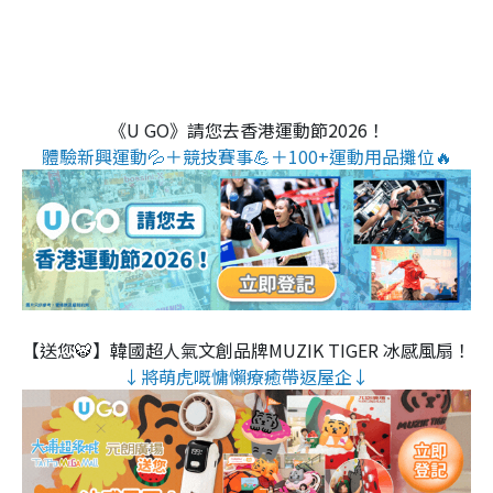
《U GO》請您去香港運動節2026！
體驗新興運動💦＋競技賽事💪＋100+運動用品攤位🔥
【送您🐯】韓國超人氣文創品牌MUZIK TIGER 冰感風扇！
↓將萌虎嘅慵懶療癒帶返屋企↓