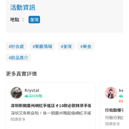
活動資訊
地點
荃灣
好去處
餐廳情報
荃灣
美食
飲品推介
更多真實評價
Krystal
kell
深圳攻略
香
茶大椰
深圳新開廣州網紅手搖店🥤10款必飲抹茶手搖🍵召集抹茶控📣
行街飲椰子茶
深圳又有新店啦！係一間廣州嘅超級網紅手搖店，主打健康、鮮奶、鮮茶、
行街行到口渴想
閱讀更多
閱讀更多