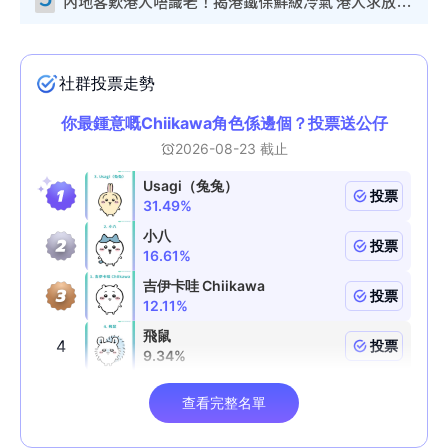
內地客歎港人唔識老！揭港鐵保鮮級冷氣 港人求放過：咪投訴