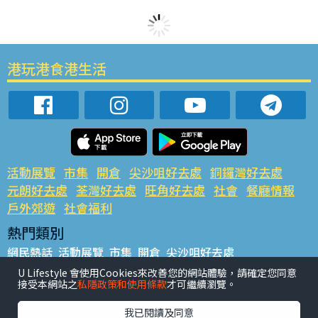
港玩港食港生活
活動展覽
市集
開倉
尖沙咀好去處
銅鑼灣好去處
元朗好去處
荃灣好去處
旺角好去處
社會
餐廳情報
戶外郊遊
社會福利
熱門類別
網民熱話
活動展覽
市集
開倉
尖沙咀好去處
銅鑼灣好去處
元朗好去處
荃灣好去處
旺角好去處
社會
U Lifestyle 會使用Cookies來改善您的網站體驗，請確定您同意
接受本網站之
私隱政策和使用條款
才可繼續瀏覽。
餐廳情報
戶外郊遊
熱門標籤
我已閱讀及同意