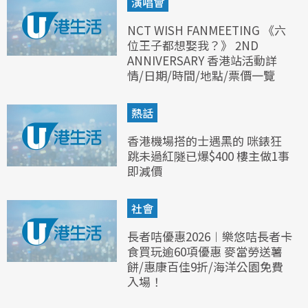
演唱會
NCT WISH FANMEETING 《六
位王子都想娶我？》 2ND
ANNIVERSARY 香港站活動詳
情/日期/時間/地點/票價一覽
熱話
香港機場搭的士遇黑的 咪錶狂
跳未過紅隧已爆$400 樓主做1事
即減價
社會
長者咭優惠2026︱樂悠咭長者卡
食買玩逾60項優惠 麥當勞送薯
餅/惠康百佳9折/海洋公園免費
入場！