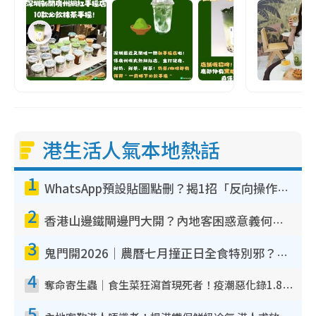
港生活人氣本地熱話
1
WhatsApp預設貼圖點刪？揭1招「反向操作」還原簡潔介面 附3步實測教學
2
香港山邊鐵閘邊門大開？內地客困惑意義何在！網民神回覆：呢種叫法理性防禦
3
鬼門開2026｜農曆七月撞正日全食特別邪？專家警告切忌做一事！揭4大禁忌+2招保平安
4
奪命寄生蟲｜食生菜狂瀉首現死者！疫潮惡化錄1.8萬宗病例 揭洗菜3大謬誤
5