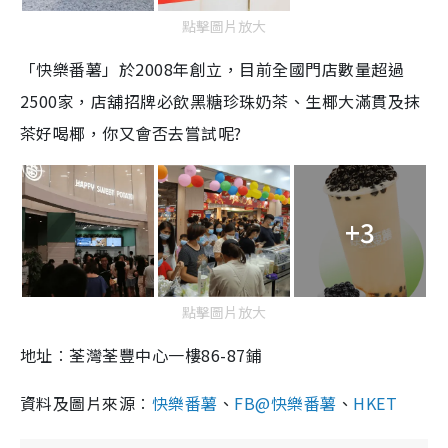
點擊圖片放大
「快樂番薯」於2008年創立，目前全國門店數量超過
2500家，店舖招牌必飲黑糖珍珠奶茶、生椰大滿貫及抹
茶好喝椰，你又會否去嘗試呢?
+3
點擊圖片放大
地址︰荃灣荃豐中心一樓86-87鋪
資料及圖片來源︰
快樂番薯
、
FB@快樂番薯
、
HKET