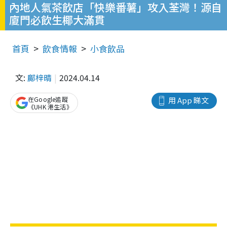
內地人氣茶飲店「快樂番薯」攻入荃灣！源自
廈門必飲生椰大滿貫
首頁
飲食情報
小食飲品
文:
鄺梓晴
2024.04.14
在Google追蹤
用 App 睇文
《UHK 港生活》