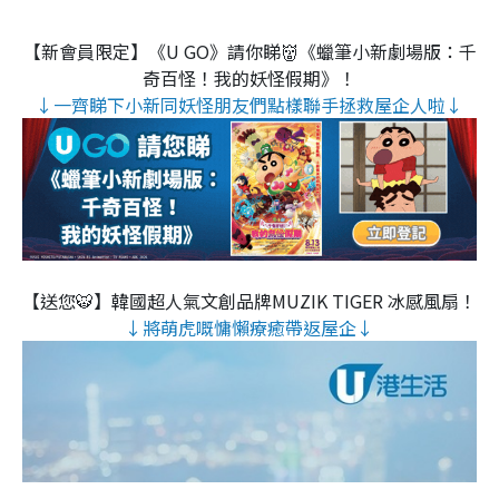
【新會員限定】《U GO》請你睇👹《蠟筆小新劇場版：千
奇百怪！我的妖怪假期》！
↓一齊睇下小新同妖怪朋友們點樣聯手拯救屋企人啦↓
【送您🐯】韓國超人氣文創品牌MUZIK TIGER 冰感風扇！
↓將萌虎嘅慵懶療癒帶返屋企↓