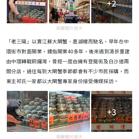
+2
點擊圖片放大
「老三陽」以賣江蘇大閘蟹、嘉湖糭而馳名，早年在中
環街市對面開業，據指開業40多年，後來遇到清折重建
由中環轉戰銅鑼灣，曾經一度由擁有登龍街及白沙道兩
間分店，過往每到大閘蟹季節都會有不少市民採購，而
東主祁氏一家都以大閘蟹專家身份接受傳媒採訪。
+3
點擊圖片放大