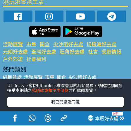
港玩港食港生活
活動展覽
市集
開倉
尖沙咀好去處
銅鑼灣好去處
元朗好去處
荃灣好去處
旺角好去處
社會
餐廳情報
戶外郊遊
社會福利
熱門類別
網民熱話
活動展覽
市集
開倉
尖沙咀好去處
銅鑼灣好去處
元朗好去處
荃灣好去處
旺角好去處
社會
U Lifestyle 會使用Cookies來改善您的網站體驗，請確定您同意
接受本網站之
私隱政策和使用條款
才可繼續瀏覽。
餐廳情報
戶外郊遊
熱門標籤
我已閱讀及同意
#UGO搵好去處
#人氣活動推介
#美食社群熱話
#親子玩樂好去處
#ULifestyle應用程式
#限時搶
本週好去處
#UJetso禮物放送
#ULifestyle商戶中心
#著數
#網絡熱話