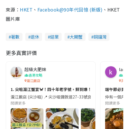
來源：
HKET
、
Facebook@90年代回憶 (新版)
、HKET
圖片庫
著數
退休
結業
大閘蟹
銅鑼灣
更多真實評價
超級大肥妹
lam 
香港攻略
節
滬江飯店
洪記
1. 尖咀滬江蟹宴🦀！四十年老字號，鮮到爆！😋
端午節必買銅
滬江飯店 (尖沙咀) 📍 尖沙咀彌敦道27-33號良士大廈地庫
仲有一個月就
閱讀更多
閱讀更多