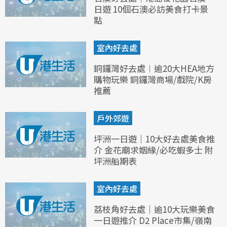
日遊 10個石澳必訪美食打卡景
點
室內好去處
銅鑼灣好去處︱逾20大HEA地方
購物玩樂 銅鑼灣商場/戲院/K房
推薦
戶外郊遊
坪洲一日遊｜10大好去處美食推
介 金花廟求姻緣/必吃蝦多士 附
坪洲船期表
室內好去處
荔枝角好去處｜逾10大玩樂美食
一日遊推介 D2 Place市集/嶺南