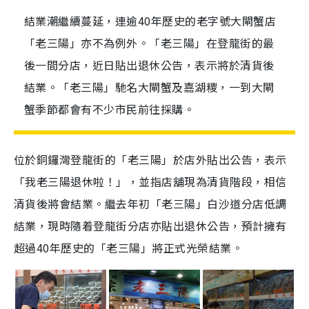
結業潮繼續蔓延，連逾40年歷史的老字號大閘蟹店
「老三陽」亦不為例外。「老三陽」在登龍街的最
後一間分店，近日貼出退休公告，表示將於清貨後
結業。「老三陽」馳名大閘蟹及嘉湖糭，一到大閘
蟹季節都會有不少市民前往採購。
位於銅鑼灣登龍街的「老三陽」於店外貼出公告，表示
「我老三陽退休啦！」，並指店舖現為清貨階段，相信
清貨後將會結業。繼去年初「老三陽」白沙道分店低調
結業，現時隨着登龍街分店亦貼出退休公告，預計擁有
超過40年歷史的「老三陽」將正式光榮結業。