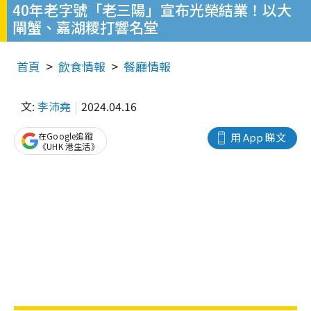
40年老字號「老三陽」宣布光榮結業！以大
閘蟹、嘉湖糭打響名堂
首頁
飲食情報
餐廳情報
文:
李沛堯
2024.04.16
在Google追蹤
用 App 睇文
《UHK 港生活》