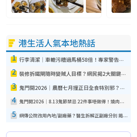
港生活人氣本地熱話
1
行李清潔｜車轆污糟過馬桶58倍！專家警告忌用酒精抹 教1招免污手除菌
2
裝修拆鐵閘隨時變賊人目標？網民揭2大關鍵用途：裝新式等於白裝？附新舊鐵閘分別
3
鬼門開2026｜農曆七月撞正日全食特別邪？專家警告切忌做一事！揭4大禁忌+2招保平安
4
鬼門開2026｜8.13鬼節禁忌 22件事唔做得！燒肉、刺身要少食？半夜勿吹口哨/打呢個電話
5
網傳公院改用內地/副廠藥？醫生拆解正副廠分別 揭4類人換藥隨時出事