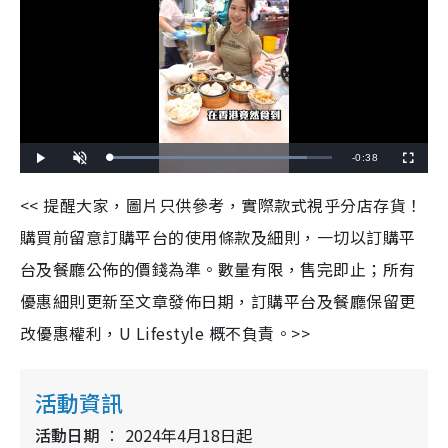
R
-
0:38
L
P
U
F
o
l
n
u
a
a
m
l
e
d
y
u
l
<< 提醒大家，圖片只供參考，實際款式視乎分店存貨！
e
t
s
d
e
c
m
:
r
購買前留意訂購平台的使用條款及細則，一切以訂購平
8
e
8
e
a
.
n
9
台及餐廳公佈的價錢為準。數量有限，售完即止；所有
0
i
%
優惠細則更新至文章發佈日期，訂購平台及餐廳保留更
n
改優惠權利，U Lifestyle 概不負責。>>
i
n
活動資訊
g
T
活動日期
2024年4月18日起