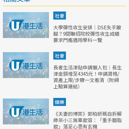
社會
大學彈性收生安排｜DSE失手跛
腳？9間聯招院校彈性收生成績
要求門檻適用學科一覽
社會
長者生活津貼申請懶人包︱長生
津金額增至4345元！申請資格/
資產上限/步驟一文看清（附網
上驗算連結）
娛樂
《夫妻的博弈》郭柏妍親自拆解
綠茶小三無辜妝容：「重手胭脂
妝」落足心思有玄機