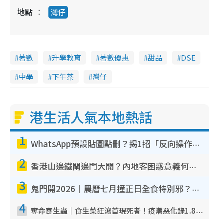
i
地點
灣仔
m
e
著數
升學教育
著數優惠
甜品
DSE
中學
下午茶
灣仔
港生活人氣本地熱話
1
WhatsApp預設貼圖點刪？揭1招「反向操作」還原簡潔介面 附3步實測教學
2
香港山邊鐵閘邊門大開？內地客困惑意義何在！網民神回覆：呢種叫法理性防禦
3
鬼門開2026｜農曆七月撞正日全食特別邪？專家警告切忌做一事！揭4大禁忌+2招保平安
4
奪命寄生蟲｜食生菜狂瀉首現死者！疫潮惡化錄1.8萬宗病例 揭洗菜3大謬誤