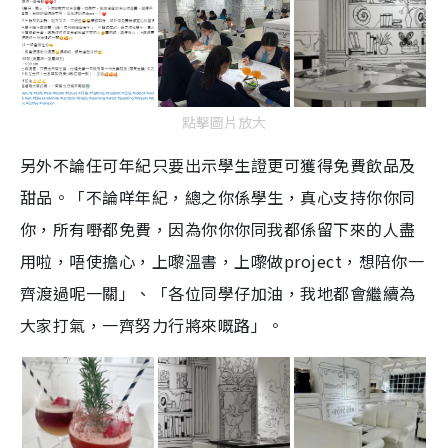
點擊圖片放大
另外不論任可年紀只要出示學生證更可獲得免費飲品及
甜品。「不論咩年紀，總之你係學生，真心支持你你同
你，所有嘢都免費，因為你你你同我都係留下來的人盡
用啦，唔使擔心，上嚟溫書，上嚟做project，想陪你一
齊渡過呢一關」、「各位同學仔加油，我地都會繼續為
大家打氣，一齊努力行將來嘅路」。