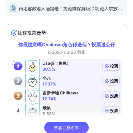
5
內地客歎港人唔識老！揭港鐵保鮮級冷氣 港人求放過：咪投訴