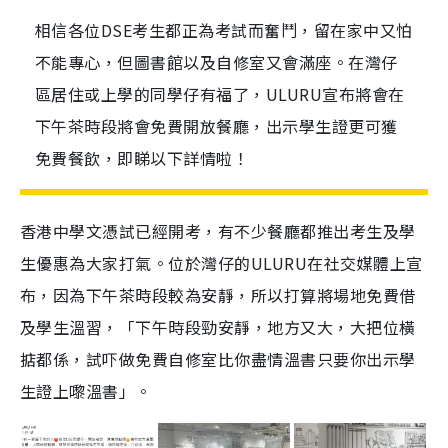
相信各位DSE考生都正為考試而奮鬥，留在家中又怕
不能專心，但圖書館以及自修室又會滿座。在灣仔
區居住或上學的同學仔有福了，ULURU宣布將會在
下午茶時段將會免費開放餐廳，出示學生證更可獲
免費餐飲，即睇以下詳情啦！
香港中學文憑試已經開考，有不少餐廳都推出考生及學
生優惠為大家打氣。位於灣仔的ULURU在社交媒體上宣
布，因為下午茶時段較為安靜，所以打算將場地免費借
及學生溫習，「下午時段勁安靜，地方又大，大把位橫
掂都係，試吓做免費自修室比你盡情溫書只要你出示學
生證上嚟溫書」。