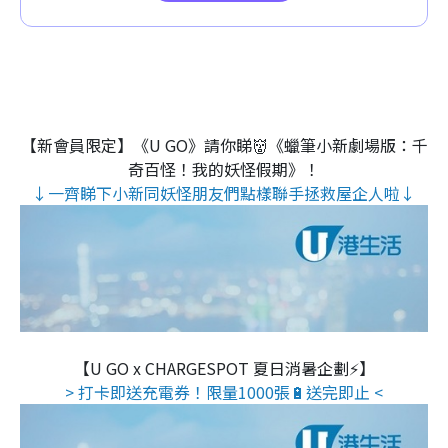
【新會員限定】《U GO》請你睇👹《蠟筆小新劇場版：千
奇百怪！我的妖怪假期》！
↓一齊睇下小新同妖怪朋友們點樣聯手拯救屋企人啦↓
【U GO x CHARGESPOT 夏日消暑企劃⚡】
> 打卡即送充電券！限量1000張🔋送完即止 <