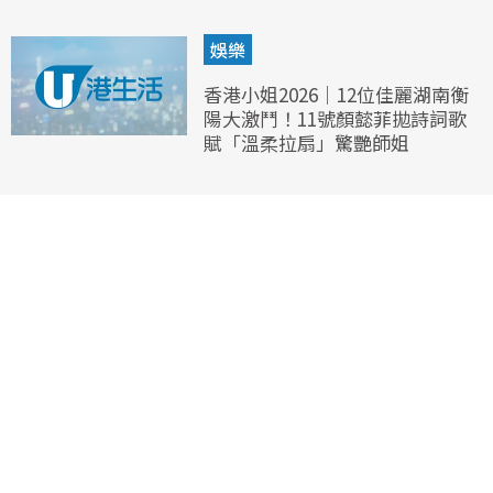
娛樂
香港小姐2026｜12位佳麗湖南衡
陽大激鬥！11號顏懿菲拋詩詞歌
賦「溫柔拉扇」驚艷師姐