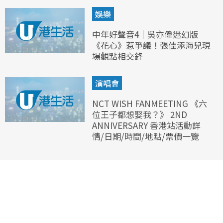
娛樂
中年好聲音4｜吳亦偉迷幻版
《花心》惹爭議！張佳添海兒現
場觀點相交鋒
演唱會
NCT WISH FANMEETING 《六
位王子都想娶我？》 2ND
ANNIVERSARY 香港站活動詳
情/日期/時間/地點/票價一覽