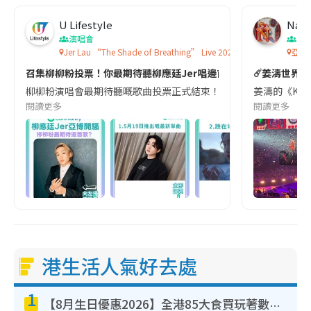
U Lifestyle
Nay
演唱會
演
Jer Lau “The Shade of Breathing” Live 2026
亞洲
召集柳柳粉投票！你最期待聽柳應廷Jer唱邊首歌?💙💫🎵
☄️姜濤世界巡
柳柳粉演唱會最期待聽嘅歌曲投票正式結束！最後5月19日推出嘅新單曲《金剛不壞
姜濤的《KEU
閱讀更多
閱讀更多
港生活人氣好去處
1
【8月生日優惠2026】全港85大食買玩著數攻略 自助餐/火鍋放題同行免費＋誠品/DONKI送現金券