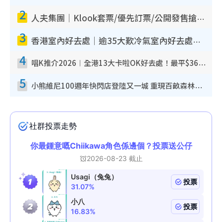
2
人夫集團｜Klook套票/優先訂票/公開發售搶飛攻略！附票價.購票連結.場地座位表
3
香港室內好去處｜逾35大歎冷氣室內好去處推介 室內活動免費避雨無懼落雨
4
唱K推介2026︱全港13大卡啦OK好去處！最平$36起 日文K都有！(附地址+收費詳情)
5
小熊維尼100週年快閃店登陸又一城 重現百畝森林經典場景／獨家限定盲盒登場／專屬DIY香水