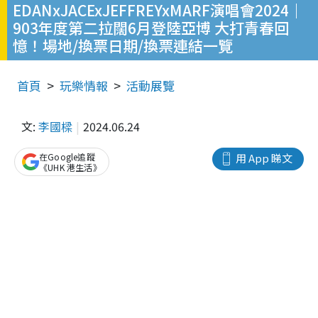
EDANxJACExJEFFREYxMARF演唱會2024｜
903年度第二拉闊6月登陸亞博 大打青春回
憶！場地/換票日期/換票連結一覽
首頁
玩樂情報
活動展覽
文:
李國樑
2024.06.24
在Google追蹤
用 App 睇文
《UHK 港生活》