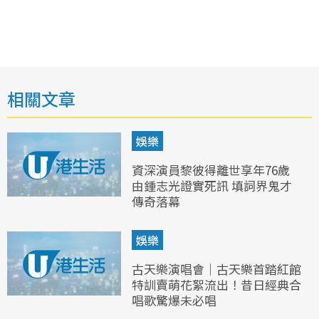
相關文章
娛樂
資深演員黎彼得離世享年76歲
由鍾志光證實死訊 填詞界鬼才
傳奇落幕
娛樂
古天樂演唱會｜古天樂首踏紅館
特訓賣萌花絮流出！昔日經典合
唱歌驚爆未必唱