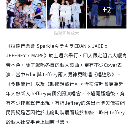
+2
點擊圖片放大
《拉闊音樂會 SparkleキラキラEDAN x JACE x
JEFFREY x MARF》於上週六舉行，四人限定組合大曬青
春本色，除了獻唱各自的個人歌曲，更有不少Cover表
演，當中Edan與Jeffrey兩大男神更跳唱《唱這歌》丶
《今期流行》以及《眼睛想旅行》。今次演唱會更為近
年大熱新人Jeffrey首個公開演唱會，不過開騷過後，竟
有不少抨擊聲音出現，有指Jeffrey的演出水準欠佳被網
民質疑是否因忙於出席時裝展而疏於排練。昨日Jeffrey
於個人社交平台上回應爭議。