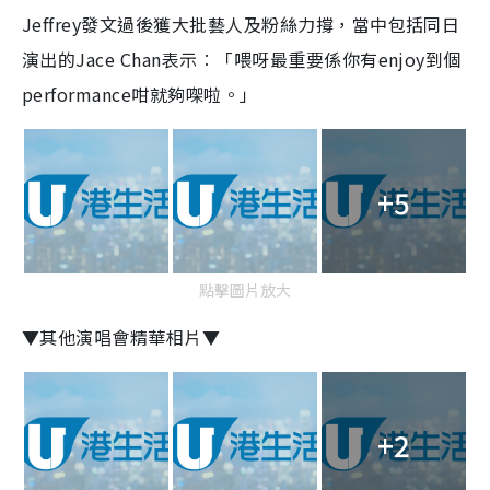
Jeffrey發文過後獲大批藝人及粉絲力撐，當中包括同日
演出的Jace Chan表示︰「喂呀最重要係你有enjoy到個
performance咁就夠㗎啦。」
+5
點擊圖片放大
▼其他演唱會精華相片▼
+2