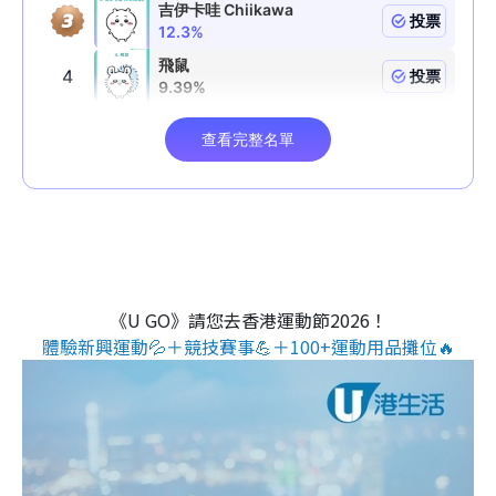
《U GO》請您去香港運動節2026！
體驗新興運動💦＋競技賽事💪＋100+運動用品攤位🔥