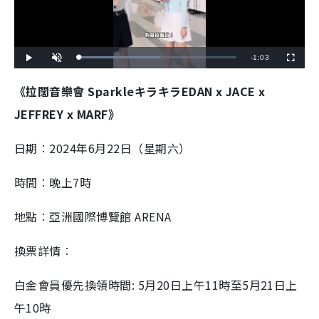
R
-
1:03
L
P
U
F
o
l
n
u
a
a
m
l
e
d
y
u
l
《拉闊音樂會 SparkleキラキラEDAN x JACE x
e
t
s
d
e
c
m
:
r
JEFFREY x MARF》
5
e
1
e
a
.
n
4
3
i
日期︰2024年6月22日（星期六）
%
n
時間︰晚上7時
i
n
地點︰亞洲國際博覽館 ARENA
g
換票詳情︰
T
i
白金會員優先換領時間: 5月20日上午11時至5月21日上
m
午10時
e