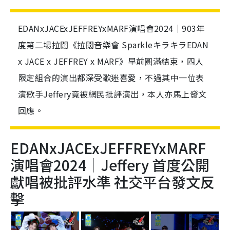
EDANxJACExJEFFREYxMARF演唱會2024｜903年
度第二場拉闊《拉闊音樂會 SparkleキラキラEDAN
x JACE x JEFFREY x MARF》早前圓滿結束，四人
限定組合的演出都深受歌迷喜愛，不過其中一位表
演歌手Jeffery竟被網民批評演出，本人亦馬上發文
回應。
EDANxJACExJEFFREYxMARF
演唱會2024｜Jeffery 首度公開
獻唱被批評水準 社交平台發文反
擊