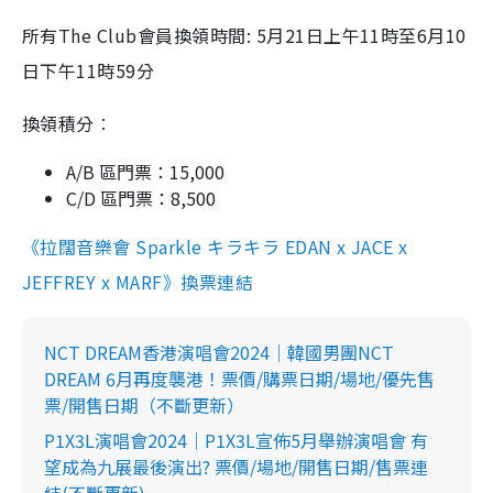
所有The Club會員換領時間: 5月21日上午11時至6月10
日下午11時59分
換領積分︰
A/B 區門票：15,000
C/D 區門票：8,500
《拉闊音樂會 Sparkle キラキラ EDAN x JACE x
JEFFREY x MARF》換票連結
NCT DREAM香港演唱會2024｜韓國男團NCT
DREAM 6月再度襲港！票價/購票日期/場地/優先售
票/開售日期（不斷更新）
P1X3L演唱會2024｜P1X3L宣佈5月舉辦演唱會 有
望成為九展最後演出? 票價/場地/開售日期/售票連
結(不斷更新)