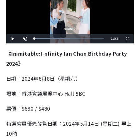
R
-
1:03
L
P
U
F
o
l
n
u
a
a
m
l
e
d
y
u
l
《Inimitable:I-nfinity Ian Chan Birthday Party
e
t
s
d
e
c
m
:
r
2024》
5
e
1
e
a
.
n
4
3
i
日期︰2024年6月8日（星期六）
%
n
場地︰香港會議展覽中心 Hall 5BC
i
n
票價︰$680 / $480
g
特選會員優先發售日期：2024年5月14日 (星期二) 早上
T
10時
i