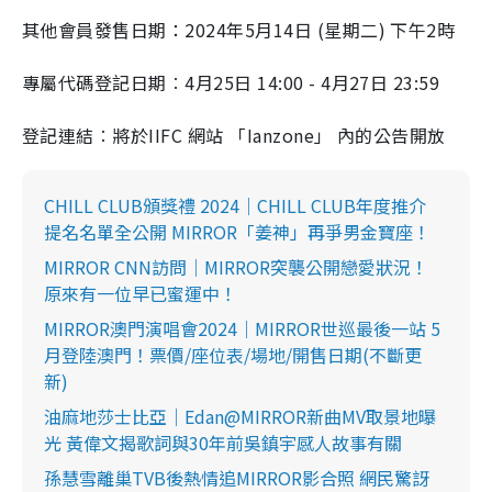
m
其他會員發售日期：2024年5月14日 (星期二) 下午2時
e
專屬代碼登記日期︰4月25日 14:00 - 4月27日 23:59
登記連結︰將於IIFC 網站 「Ianzone」 內的公告開放
CHILL CLUB頒獎禮 2024｜CHILL CLUB年度推介
提名名單全公開 MIRROR「姜神」再爭男金寶座！
MIRROR CNN訪問｜MIRROR突襲公開戀愛狀況！
原來有一位早已蜜運中！
MIRROR澳門演唱會2024｜MIRROR世巡最後一站 5
月登陸澳門！票價/座位表/場地/開售日期(不斷更
新)
油麻地莎士比亞｜Edan@MIRROR新曲MV取景地曝
光 黃偉文揭歌詞與30年前吳鎮宇感人故事有關
孫慧雪離巢TVB後熱情追MIRROR影合照 網民驚訝