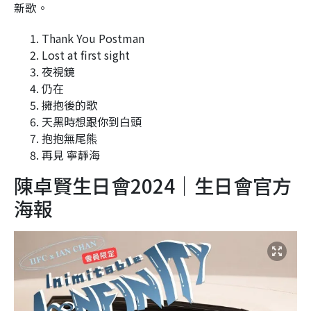
新歌。
Thank You Postman
Lost at first sight
夜視鏡
仍在
擁抱後的歌
天黑時想跟你到白頭
抱抱無尾熊
再見 寧靜海
陳卓賢生日會2024｜生日會官方
海報