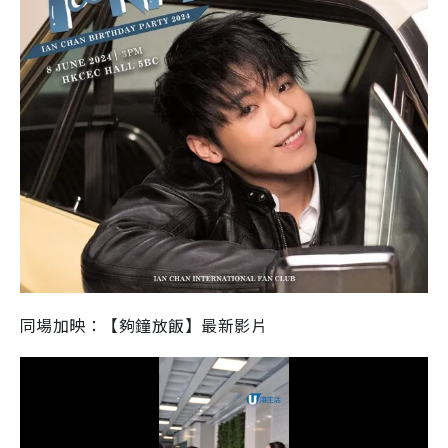
同場加映：【夠鐘放飯】最新影片