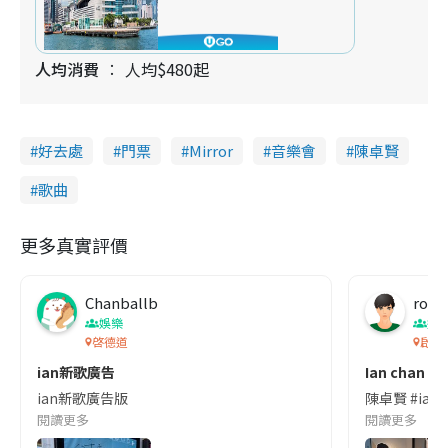
人均消費
人均$480起
好去處
門票
Mirror
音樂會
陳卓賢
歌曲
更多真實評價
Chanballb
roy
娛樂
娛
啓德道
啟德A
ian新歌廣告
Ian chan
ian新歌廣告版
陳卓賢 #ian
閱讀更多
閱讀更多