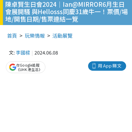
陳卓賢生日會2024｜Ian@MIRROR6月生日
會展開騷 與Hellosss同慶31歲牛一！票價/場
地/開售日期/售票連結一覽
首頁
玩樂情報
活動展覽
文:
李國樑
2024.06.08
在Google追蹤
用 App 睇文
《UHK 港生活》