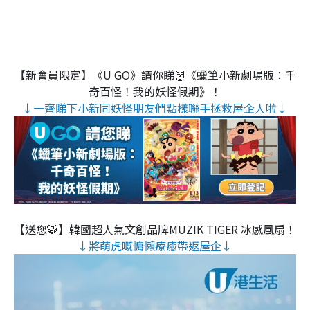
【新會員限定】《U GO》請你睇👹《蠟筆小新劇場版：千
奇百怪！我的妖怪假期》！
↓一齊睇下小新同妖怪朋友們點樣聯手拯救屋企人啦↓
【送您🐯】韓國超人氣文創品牌MUZIK TIGER 冰感風扇！
↓將萌虎嘅慵懶療癒帶返屋企↓