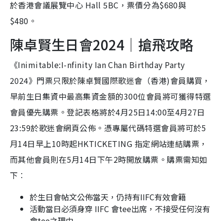
於香港會議展覽中心 Hall 5BC，票價分為$680與
$480。
陳卓賢生日會2024｜搶飛攻略
《Inimitable:I-nfinity Ian Chan Birthday Party
2024》門票只限於陳卓賢國際歌迷會（香港)會員購買，
早前生日集資中最高集資金額的300位會員將可獲得特選
會員優先購票。登記表格將於4月25日14:00至4月27日
23:59於歌迷會網頁公佈。憑專屬代碼特選會員將可於5
月14日早上10時起HKTICKETING 指定網站連結購票，
而其他會員則在5月14日下午2時開放購票。購票需知如
下︰
於生日會帖文公佈當天，仍持有IIFC有效會籍
活動當日必須身穿 IIFC 會tee出席，不接受任何沒有
會tee之理由