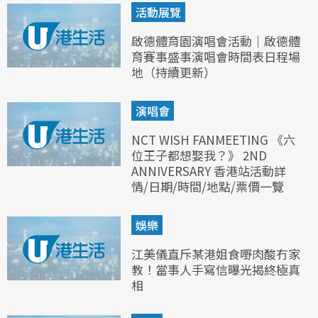
活動展覽
啟德體育園演唱會活動｜啟德體
育賽事盛事演唱會時間表日程場
地（持續更新）
演唱會
NCT WISH FANMEETING 《六
位王子都想娶我？》 2ND
ANNIVERSARY 香港站活動詳
情/日期/時間/地點/票價一覽
娛樂
江美儀直斥某港姐食嘢肉酸冇家
教！當事人手寫信曝光揭終極真
相