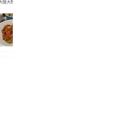
陸尖沙咀海港城!品牌2021年創立,北京同成都分店都獲得米芝蓮指南認可 🌟
大熱既餐廳🍴 他們的湖南經典主菜👍🏻👍🏻👍🏻 辣椒炒肉~是一道不能