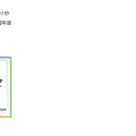
小炒
國年度