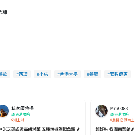
號舖
餐飲
西環
小店
香港大學
餐廳
著數優惠
私家飯偵探
Mm0088
香港攻略
香港攻略
湘上湘
農耕記 湖南土
 米芝蓮認證高級湘菜 五種辣椒剁椒魚頭 🌶️
超好味 😋湖南菜館🌶️
渴!! 分店覆蓋港九新界😙佢地即點即炒,拒絕預製菜,而且有辣同唔辣,照顧唔同