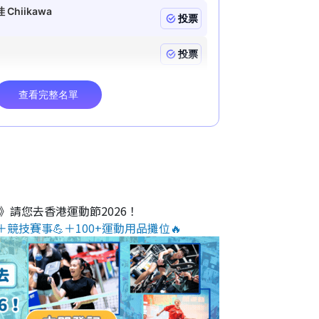
O》請您去香港運動節2026！
＋競技賽事💪＋100+運動用品攤位🔥