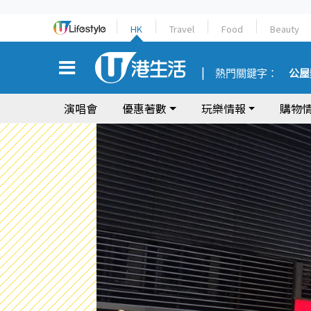
HK
Travel
Food
Beauty
熱門關鍵字：
公屋
演唱會
優惠著數
玩樂情報
購物