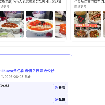
2025年底,內地人氣高級湘菜品牌湘上湘終於衝出内地 🇨🇳,首間香港分店登
位於坑口東港城有間大陸
閱讀更多
閱讀更多