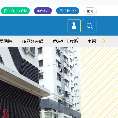
社群打卡攻略
商戶中心
下載 App
繁
简
周圍遊
18區好去處
香港打卡攻略
主題特集