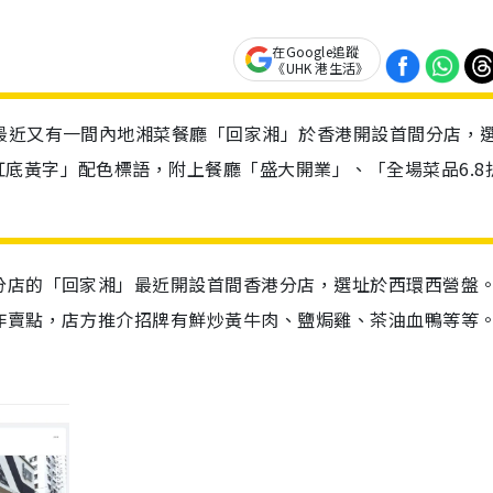
在Google追蹤
《UHK 港生活》
最近又有一間內地湘菜餐廳「回家湘」於香港開設首間分店，
底黃字」配色標語，附上餐廳「盛大開業」、「全場菜品6.8
分店的「回家湘」最近開設首間香港分店，選址於西環西營盤
作賣點，店方推介招牌有鮮炒黃牛肉、鹽焗雞、茶油血鴨等等