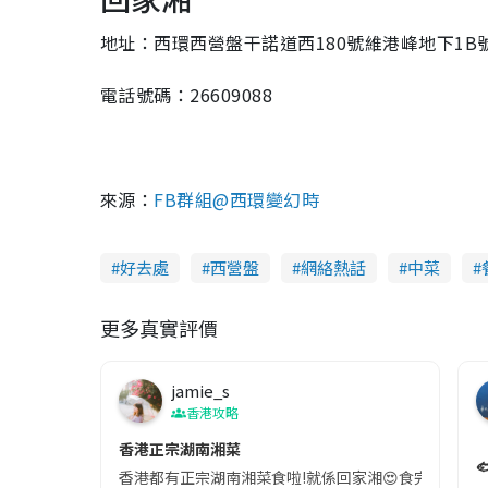
地址：西環西營盤干諾道西180號維港峰地下1B
電話號碼：26609088
來源：
FB群組@西環變幻時
好去處
西營盤
網絡熱話
中菜
更多真實評價
jamie_s
香港攻略
香港正宗湖南湘菜

香港都有正宗湖南湘菜食啦!就係回家湘😍食完完全無覺得口