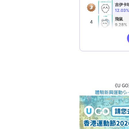
《U G
體驗新興運動💦