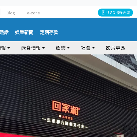
Blog
e-zone
U GO搵好去處
熱話
娛樂新聞
定期存款
情報
飲食情報
娛樂
社會
影片專區