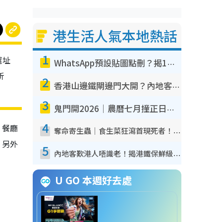
港生活人氣本地熱話
1
選址
WhatsApp預設貼圖點刪？揭1招「反向操作」還原簡潔介面 附3步實測教學
折
2
香港山邊鐵閘邊門大開？內地客困惑意義何在！網民神回覆：呢種叫法理性防禦
3
鬼門開2026｜農曆七月撞正日全食特別邪？專家警告切忌做一事！揭4大禁忌+2招保平安
4
。餐廳
奪命寄生蟲｜食生菜狂瀉首現死者！疫潮惡化錄1.8萬宗病例 揭洗菜3大謬誤
。另外
5
內地客歎港人唔識老！揭港鐵保鮮級冷氣 港人求放過：咪投訴
U GO 本週好去處