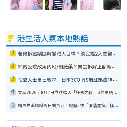
港生活人氣本地熱話
1
裝修拆鐵閘隨時變賊人目標？網民揭2大關鍵用途：裝新式等於白裝？附新舊鐵閘分別
2
網傳公院改用內地/副廠藥？醫生拆解正副廠分別 揭4類人換藥隨時出事
3
怕蟲人士夏日救星！日本3COINS爆紅驅蟲神器$45起 1招「全程免觸碰」輕鬆搞定小強
4
立秋2026｜8月7日立秋進入「多事之秋」 3件事唔做得！專家教6招開運 清枱頭／銀包納氣接好運
5
颱風白海豚料周日襲浙江！經歷5次「眼牆置換」極罕見 成登陸內地最長途颱風