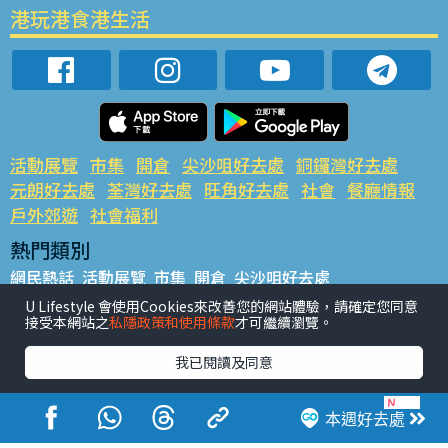
港玩港食港生活
活動展覽
市集
開倉
尖沙咀好去處
銅鑼灣好去處
元朗好去處
荃灣好去處
旺角好去處
社會
餐廳情報
戶外郊遊
社會福利
熱門類別
網民熱話
活動展覽
市集
開倉
尖沙咀好去處
銅鑼灣好去處
元朗好去處
荃灣好去處
旺角好去處
社會
U Lifestyle 會使用Cookies來改善您的網站體驗，請確定您同意
接受本網站之
私隱政策和使用條款
才可繼續瀏覽。
餐廳情報
戶外郊遊
熱門標籤
我已閱讀及同意
#UGO搵好去處
#人氣活動推介
#美食社群熱話
#親子玩樂好去處
#ULifestyle應用程式
#限時搶
本週好去處
#UJetso禮物放送
#ULifestyle商戶中心
#著數
#網絡熱話