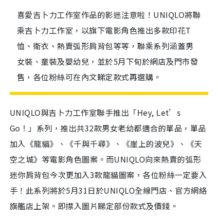
喜愛吉卜力工作室作品的影迷注意啦！UNIQLO將聯
乘吉卜力工作室，以旗下電影角色推出多款印花T
恤、衛衣、熱賣弧形肩背包等等，聯乘系列涵蓋男
女裝、童裝及嬰幼兒，並於5月下旬於網店及門市發
售，各位粉絲可在內文睇定款式再選購。
UNIQLO與吉卜力工作室聯手推出「Hey, Let’s
Go！」系列，推出共32款男女老幼都適合的單品，單品
加入《龍貓》、《千與千尋》、《崖上的波兒》、《天
空之城》等電影角色圖案。而UNIQLO向來熱賣的弧形
迷你肩背包今次更加入3款龍貓圖案，各位粉絲一定要入
手！此系列將於5月31日於UNIQLO全線門店、官方網絡
旗艦店上架。即㩒入圖片睇定部份款式及價錢。