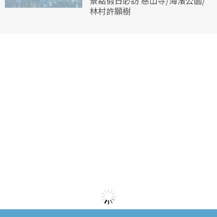
景點假日必訪 慈山寺/海濱公園/
林村許願樹