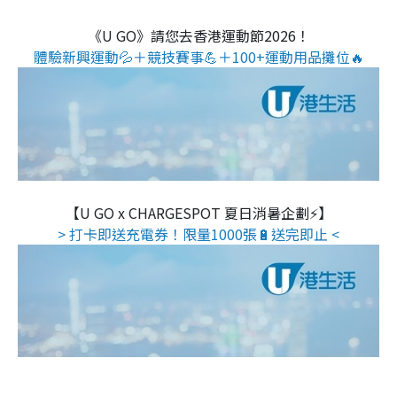
《U GO》請您去香港運動節2026！
體驗新興運動💦＋競技賽事💪＋100+運動用品攤位🔥
【U GO x CHARGESPOT 夏日消暑企劃⚡】
> 打卡即送充電券！限量1000張🔋送完即止 <