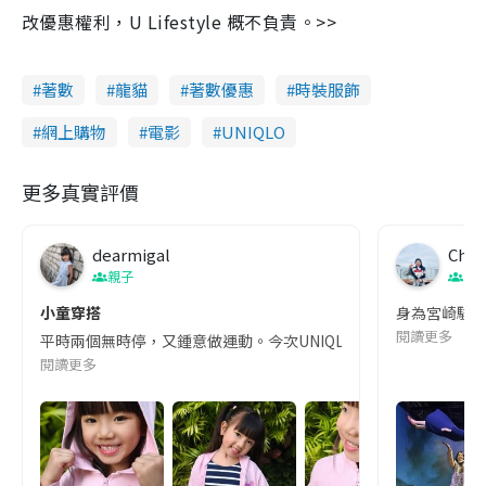
改優惠權利，U Lifestyle 概不負責。>>
著數
龍貓
著數優惠
時裝服飾
網上購物
電影
UNIQLO
更多真實評價
dearmigal
Chui
親子
日
小童穿搭
身為宮崎駿嘅
閱讀更多
平時兩個無時停，又鍾意做運動。今次UNIQLO新出童裝速乾彈力
閱讀更多