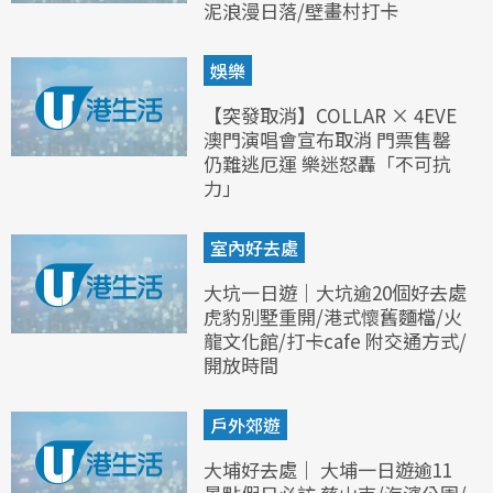
泥浪漫日落/壁畫村打卡
娛樂
【突發取消】COLLAR × 4EVE
澳門演唱會宣布取消 門票售罄
仍難逃厄運 樂迷怒轟「不可抗
力」
室內好去處
大坑一日遊｜大坑逾20個好去處
虎豹別墅重開/港式懷舊麵檔/火
龍文化館/打卡cafe 附交通方式/
開放時間
戶外郊遊
大埔好去處｜ 大埔一日遊逾11