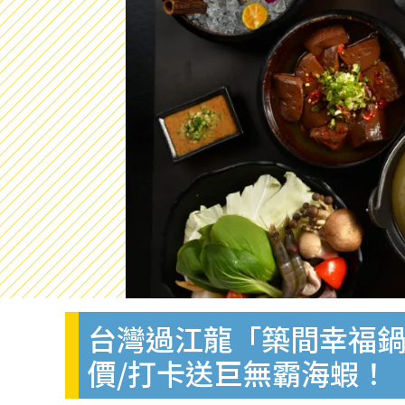
台灣過江龍「築間幸福鍋
價/打卡送巨無霸海蝦！