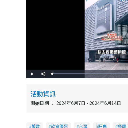
L
P
U
o
l
n
a
a
m
d
y
u
e
t
d
e
活動資訊
:
9
6
.
開始日期
2024年6月7日 - 2024年6月14日
5
2
%
著數
飲食優惠
台灣
旺角
餐廳