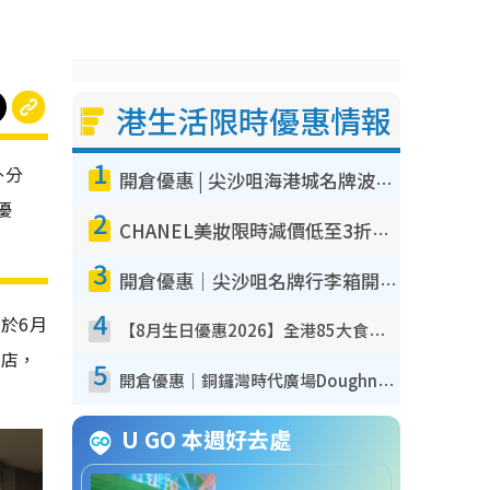
港生活限時優惠情報
1
外分
開倉優惠 | 尖沙咀海港城名牌波鞋開倉低至1折！On鞋$899起／Joy&Peace鞋履$98起
優
2
CHANEL美妝限時減價低至3折！人氣粉底/唇膏/精華液低至$275！COCO香水都有平
3
開倉優惠｜尖沙咀名牌行李箱開倉低至4折！一連5日 American Tourister/ace./Hallmark $200起！
4
於6月
【8月生日優惠2026】全港85大食買玩著數攻略 自助餐/火鍋放題同行免費＋誠品/DONKI送現金券
分店，
5
開倉優惠｜銅鑼灣時代廣場Doughnut/Campo Marzio開倉低至1折！背囊、書包、手袋劈價$200起
U GO 本週好去處