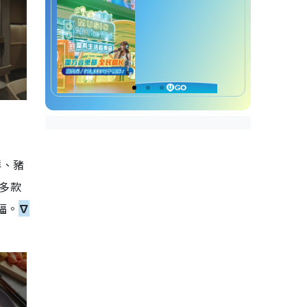
鮮、豬
多款
福。
∇