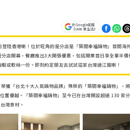
在Google追蹤
《UHK 港生活》
日登陸香港喇！位於旺角的是分店是「築間幸福鍋物」首間海
祝分店開幕，餐廳推出3大開張優惠，包括開業首日享全單半價
海蝦或軟絲一份。即刻約定朋友去試試這家台灣過江龍喇！
中，榮獲「台北十大人氣鍋物品牌」殊榮的「築間幸福鍋物」，將
位置優越。「築間幸福鍋物」至今已在台灣開設超過 130 家
」台灣食材。