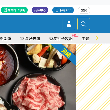
社群打卡攻略
商戶中心
下載 App
繁
简
周圍遊
18區好去處
香港打卡攻略
主題特集