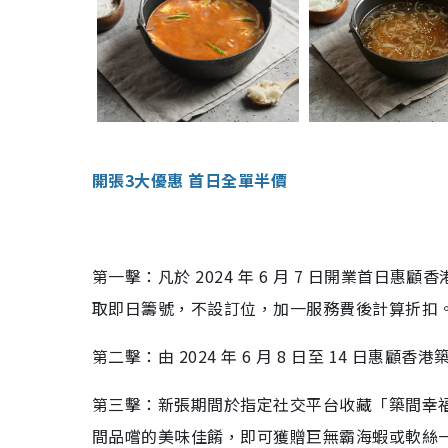
開張3大優惠 首日全單半價
第一擊：凡於 2024 年 6 月 7 日開業首
取即日籌號，不設訂位，加一服務費後計算折扣
第二擊：由 2024 年 6 月 8 日至 14 日惠
第三擊：新張期間於指定社交平台收藏「築間幸
間品嚐的美味佳餚，即可獲贈巨無霸海蝦或軟絲