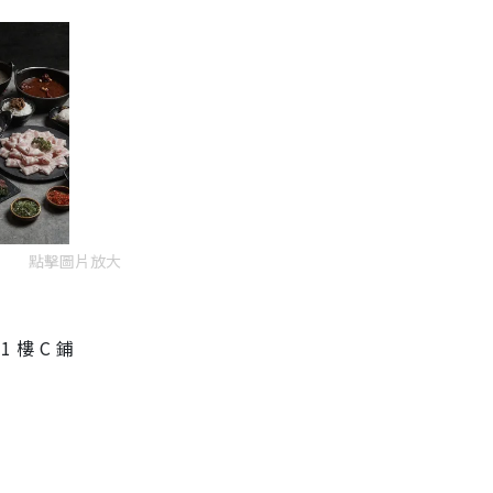
點擊圖片放大
 樓 C 鋪