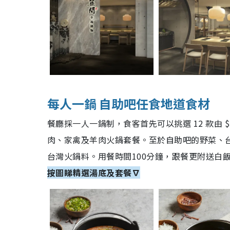
每人一鍋 自助吧任食地道食材
餐廳採一人一鍋制，食客首先可以挑選 12 款由
肉、家禽及羊肉火鍋套餐。至於自助吧的野菜、台
台灣火鍋料。用餐時間100分鐘，跟餐更附送白飯
按圖睇精選湯底及套餐∇