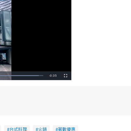
R
-
0:35
F
u
l
e
l
s
c
m
r
e
e
a
n
i
n
台式料理
火鍋
著數優惠
i