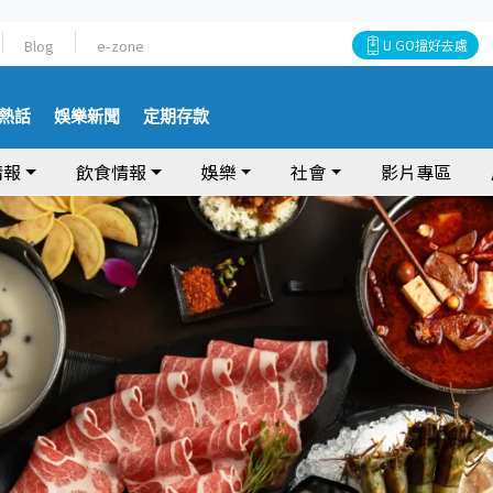
Blog
e-zone
U GO搵好去處
熱話
娛樂新聞
定期存款
情報
飲食情報
娛樂
社會
影片專區