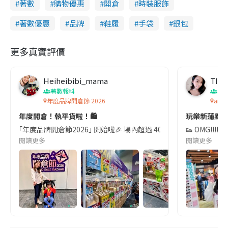
著數
購物優惠
開倉
時裝服飾
著數優惠
品牌
鞋履
手袋
銀包
更多真實評價
Heiheibibi_mama
TIN
著數報料
香
年度品牌開倉節 2026
and 
年度開倉！執平貨啦！🛍️
玩樂新蒲點！潮
｢年度品牌開倉節2026｣ 開始啦🎉 場內超過 400 個展檔,多款高性價
👟 OMG!
閱讀更多
閱讀更多