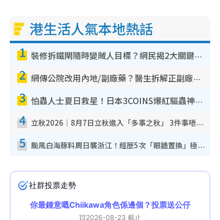
港生活人氣本地熱話
1
裝修拆鐵閘隨時變賊人目標？網民揭2大關鍵用途：裝新式等於白裝？附新舊鐵閘分別
2
網傳公院改用內地/副廠藥？醫生拆解正副廠分別 揭4類人換藥隨時出事
3
怕蟲人士夏日救星！日本3COINS爆紅驅蟲神器$45起 1招「全程免觸碰」輕鬆搞定小強
4
立秋2026｜8月7日立秋進入「多事之秋」 3件事唔做得！專家教6招開運 清枱頭／銀包納氣接好運
5
颱風白海豚料周日襲浙江！經歷5次「眼牆置換」極罕見 成登陸內地最長途颱風