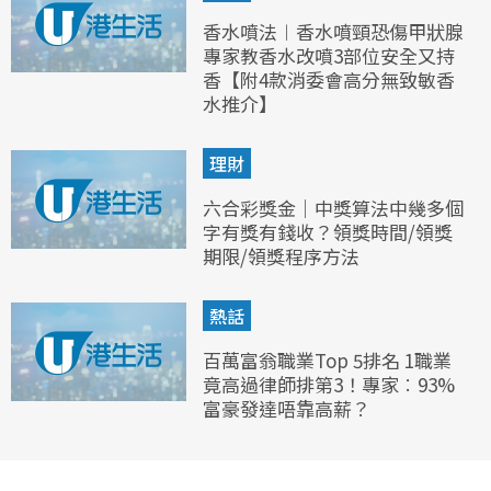
香水噴法︱香水噴頸恐傷甲狀腺
專家教香水改噴3部位安全又持
香【附4款消委會高分無致敏香
水推介】
理財
六合彩獎金｜中獎算法中幾多個
字有獎有錢收？領獎時間/領獎
期限/領獎程序方法
熱話
百萬富翁職業Top 5排名 1職業
竟高過律師排第3！專家︰93%
富豪發達唔靠高薪？