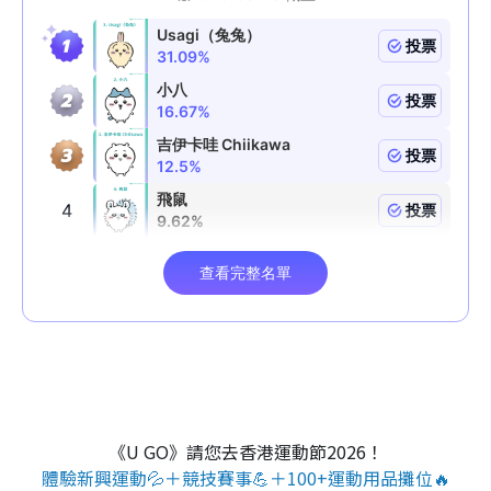
《U GO》請您去香港運動節2026！
體驗新興運動💦＋競技賽事💪＋100+運動用品攤位🔥