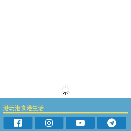
港玩港食港生活