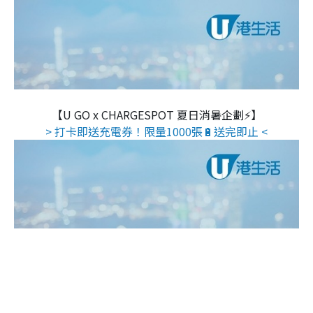
【U GO x CHARGESPOT 夏日消暑企劃⚡】
> 打卡即送充電券！限量1000張🔋送完即止 <