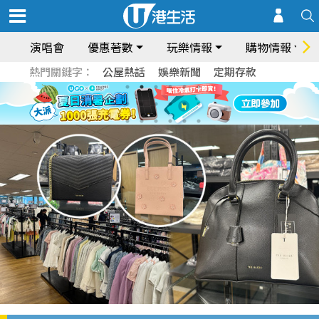
演唱會
優惠著數
玩樂情報
購物情報
熱門關鍵字：
公屋熱話
娛樂新聞
定期存款